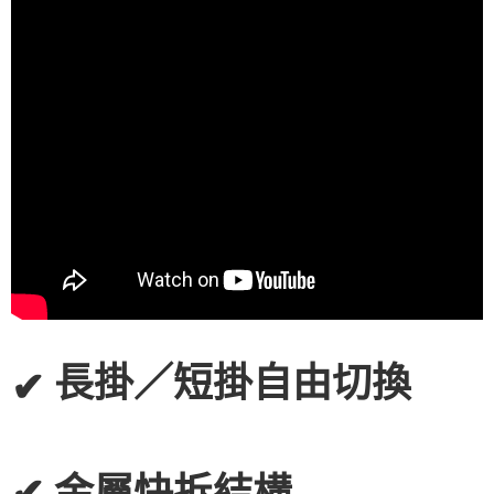
長掛／短掛自由切換
✔
✔ 金屬快拆結構