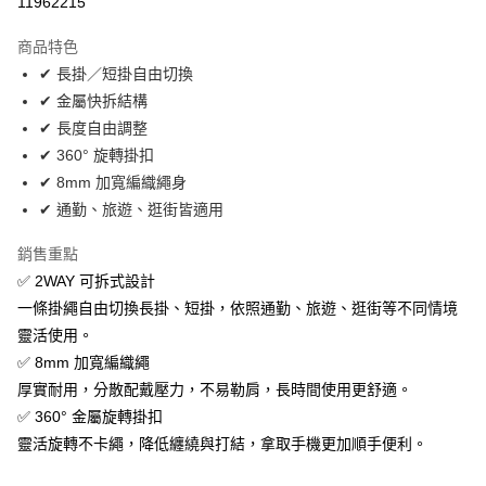
11962215
運送方式
商品特色
✔ 長掛／短掛自由切換
全家取貨付款
✔ 金屬快拆結構
每筆NT$60，滿NT$390(含以上)免運費
✔ 長度自由調整
7-11取貨付款
✔ 360° 旋轉掛扣
每筆NT$60，滿NT$390(含以上)免運費
✔ 8mm 加寬編織繩身
✔ 通勤、旅遊、逛街皆適用
宅配
每筆NT$55，滿NT$390(含以上)免運費
銷售重點
✅ 2WAY 可拆式設計
國際配送
查看運費
一條掛繩自由切換長掛、短掛，依照通勤、旅遊、逛街等不同情境
靈活使用。
✅ 8mm 加寬編織繩
厚實耐用，分散配戴壓力，不易勒肩，長時間使用更舒適。
✅ 360° 金屬旋轉掛扣
靈活旋轉不卡繩，降低纏繞與打結，拿取手機更加順手便利。