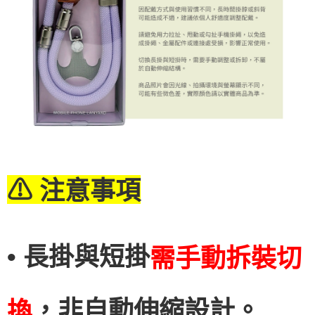
⚠ 注意事項
• 長掛與短掛
需手動拆裝切
，非自動伸縮設計。
換