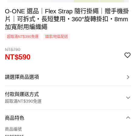
O-ONE 選品｜Flex Strap 隨行掛繩｜贈手機掛
片｜可拆式・長短雙用・360°旋轉掛扣・8mm
加寬耐用編織繩
超取滿NT$390免運
國家/地區配送
NT$790
NT$590
請選擇商品選項
付款與運送方式
超取滿NT$390免運
付款方式
商品特色
信用卡一次付款
商品編號
超商取貨付款