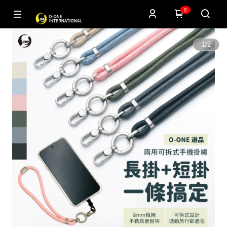
0
1
/
2