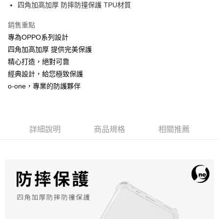
四角加高加厚 防摔防撞保護 TPU材質
街口支付
銷售重點
悠遊付
專為OPPO系列設計
全盈+PAY
四角加高加厚 提供完美保護
精心打造，絕對可靠
運送方式
經典設計，給您極致保護
全家取貨付款
o-one，專業的防護夥伴
每筆NT$60，滿NT$390(含以上)免運費
7-11取貨付款
每筆NT$60，滿NT$390(含以上)免運費
詳細說明
商品規格
相關推薦
宅配
每筆NT$55，滿NT$390(含以上)免運費