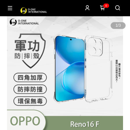
0
1
/
3