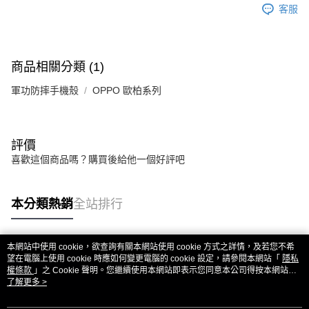
客服
商品相關分類 (1)
軍功防摔手機殼
OPPO 歐柏系列
評價
喜歡這個商品嗎？購買後給他一個好評吧
本分類熱銷
全站排行
本網站中使用 cookie，欲查詢有關本網站使用 cookie 方式之詳情，及若您不希
熱門標籤
望在電腦上使用 cookie 時應如何變更電腦的 cookie 設定，請參閱本網站「
隱私
權條款
」之 Cookie 聲明。您繼續使用本網站即表示您同意本公司得按本網站使
用條款之 Cookie 聲明使用 cookie。
了解更多 >