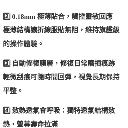
2️⃣
0.18mm
極薄貼合，觸控靈敏回應
極薄結構讓折線服貼無阻，維持旗艦級
的操作體驗。
3️⃣
自動修復膜層，修復日常磨損痕跡
輕微刮痕可隨時間回彈，視覺長期保持
平整。
4️⃣
散熱透氣會呼吸：獨特透氣結構散
熱，螢幕壽命拉滿