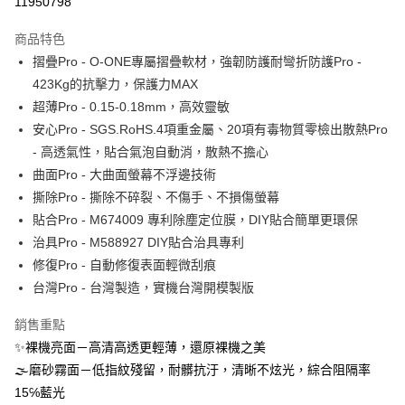
11950798
LINE Pay
商品特色
Apple Pay
摺疊Pro - O-ONE專屬摺疊軟材，強韌防護耐彎折防護Pro -
423Kg的抗擊力，保護力MAX
街口支付
超薄Pro - 0.15-0.18mm，高效靈敏
悠遊付
安心Pro - SGS.RoHS.4項重金屬、20項有毒物質零檢出散熱Pro
- 高透氣性，貼合氣泡自動消，散熱不擔心
全盈+PAY
曲面Pro - 大曲面螢幕不浮邊技術
撕除Pro - 撕除不碎裂、不傷手、不損傷螢幕
運送方式
貼合Pro - M674009 專利除塵定位膜，DIY貼合簡單更環保
全家取貨付款
治具Pro - M588927 DIY貼合治具專利
每筆NT$60，滿NT$390(含以上)免運費
修復Pro - 自動修復表面輕微刮痕
台灣Pro - 台灣製造，實機台灣開模製版
7-11取貨付款
每筆NT$60，滿NT$390(含以上)免運費
銷售重點
宅配
✨裸機亮面－高清高透更輕薄，還原裸機之美
🌫磨砂霧面－低指紋殘留，耐髒抗汙，清晰不炫光，綜合阻隔率
每筆NT$55，滿NT$390(含以上)免運費
15℅藍光