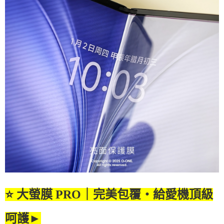
⭐
大螢膜
PRO
｜完美包覆・給愛機頂級
呵護
►