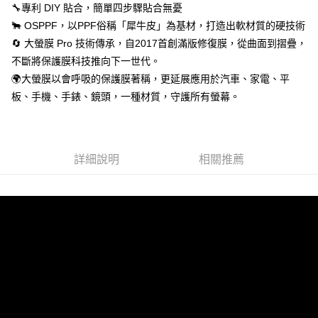
🔧專利 DIY 貼合，簡單四步驟貼合無憂
🐂 OSPPF，以PPF俗稱「犀牛皮」為基材，打造出軟材質的硬技術
🔄 大螢膜 Pro 技術傳承，自2017首創滿版修復膜，從曲面到摺疊，
不斷將保護膜科技推向下一世代。
🌍大螢膜以會呼吸的保護膜著稱，更延展應用於汽車、家電、平
板、手機、手錶、鏡頭，一種材質，守護所有螢幕。
詳細說明
相關推薦