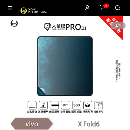
0
1
/
4