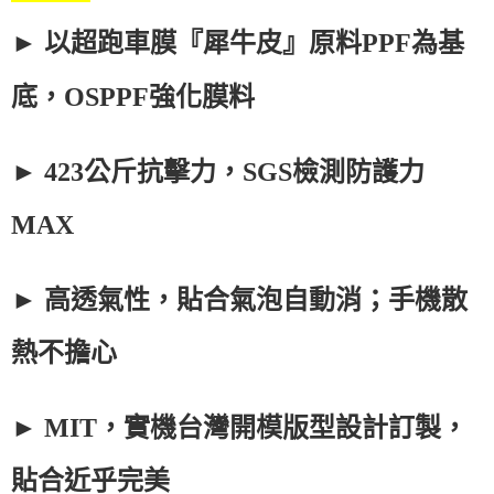
►
以超跑車膜『犀牛皮』原料
PPF
為基
底
，
OSPPF
強化膜料
►
423
公斤抗擊力，
SGS
檢測防護力
MAX
►
高透氣性，貼合氣泡自動消；手機散
熱不擔心
►
MIT
，實機台灣開模版型設計訂製，
貼合近乎完美