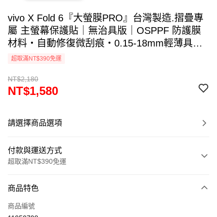
vivo X Fold 6『大螢膜PRO』台灣製造.摺疊專
屬 主螢幕保護貼｜無治具版｜OSPPF 防護膜
材料・自動修復微刮痕・0.15-18mm輕薄具
423Kg抗擊力・透氣散熱｜SGS檢驗無毒材料
超取滿NT$390免運
｜專利 DIY 貼合
NT$2,180
NT$1,580
請選擇商品選項
付款與運送方式
超取滿NT$390免運
付款方式
商品特色
信用卡一次付款
商品編號
超商取貨付款