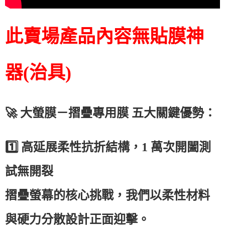
此賣場產品內容無貼膜神
器(治具)
🚀
大螢膜－摺疊專用膜 五大關鍵優勢：
1️⃣
高延展柔性抗折結構，
1
萬次開闔測
試無開裂
摺疊螢幕的核心挑戰，我們以柔性材料
與硬力分散設計正面迎擊。