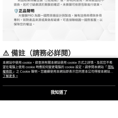
⚠️
備註（請務必詳閱）
本網站中使用 cookie，欲查詢有關本網站使用 cookie 方式之詳情，及若您不希
※請勿嘗試將整張保護貼撕除在重
望在電腦上使用 cookie 時應如何變更電腦的 cookie 設定，請參閱本網站「
隱私
權條款
」之 Cookie 聲明。您繼續使用本網站即表示您同意本公司得按本網站使
用條款之 Cookie 聲明使用 cookie。
了解更多 >
複貼回螢幕上
我知道了
※初次貼膜完成、微氣泡或淡白色
痕跡，屬正常現象，
請靜置一段時