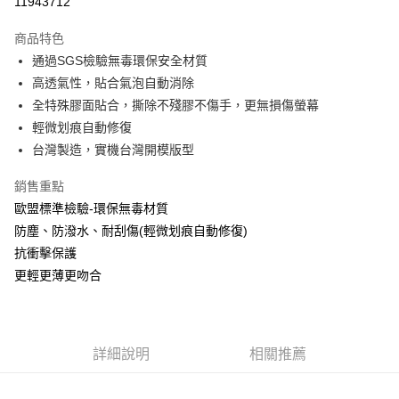
11943712
LINE Pay
商品特色
Apple Pay
通過SGS檢驗無毒環保安全材質
高透氣性，貼合氣泡自動消除
街口支付
全特殊膠面貼合，撕除不殘膠不傷手，更無損傷螢幕
悠遊付
輕微划痕自動修復
台灣製造，實機台灣開模版型
全盈+PAY
銷售重點
運送方式
歐盟標準檢驗-環保無毒材質
全家取貨付款
防塵、防潑水、耐刮傷(輕微划痕自動修復)
每筆NT$60，滿NT$390(含以上)免運費
抗衝擊保護
更輕更薄更吻合
7-11取貨付款
每筆NT$60，滿NT$390(含以上)免運費
宅配
詳細說明
相關推薦
每筆NT$55，滿NT$390(含以上)免運費