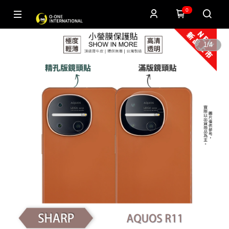
0
1
/
4