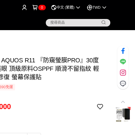
0
中文 (繁體)
TWD
P AQUOS R11 『防窺螢膜PRO』30度
眼 頂級原料OSPPF 順滑不留指紋 輕
修復 螢幕保護貼
390免運
000