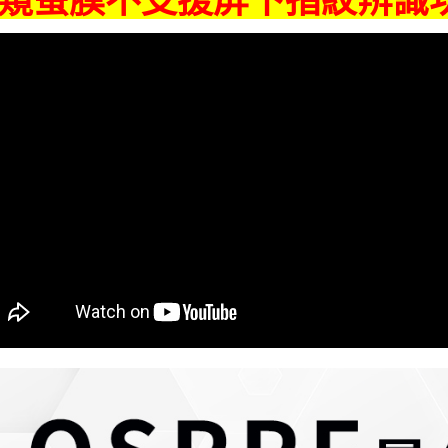
窺螢膜不支援屏下指紋辨識