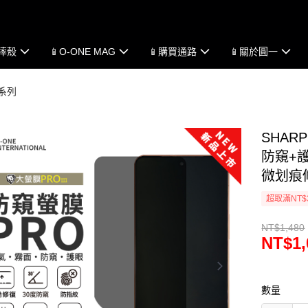
防摔殼
📱O-ONE MAG
📱購買通路
📱關於圓一
普系列
SHAR
防窺+護
微划痕
超取滿NT$
NT$1,480
NT$1,
數量