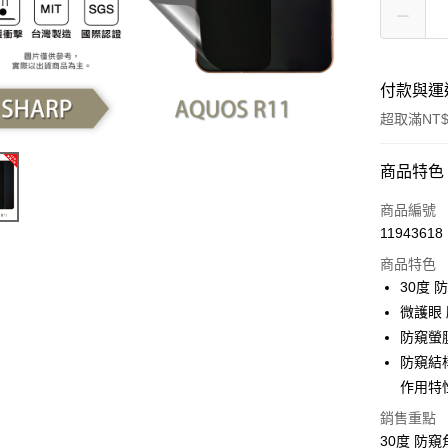
付款與運
超取滿NT$
付款方式
商品特色
信用卡一
商品編號
11943618
超商取貨
商品特色
LINE Pay
30度
微護眼
Apple Pay
防窺螢
街口支付
防窺結
作用特
悠遊付
銷售重點
全盈+PAY
30度 防