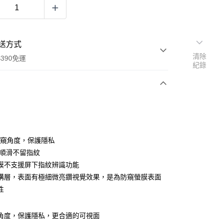
送方式
清除
390免運
紀錄
次付款
付款
 防窺角度，保護隱私
 順滑不留指紋
膜不支援屏下指紋辨識功能
構層，表面有極細微亮鑽視覺效果，是為防窺螢膜表面
性
窺角度，保護隱私，更合適的可視面