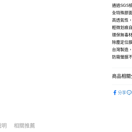
通過SGS
全特殊膠
運送方式
高透氣性
全家取貨
輕微划痕
每筆NT$6
環保無毒
除塵定位膜
7-11取貨
台灣製造
每筆NT$6
防窺螢膜
宅配
每筆NT$5
商品相關分
🔖大螢膜P
分享
說明
相關推薦