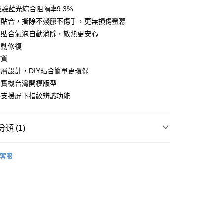
檢驗藍光綜合阻隔率9.3%
面貼合，撕除不殘膠不傷手，更無損傷螢幕
，貼合氣泡自動消除，散熱更安心
付款
自動修復
0，滿NT$390(含以上)免運費
材質
層設計，DIY貼合簡單更環保
付款
，實機台灣開模版型
0，滿NT$390(含以上)免運費
不支援屏下指紋辨識功能
5，滿NT$390(含以上)免運費
類 (1)
ROIII-磨砂防窺螢膜PRO
SHARP 夏普系列
客服