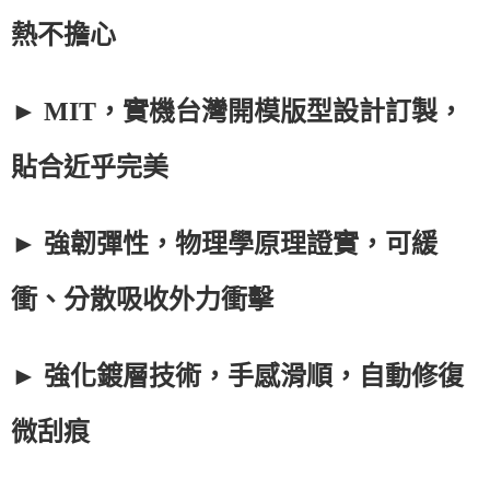
熱不擔心
► MIT，實機台灣開模版型設計訂製，
貼合近乎完美
► 強韌彈性，物理學原理證實，可緩
衝、分散吸收外力衝擊
► 強化鍍層技術，手感滑順，自動修復
微刮痕