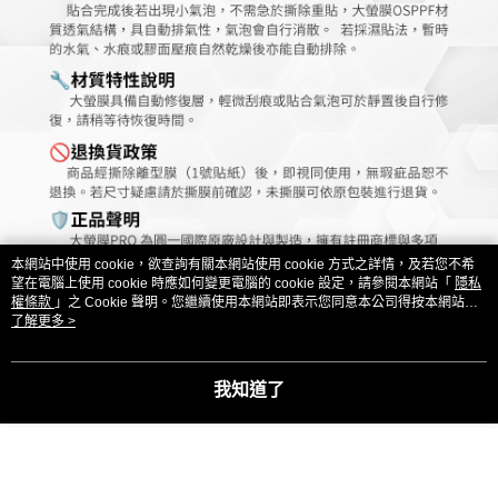
本網站中使用 cookie，欲查詢有關本網站使用 cookie 方式之詳情，及若您不希
望在電腦上使用 cookie 時應如何變更電腦的 cookie 設定，請參閱本網站「
隱私
權條款
」之 Cookie 聲明。您繼續使用本網站即表示您同意本公司得按本網站使
用條款之 Cookie 聲明使用 cookie。
了解更多 >
我知道了