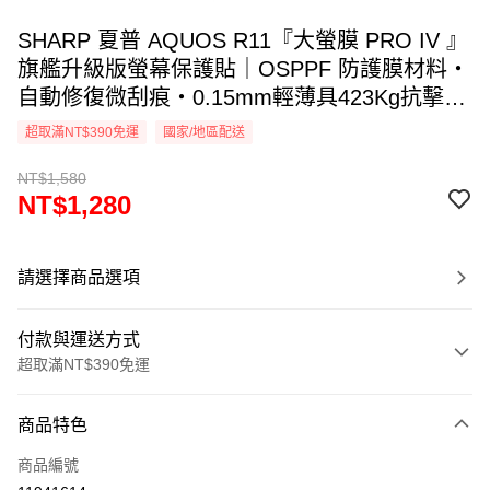
SHARP 夏普 AQUOS R11『大螢膜 PRO IV 』
旗艦升級版螢幕保護貼｜OSPPF 防護膜材料・
自動修復微刮痕・0.15mm輕薄具423Kg抗擊
力・透氣散熱｜全新膜面鍍層裸機觸感. DIY貼
超取滿NT$390免運
國家/地區配送
合專利 ｜MIT台灣製造
NT$1,580
NT$1,280
請選擇商品選項
付款與運送方式
超取滿NT$390免運
付款方式
商品特色
信用卡一次付款
商品編號
超商取貨付款