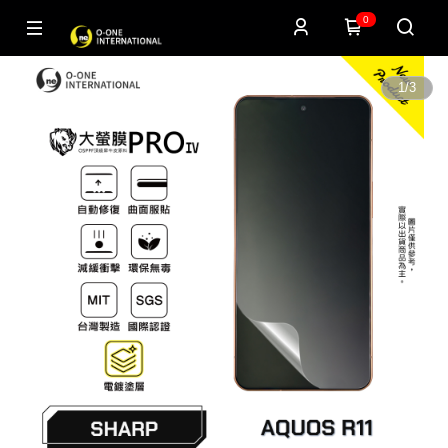
0
1
/
3