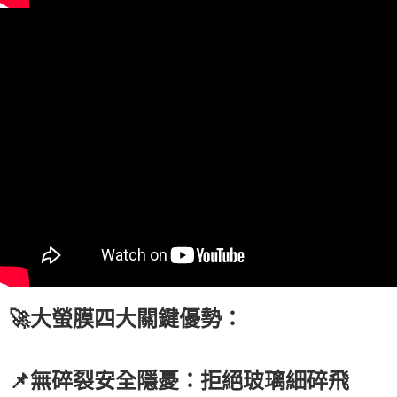
🚀大螢膜四大關鍵優勢：
📌無碎裂安全隱憂：拒絕玻璃細碎飛