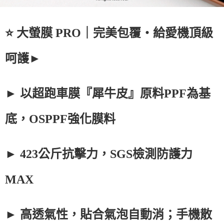
⭐ 大螢膜 PRO｜完美包覆・給愛機頂級
呵護►
► 以超跑車膜『犀牛皮』原料PPF為基
底，OSPPF強化膜料
► 423公斤抗擊力，SGS檢測防護力
MAX
► 高透氣性，貼合氣泡自動消；手機散