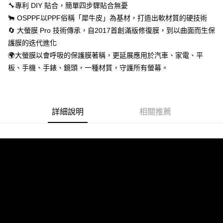
🔧專利 DIY 貼合，簡單四步驟貼合無憂
🐂 OSPPF以PPF俗稱「犀牛皮」為基材，打造出軟材質的硬技術
🔄 大螢膜 Pro 技術傳承，自2017首創滿版修復膜，到以曲面而生保
護膜的迭代進化
🌍大螢膜以會呼吸的保護膜著稱，更延展應用於汽車、家電、平
板、手機、手錶、鏡頭，一種材質，守護所有螢幕。
詳細說明
相關推薦