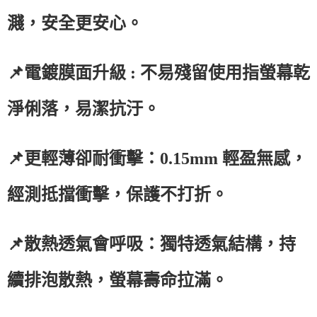
濺，安全更安心。
📌電鍍膜面升級 : 不易殘留使用指螢幕乾
淨俐落，易潔抗汙。
📌更輕薄卻耐衝擊：0.15mm 輕盈無感，
經測抵擋衝擊，保護不打折。
📌散熱透氣會呼吸：獨特透氣結構，持
續排泡散熱，螢幕壽命拉滿。