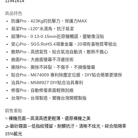
11941614
運送方式
商品特色
防護Pro - 423Kg的抗擊力，保護力MAX
全家取貨付款
易潔Pro –120°水滴角，抗汙易潔
每筆NT$60，滿NT$390(含以上)免運費
超薄Pro - 0.13-0.15mm近原機觸感，靈敏像沒貼
7-11取貨付款
安心Pro - SGS.RoHS.4項重金屬、20項有毒物質零檢出
每筆NT$60，滿NT$390(含以上)免運費
散熱Pro - 高透氣性，貼合氣泡自動消，散熱不擔心
曲面Pro - 大曲面螢幕不浮邊技術
宅配
撕除Pro - 撕除不碎裂、不傷手、不損傷螢幕
每筆NT$55，滿NT$390(含以上)免運費
貼合Pro - M674009 專利除塵定位膜，DIY貼合簡單更環保
國際配送
查看運費
治具Pro - M588927 DIY貼合治具專利
修復Pro - 自動修復表面輕微刮痕
台灣Pro - 台灣製造，實機台灣開模製版
銷售重點
✨裸機亮面－高清高透更輕薄，還原裸機之美
🌫磨砂霧面－低指紋殘留，耐髒抗汙，清晰不炫光，綜合阻隔率
15℅藍光