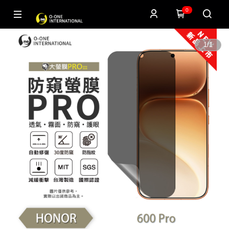
0
1
/
1