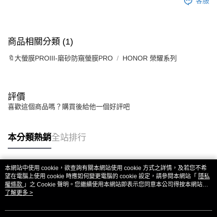
客服
商品相關分類 (1)
🔖大螢膜PROIII-磨砂防窺螢膜PRO
HONOR 榮耀系列
評價
喜歡這個商品嗎？購買後給他一個好評吧
本分類熱銷
全站排行
本網站中使用 cookie，欲查詢有關本網站使用 cookie 方式之詳情，及若您不希
熱門標籤
望在電腦上使用 cookie 時應如何變更電腦的 cookie 設定，請參閱本網站「
隱私
權條款
」之 Cookie 聲明。您繼續使用本網站即表示您同意本公司得按本網站使
用條款之 Cookie 聲明使用 cookie。
了解更多 >