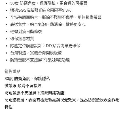
Apple Pay
30度 防窺角度，保護隱私，更合適的可視面
通過SGS檢驗藍光綜合阻隔率9.3%
街口支付
全特殊膠面貼合，撕除不殘膠不傷手，更無損傷螢幕
悠遊付
高透氣性，貼合氣泡自動消除，散熱更安心
輕微划痕自動修復
全盈+PAY
環保無毒材質
除塵定位膜層設計，DIY貼合簡單更環保
運送方式
台灣製造，實機台灣開模版型
全家取貨付款
防窺螢膜不支援屏下指紋辨識功能
每筆NT$60，滿NT$390(含以上)免運費
銷售重點
7-11取貨付款
30度 防窺角度，保護隱私
每筆NT$60，滿NT$390(含以上)免運費
微護眼 順滑不留指紋
宅配
防窺螢膜不支援屏下指紋辨識功能
防窺結構層，表面有極細微亮鑽視覺效果，是為防窺螢膜表面作用
每筆NT$55，滿NT$390(含以上)免運費
特性