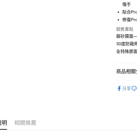
傷手
貼合P
運送方式
修復P
全家取貨
銷售重點
每筆NT$6
磨砂霧面
30度防窺
7-11取貨
全特殊膠
每筆NT$6
宅配
商品相關分
每筆NT$5
🔖小螢膜I
分享
說明
相關推薦