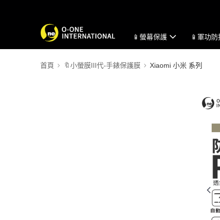
📱螢幕保護
📱軍功
首頁
🔖小螢膜III代-手錶保護膜
Xiaomi 小米 系列