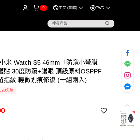
0
中文 (繁體)
TWD
i 小米 Watch S5 46mm『防窺小螢膜』
貼 30度防窺+護眼 頂級原料OSPPF
留指紋 輕微划痕修復 (一組兩入)
390免運
90