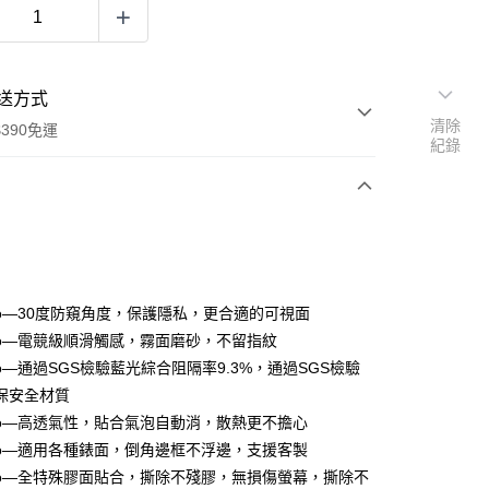
送方式
清除
390免運
紀錄
次付款
付款
ro—30度防窺角度，保護隱私，更合適的可視面
ro—電競級順滑觸感，霧面磨砂，不留指紋
o—通過SGS檢驗藍光綜合阻隔率9.3%，通過SGS檢驗
保安全材質
ro—高透氣性，貼合氣泡自動消，散熱更不擔心
ro—適用各種錶面，倒角邊框不浮邊，支援客製
ro—全特殊膠面貼合，撕除不殘膠，無損傷螢幕，撕除不