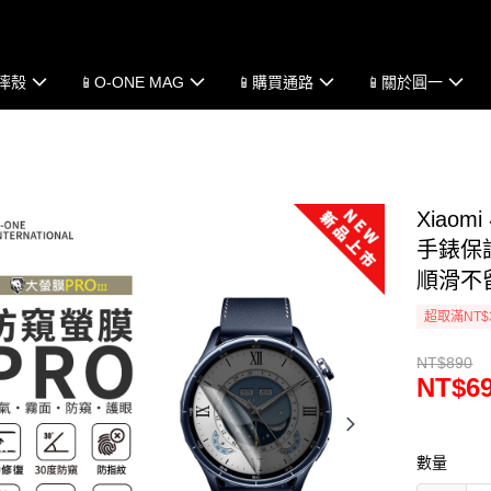
防摔殼
📱O-ONE MAG
📱購買通路
📱關於圓一
Xiaom
手錶保護
順滑不
超取滿NT$
NT$890
NT$6
數量