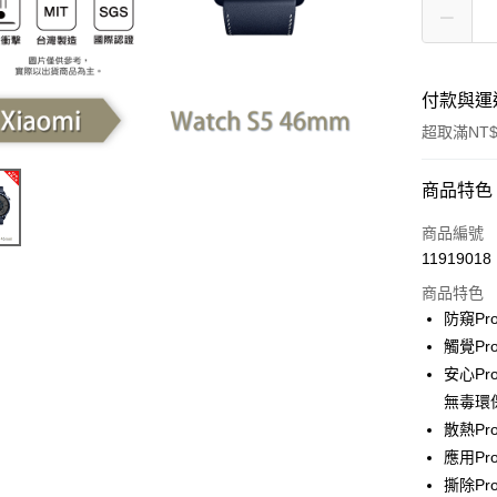
付款與運
超取滿NT$
付款方式
商品特色
信用卡一
商品編號
11919018
超商取貨
商品特色
LINE Pay
防窺P
觸覺P
Apple Pay
安心Pr
街口支付
無毒環
散熱P
悠遊付
應用P
全盈+PAY
撕除P