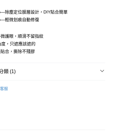
ro—除塵定位膜層設計，DIY貼合簡單
ro—輕微划痕自動修復
付款
0，滿NT$390(含以上)免運費
—微護眼，順滑不留指紋
角度，只遮應該遮的
付款
面貼合，撕除不殘膠
0，滿NT$390(含以上)免運費
類 (1)
5，滿NT$390(含以上)免運費
II代-手錶保護膜
Xiaomi 小米 系列
客服