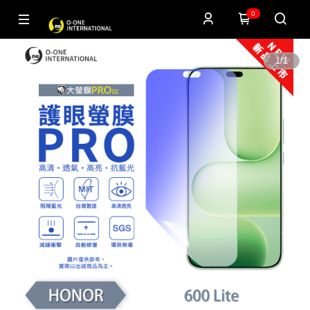
0
1
/
1