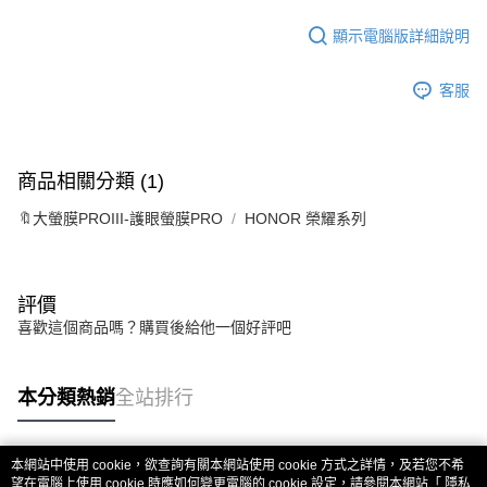
顯示電腦版詳細說明
客服
商品相關分類 (1)
🔖大螢膜PROIII-護眼螢膜PRO
HONOR 榮耀系列
評價
喜歡這個商品嗎？購買後給他一個好評吧
本分類熱銷
全站排行
本網站中使用 cookie，欲查詢有關本網站使用 cookie 方式之詳情，及若您不希
熱門標籤
望在電腦上使用 cookie 時應如何變更電腦的 cookie 設定，請參閱本網站「
隱私