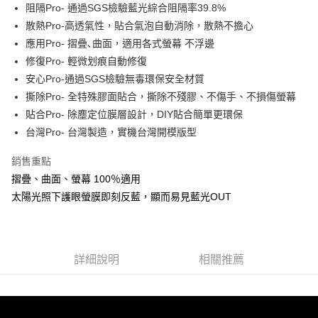
Apple Pay
阻隔Pro- 通過SGS檢驗藍光綜合阻隔率39.8%
散熱Pro-高透氣性，貼合氣泡自動消除，散熱不擔心
街口支付
應用Pro- 摺疊､曲面，適用各式螢幕 不浮邊
悠遊付
修復Pro- 輕微划痕自動修復
安心Pro-通過SGS檢驗無毒環保安全材質
全盈+PAY
撕除Pro- 全特殊膠面貼合，撕除不殘膠、不傷手、不損傷螢幕
貼合Pro- 除塵定位膜層設計，DIY貼合簡單更環保
運送方式
台灣Pro- 台灣製造，實機台灣開模版型
全家取貨付款
每筆NT$60，滿NT$390(含以上)免運費
銷售重點
摺疊、曲面、螢幕 100％適用
7-11取貨付款
太陽光照下護眼螢膜即刻反藍，顯而易見藍光OUT
每筆NT$60，滿NT$390(含以上)免運費
宅配
每筆NT$55，滿NT$390(含以上)免運費
詳細說明
相關推薦