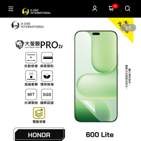
0
1
/
3