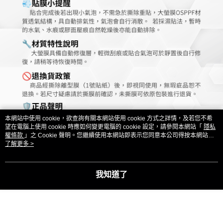
本網站中使用 cookie，欲查詢有關本網站使用 cookie 方式之詳情，及若您不希
望在電腦上使用 cookie 時應如何變更電腦的 cookie 設定，請參閱本網站「
隱私
權條款
」之 Cookie 聲明。您繼續使用本網站即表示您同意本公司得按本網站使
用條款之 Cookie 聲明使用 cookie。
了解更多 >
我知道了