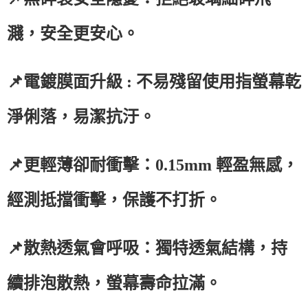
濺，安全更安心。
📌電鍍膜面升級 : 不易殘留使用指螢幕乾
淨俐落，易潔抗汙。
📌更輕薄卻耐衝擊：0.15mm 輕盈無感，
經測抵擋衝擊，保護不打折。
📌散熱透氣會呼吸：獨特透氣結構，持
續排泡散熱，螢幕壽命拉滿。