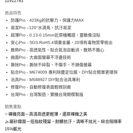
11912781
運送方式
商品特色
防護Pro - 423Kg的抗擊力，保護力MAX
全家取貨付款
易潔Pro –120°水滴角，抗汙易潔
每筆NT$60，滿NT$390(含以上)免運費
超薄Pro - 0.13-0.15mm近原機觸感，靈敏像沒貼
7-11取貨付款
安心Pro - SGS.RoHS.4項重金屬、20項有毒物質零檢出
每筆NT$60，滿NT$390(含以上)免運費
散熱Pro - 高透氣性，貼合氣泡自動消，散熱不擔心
曲面Pro - 大曲面螢幕不浮邊技術
宅配
撕除Pro - 撕除不碎裂、不傷手、不損傷螢幕
每筆NT$55，滿NT$390(含以上)免運費
貼合Pro - M674009 專利除塵定位膜，DIY貼合簡單更環保
國際配送
查看運費
治具Pro - M588927 DIY貼合治具專利
修復Pro - 自動修復表面輕微刮痕
台灣Pro - 台灣製造，實機台灣開模製版
銷售重點
✨裸機亮面－高清高透更輕薄，還原裸機之美
🌫磨砂霧面－低指紋殘留，耐髒抗汙，清晰不炫光，綜合阻隔率
15℅藍光