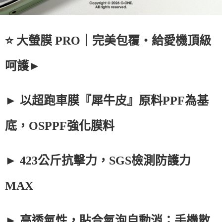
⭐ 大螢膜 PRO｜完美包覆・給愛機頂級
呵護►
► 以超跑車膜『犀牛皮』原料PPF為基
底，OSPPF強化膜料
► 423公斤抗擊力，SGS檢測防護力
MAX
► 高透氣性，貼合氣泡自動消；手機散