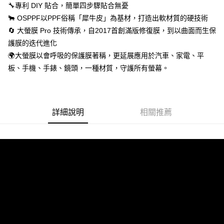
🔧專利 DIY 貼合，簡單四步驟貼合無憂
🐂 OSPPF以PPF俗稱「犀牛皮」為基材，打造出軟材質的硬技術
🔄 大螢膜 Pro 技術傳承，自2017首創滿版修復膜，到以曲面而生保
護膜的迭代進化
🌍大螢膜以會呼吸的保護膜著稱，更延展應用於汽車、家電、平
板、手機、手錶、鏡頭，一種材質，守護所有螢幕。
詳細說明
相關推薦