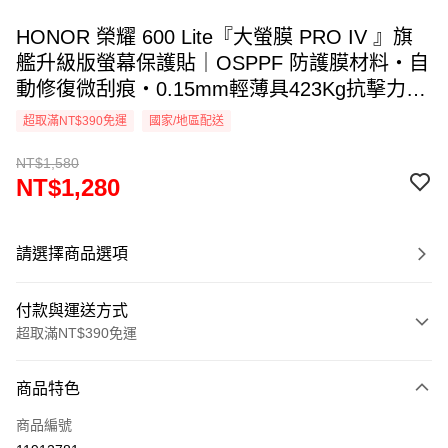
HONOR 榮耀 600 Lite『大螢膜 PRO IV 』旗
艦升級版螢幕保護貼｜OSPPF 防護膜材料・自
動修復微刮痕・0.15mm輕薄具423Kg抗擊力・
透氣散熱｜全新膜面鍍層裸機觸感. DIY貼合專
超取滿NT$390免運
國家/地區配送
利 ｜MIT台灣製造
NT$1,580
NT$1,280
請選擇商品選項
付款與運送方式
超取滿NT$390免運
付款方式
商品特色
信用卡一次付款
商品編號
超商取貨付款