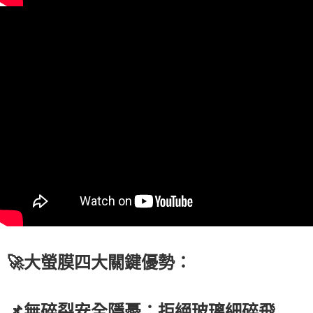
🚀大螢膜四大關鍵優勢：
📌無碎裂安全隱憂：拒絕玻璃細碎飛