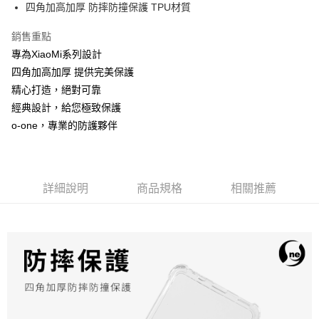
四角加高加厚 防摔防撞保護 TPU材質
街口支付
銷售重點
悠遊付
專為XiaoMi系列設計
全盈+PAY
四角加高加厚 提供完美保護
精心打造，絕對可靠
運送方式
經典設計，給您極致保護
全家取貨付款
o-one，專業的防護夥伴
每筆NT$60，滿NT$390(含以上)免運費
7-11取貨付款
每筆NT$60，滿NT$390(含以上)免運費
詳細說明
商品規格
相關推薦
宅配
每筆NT$55，滿NT$390(含以上)免運費