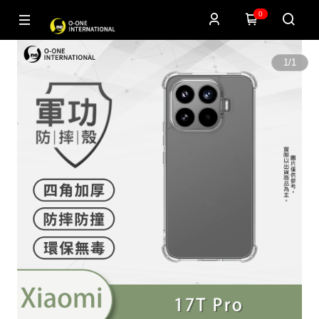
0
1
/
1