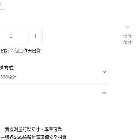
面
清除
紀錄
預計 7 個工作天出貨
送方式
390免運
次付款
付款
ro—實機測量訂製尺寸，專業可靠
ro—通過SGS檢驗無毒環保安全材質