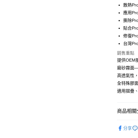
散熱P
街口支付
應用P
撕除P
悠遊付
貼合P
全盈+PAY
修復P
台灣P
銷售重點
運送方式
提供OE
全家取貨
磨砂霧面—
每筆NT$6
高透氣性
全特殊膠
7-11取貨
適用摺疊
每筆NT$6
宅配
商品相關分
每筆NT$5
🔖Car螢
國際配送
分享