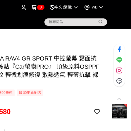
0
中文 (繁體)
TWD
TA RAV4 GR SPORT 中控螢幕 霧面抗
貼『Car螢膜PRO』 頂級原料OSPPF
紋 輕微划痕修復 散熱透氣 輕薄抗擊 裸
390免運
國家/地區配送
580