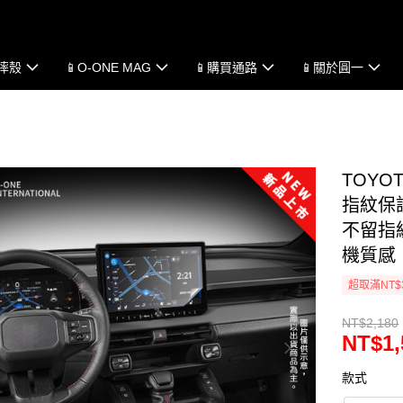
防摔殼
📱O-ONE MAG
📱購買通路
📱關於圓一
TOYO
指紋保護
不留指
機質感
超取滿NT$
NT$2,180
NT$1,
款式