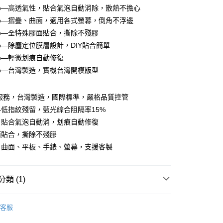
ro—高透氣性，貼合氣泡自動消除，散熱不擔心
ro—摺疊、曲面，適用各式螢幕，倒角不浮邊
ro—全特殊膠面貼合，撕除不殘膠
ro—除塵定位膜層設計，DIY貼合簡單
ro—輕微划痕自動修復
ro—台灣製造，實機台灣開模版型
M服務，台灣製造，國際標準，嚴格品質控管
付款
低指紋殘留，藍光綜合阻隔率15%
0，滿NT$390(含以上)免運費
，貼合氣泡自動消，划痕自動修復
面貼合，撕除不殘膠
付款
、曲面、平板、手錶、螢幕，支援客製
0，滿NT$390(含以上)免運費
類 (1)
5，滿NT$390(含以上)免運費
膜PRO-車內螢幕保護膜
TOYOTA 系列
查看運費
客服