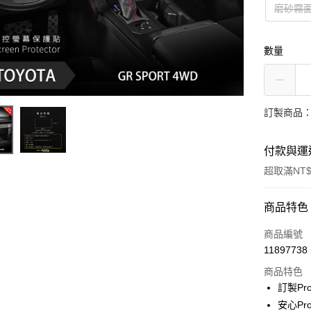
磨砂霧
數量
訂製商品：
付款與運
超取滿NT$
付款方式
商品特色
信用卡一
商品編號
11897738
超商取貨
商品特色
LINE Pay
訂製P
安心P
Apple Pay