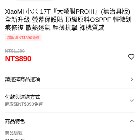
XiaoMi 小米 17T『大螢膜PROIII』(無治具版)
全新升級 螢幕保護貼 頂級原料OSPPF 輕微划
痕修復 散熱透氣 輕薄抗擊 裸機質感
超取滿NT$390免運
NT$1,280
NT$890
請選擇商品選項
付款與運送方式
超取滿NT$390免運
付款方式
商品特色
信用卡一次付款
商品編號
超商取貨付款