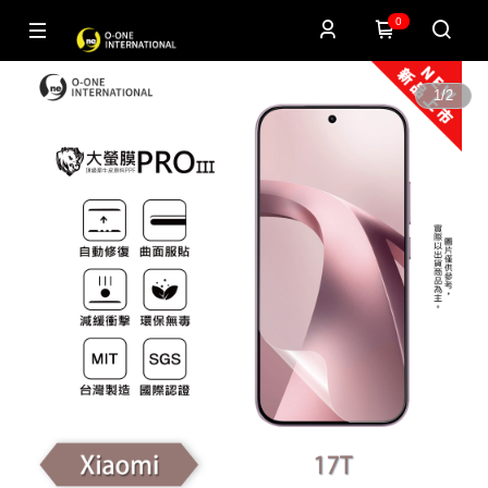
0
1
/
2