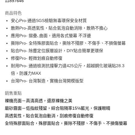
11897646
LINE Pay
商品特色
Apple Pay
安心Pro-通過SGS檢驗無毒環保安全材質
散熱Pro-高透氣性，貼合氣泡自動消除，散熱不擔心
街口支付
應用Pro- 摺疊､曲面，適用各式螢幕 不浮邊
悠遊付
撕除Pro- 全特殊膠面貼合，撕除不殘膠、不傷手、不損傷螢幕
貼合Pro- 除塵定位膜層設計，DIY貼合簡單更環保
全盈+PAY
修復Pro- 輕微划痕自動修復
耐用Pro- 通過檢測抗撞擊力達425公斤，超越鋼化玻璃貼28.3
運送方式
倍，防護力MAX
全家取貨付款
台灣Pro- 台灣製造，實機台灣開模版型
每筆NT$60，滿NT$390(含以上)免運費
銷售重點
7-11取貨付款
裸機亮面－高清高透，還原裸機之美
每筆NT$60，滿NT$390(含以上)免運費
磨砂霧面－低指紋殘留，綜合阻隔率15℅藍光，保護眼睛
宅配
高透氣性，貼合氣泡自動消，刮痕修復自動修復
全特殊膠面貼合，殊膠面貼合，撕除不殘膠、不傷手、不損傷螢幕
每筆NT$55，滿NT$390(含以上)免運費