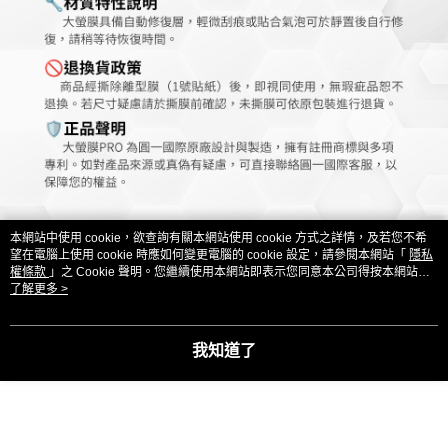
本網站中使用 cookie，欲查詢有關本網站使用 cookie 方式之詳情，及若您不希
望在電腦上使用 cookie 時應如何變更電腦的 cookie 設定，請參閱本網站「
隱私
權條款
」之 Cookie 聲明。您繼續使用本網站即表示您同意本公司得按本網站使
用條款之 Cookie 聲明使用 cookie。
了解更多 >
我知道了