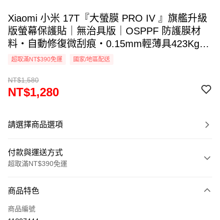
Xiaomi 小米 17T『大螢膜 PRO IV 』旗艦升級
版螢幕保護貼｜無治具版｜OSPPF 防護膜材
料・自動修復微刮痕・0.15mm輕薄具423Kg抗
擊力・透氣散熱｜全新膜面鍍層裸機觸感. DIY
超取滿NT$390免運
國家/地區配送
貼合專利 ｜MIT台灣製造
NT$1,580
NT$1,280
請選擇商品選項
付款與運送方式
超取滿NT$390免運
付款方式
商品特色
信用卡一次付款
商品編號
超商取貨付款