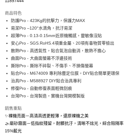
11897444
運送方式
商品特色
防護Pro - 423Kg的抗擊力，保護力MAX
全家取貨付款
易潔Pro –120°水滴角，抗汙易潔
每筆NT$60，滿NT$390(含以上)免運費
超薄Pro - 0.13-0.15mm近原機觸感，靈敏像沒貼
7-11取貨付款
安心Pro - SGS.RoHS.4項重金屬、20項有毒物質零檢出
每筆NT$60，滿NT$390(含以上)免運費
散熱Pro - 高透氣性，貼合氣泡自動消，散熱不擔心
曲面Pro - 大曲面螢幕不浮邊技術
宅配
撕除Pro - 撕除不碎裂、不傷手、不損傷螢幕
每筆NT$55，滿NT$390(含以上)免運費
貼合Pro - M674009 專利除塵定位膜，DIY貼合簡單更環保
國際配送
查看運費
治具Pro - M588927 DIY貼合治具專利
修復Pro - 自動修復表面輕微刮痕
台灣Pro - 台灣製造，實機台灣開模製版
銷售重點
✨裸機亮面－高清高透更輕薄，還原裸機之美
🌫磨砂霧面－低指紋殘留，耐髒抗汙，清晰不炫光，綜合阻隔率
15℅藍光