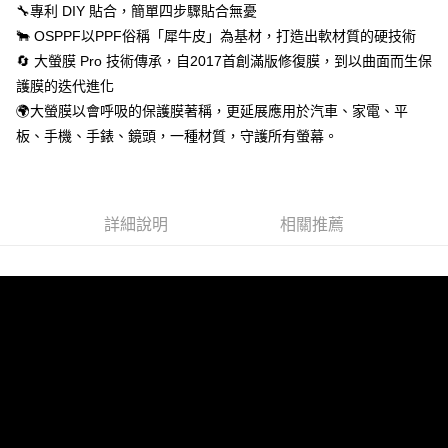
🔧專利 DIY 貼合，簡單四步驟貼合無憂
🐂 OSPPF以PPF俗稱「犀牛皮」為基材，打造出軟材質的硬技術
🔄 大螢膜 Pro 技術傳承，自2017首創滿版修復膜，到以曲面而生保
護膜的迭代進化
🌍大螢膜以會呼吸的保護膜著稱，更延展應用於汽車、家電、平
板、手機、手錶、鏡頭，一種材質，守護所有螢幕。
詳細說明
相關推薦