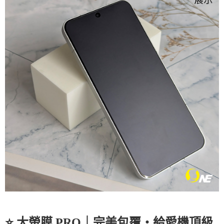
⭐ 大螢膜 PRO｜完美包覆・給愛機頂級