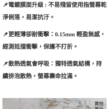
📌電鍍膜面升級 : 不易殘留使用指螢幕乾
淨俐落，易潔抗汙。
📌更輕薄卻耐衝擊：0.15mm 輕盈無感，
經測抵擋衝擊，保護不打折。
📌散熱透氣會呼吸：獨特透氣結構，持
續排泡散熱，螢幕壽命拉滿。