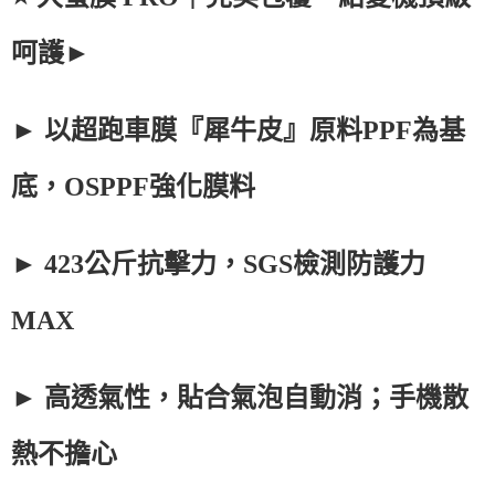
呵護►
► 以超跑車膜『犀牛皮』原料PPF為基
底，OSPPF強化膜料
► 423公斤抗擊力，SGS檢測防護力
MAX
► 高透氣性，貼合氣泡自動消；手機散
熱不擔心