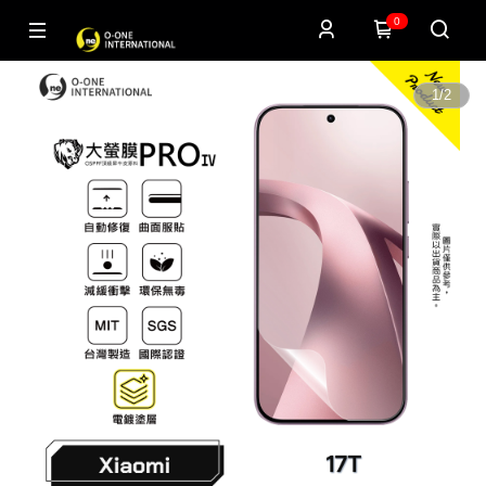
0
1
/
2