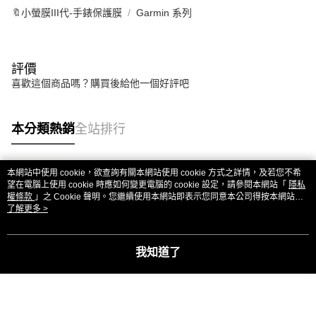
🔖小螢膜III代-手錶保護膜
Garmin 系列
評價
喜歡這個商品嗎？購買後給他一個好評吧
本分類熱銷
全站排行
本網站中使用 cookie，欲查詢有關本網站使用 cookie 方式之詳情，及若您不希
熱門標籤
望在電腦上使用 cookie 時應如何變更電腦的 cookie 設定，請參閱本網站「
隱私
權條款
」之 Cookie 聲明。您繼續使用本網站即表示您同意本公司得按本網站使
用條款之 Cookie 聲明使用 cookie。
了解更多 >
我知道了