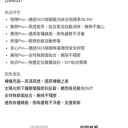
11890337
LINE Pay
商品特色
Apple Pay
阻隔Pro—通過SGS檢驗藍光綜合阻隔率39.8%
散熱Pro—高透氣性，貼合氣泡自動消除，散熱不擔心
街口支付
應用Pro—適用各種錶面，倒角邊框不浮邊
悠遊付
修復Pro—輕微划痕自動修復
安心Pro—通過SGS檢驗無毒環保安全材質
全盈+PAY
撕除Pro—全特殊膠面貼合，撕除不殘膠
貼合Pro—除塵定位膜層設計，DIY貼合簡單
運送方式
全家取貨付款
銷售重點
每筆NT$60，滿NT$390(含以上)免運費
裸機亮面—高清高透，還原裸機之美
太陽光照下護眼螢膜即刻反藍，顯而易見藍光OUT
7-11取貨付款
全特殊膠面貼合，撕除不殘膠
每筆NT$60，滿NT$390(含以上)免運費
適用各種錶面，倒角邊框不浮邊，支援客製
宅配
每筆NT$55，滿NT$390(含以上)免運費
詳細說明
相關推薦