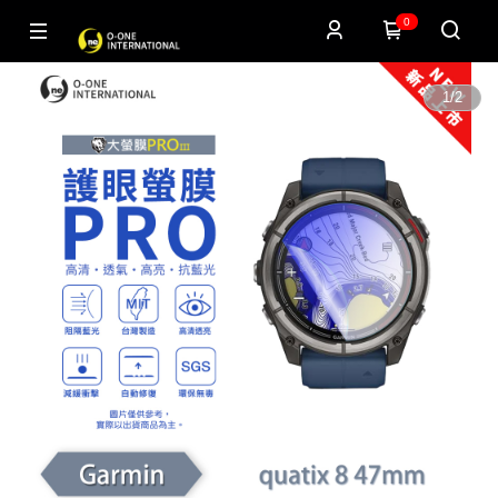
0
1
/
2