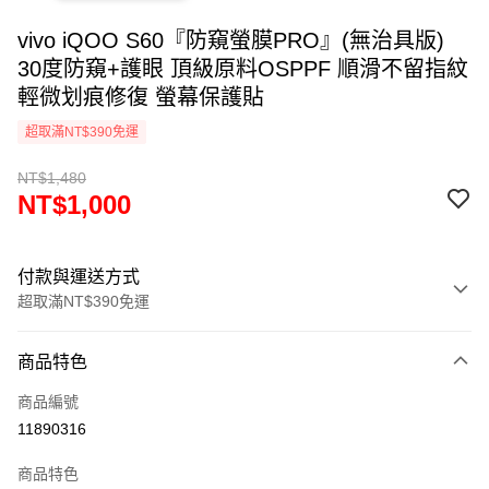
vivo iQOO S60『防窺螢膜PRO』(無治具版)
30度防窺+護眼 頂級原料OSPPF 順滑不留指紋
輕微划痕修復 螢幕保護貼
超取滿NT$390免運
NT$1,480
NT$1,000
付款與運送方式
超取滿NT$390免運
付款方式
商品特色
信用卡一次付款
商品編號
超商取貨付款
11890316
LINE Pay
商品特色