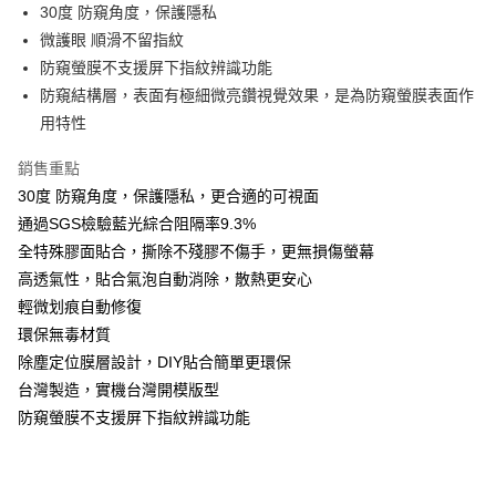
Apple Pay
30度 防窺角度，保護隱私
微護眼 順滑不留指紋
街口支付
防窺螢膜不支援屏下指紋辨識功能
悠遊付
防窺結構層，表面有極細微亮鑽視覺效果，是為防窺螢膜表面作
用特性
全盈+PAY
銷售重點
運送方式
30度 防窺角度，保護隱私，更合適的可視面
全家取貨付款
通過SGS檢驗藍光綜合阻隔率9.3%
每筆NT$60，滿NT$390(含以上)免運費
全特殊膠面貼合，撕除不殘膠不傷手，更無損傷螢幕
高透氣性，貼合氣泡自動消除，散熱更安心
7-11取貨付款
輕微划痕自動修復
每筆NT$60，滿NT$390(含以上)免運費
環保無毒材質
宅配
除塵定位膜層設計，DIY貼合簡單更環保
台灣製造，實機台灣開模版型
每筆NT$55，滿NT$390(含以上)免運費
防窺螢膜不支援屏下指紋辨識功能