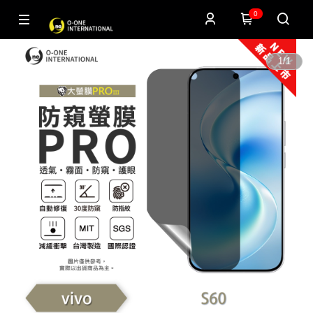
0
1
/
1