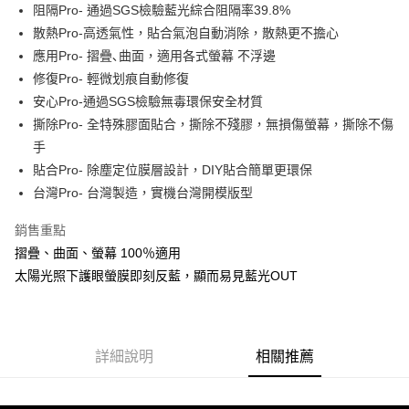
Apple Pay
阻隔Pro- 通過SGS檢驗藍光綜合阻隔率39.8%
散熱Pro-高透氣性，貼合氣泡自動消除，散熱更不擔心
街口支付
應用Pro- 摺疊､曲面，適用各式螢幕 不浮邊
悠遊付
修復Pro- 輕微划痕自動修復
安心Pro-通過SGS檢驗無毒環保安全材質
全盈+PAY
撕除Pro- 全特殊膠面貼合，撕除不殘膠，無損傷螢幕，撕除不傷
手
運送方式
貼合Pro- 除塵定位膜層設計，DIY貼合簡單更環保
全家取貨付款
台灣Pro- 台灣製造，實機台灣開模版型
每筆NT$60，滿NT$390(含以上)免運費
銷售重點
7-11取貨付款
摺疊、曲面、螢幕 100％適用
每筆NT$60，滿NT$390(含以上)免運費
太陽光照下護眼螢膜即刻反藍，顯而易見藍光OUT
宅配
每筆NT$55，滿NT$390(含以上)免運費
詳細說明
相關推薦