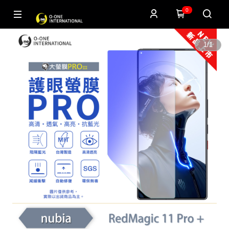
0
1
/
1