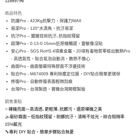
11889796
運送方式
商品特色
防護Pro - 423Kg抗擊力，保護力MAX
全家取貨付款
易潔Pro - 120°水滴角，抗汙易潔
每筆NT$60，滿NT$390(含以上)免運費
抗汙Pro – 鍍層技術抗汙､抗指紋殘留
7-11取貨付款
超薄Pro - 0.13-0.15mm近原機觸感，靈敏像沒貼
每筆NT$60，滿NT$390(含以上)免運費
安心Pro - SGS.RoHS.4項重金屬、20項有毒物質零檢出散熱Pro
- 高透氣性，貼合氣泡自動消，散熱不擔心
宅配
曲面Pro - 曲面螢幕特殊膠面不浮邊技術
每筆NT$55，滿NT$390(含以上)免運費
貼合Pro - M674009 專利除塵定位膜，DIY貼合簡單更環保
國際配送
查看運費
修復Pro - 自動修復表面輕微刮痕
台灣Pro - 台灣製造，實機台灣開模製版
銷售重點
✨裸機亮面－高清透､更輕薄､抗髒污，還原裸機之美
🌫磨砂霧面－低指紋殘留，耐髒抗汙，清晰不炫光，綜合阻隔率
15℅藍光
🔧專利 DIY 貼合，簡單步驟貼合無憂