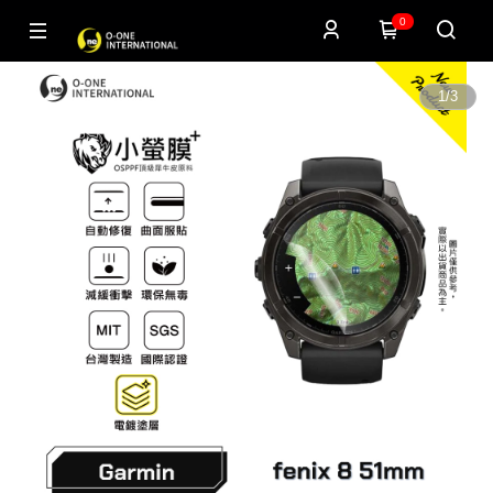
0
1
/
3