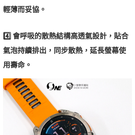
輕薄而妥協。
4️⃣
會呼吸的散熱結構高透氣設計，貼合
氣泡持續排出，同步散熱，延長螢幕使
用壽命。