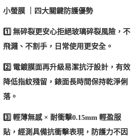
小螢膜
｜四大關鍵防護優勢
1️⃣
無碎裂更安心拒絕玻璃碎裂風險，不
飛濺、不割手，日常使用更安全。
2️⃣
電鍍膜面再升級易潔抗汙設計，有效
降低指紋殘留，錶面長時間保持乾淨俐
落。
3️⃣
輕薄無感
×
耐衝擊
0.15mm
輕盈服
貼，經測具備抗衝擊表現，防護力不因