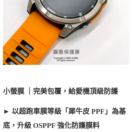
小螢膜
｜完美包覆，給愛機頂級防護
► 以超跑車膜等級「犀牛皮
PPF
」為基
底，升級
OSPPF
強化防護膜料