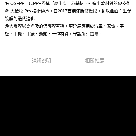
🐂 OSPPF，以PPF俗稱「犀牛皮」為基材，打造出軟材質的硬技術
🔄 大螢膜 Pro 技術傳承，自2017首創滿版修復膜，到以曲面而生保
護膜的迭代進化
🌍大螢膜以會呼吸的保護膜著稱，更延展應用於汽車、家電、平
板、手機、手錶、鏡頭，一種材質，守護所有螢幕。
詳細說明
相關推薦