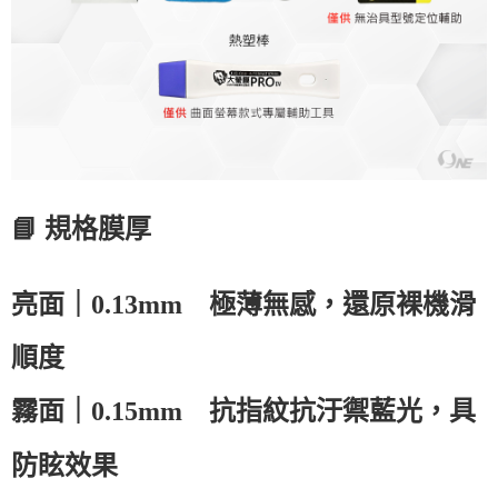
📘
規格
膜
厚
亮面｜
0.13mm
極薄無感，還原裸機滑
順度
霧面｜
0.15mm
抗指紋抗汙禦藍光，具
防眩效果