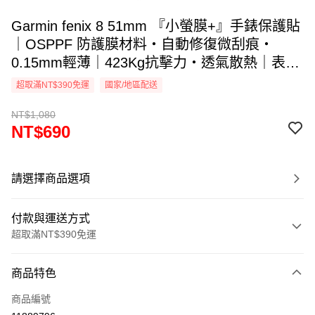
Garmin fenix 8 51mm 『小螢膜+』手錶保護貼
｜OSPPF 防護膜材料・自動修復微刮痕・
0.15mm輕薄｜423Kg抗擊力・透氣散熱｜表層
抗汙抗指紋｜ DIY貼合專利 ｜MIT台灣製造 (一
超取滿NT$390免運
國家/地區配送
組兩入)
NT$1,080
NT$690
請選擇商品選項
付款與運送方式
超取滿NT$390免運
付款方式
商品特色
信用卡一次付款
商品編號
超商取貨付款