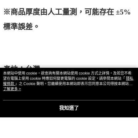
※商品厚度由人工量測，可能存在 ±
5%
標準誤差。
產地
：台灣
本網站中使用 cookie，欲查詢有關本網站使用 cookie 方式之詳情，及若您不希
望在電腦上使用 cookie 時應如何變更電腦的 cookie 設定，請參閱本網站「
隱私
檢測報告
（
Certified Test Data
—
SGS
）
權條款
」之 Cookie 聲明。您繼續使用本網站即表示您同意本公司得按本網站使
用條款之 Cookie 聲明使用 cookie。
了解更多 >
·
無毒環保材質（
Material Safety
我知道了
Verification
）
：
NO.F690101 / LF-
SGS Report ID