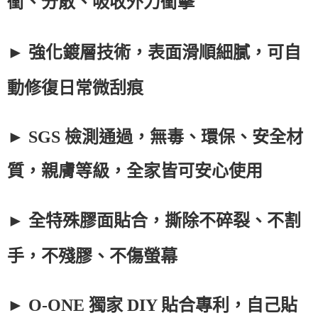
衝、分散、吸收外力衝擊
► 強化鍍層技術，表面滑順細膩，可自
動修復日常微刮痕
►
SGS
檢測通過，無毒、環保、安全材
質，親膚等級，全家皆可安心使用
► 全特殊膠面貼合，撕除不碎裂、不割
手，不殘膠、不傷螢幕
►
O-ONE
獨家
DIY
貼合專利，自己貼