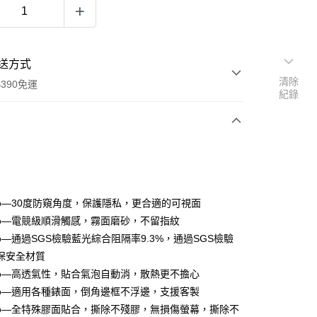
送方式
清除
390免運
紀錄
次付款
付款
ro—30度防窺角度，保護隱私，更合適的可視面
ro—電競級順滑觸感，霧面磨砂，不留指紋
o—通過SGS檢驗藍光綜合阻隔率9.3%，通過SGS檢驗
保安全材質
ro—高透氣性，貼合氣泡自動消，散熱更不擔心
ro—適用各種錶面，倒角邊框不浮邊，支援客製
ro—全特殊膠面貼合，撕除不殘膠，無損傷螢幕，撕除不