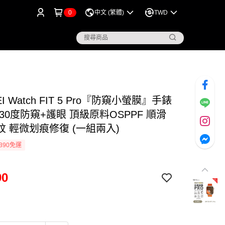
0
中文 (繁體)
TWD
I Watch FIT 5 Pro『防窺小螢膜』手錶
30度防窺+護眼 頂級原料OSPPF 順滑
紋 輕微划痕修復 (一組兩入)
390免運
90