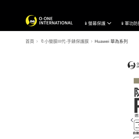
📱螢幕保護
📱軍功
首頁
🔖小螢膜III代-手錶保護膜
Huawei 華為系列