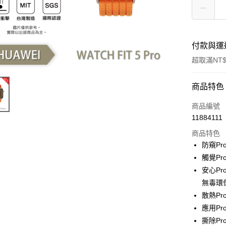
付款與運
超取滿NT$
付款方式
商品特色
信用卡一
商品編號
11884111
超商取貨
商品特色
LINE Pay
防窺P
觸覺P
Apple Pay
安心Pr
街口支付
無毒環
散熱P
悠遊付
應用P
全盈+PAY
撕除P