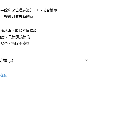
ro—除塵定位膜層設計，DIY貼合簡單
ro—輕微划痕自動修復
付款
0，滿NT$390(含以上)免運費
—微護眼，順滑不留指紋
角度，只遮應該遮的
付款
面貼合，撕除不殘膠
0，滿NT$390(含以上)免運費
類 (1)
5，滿NT$390(含以上)免運費
II代-手錶保護膜
Huawei 華為系列
客服