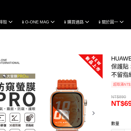
防摔殼
📱O-ONE MAG
📱購買通路
📱關於圓一
HUAWE
保護貼 
不留指
超取滿NT$
NT$890
NT$6
數量