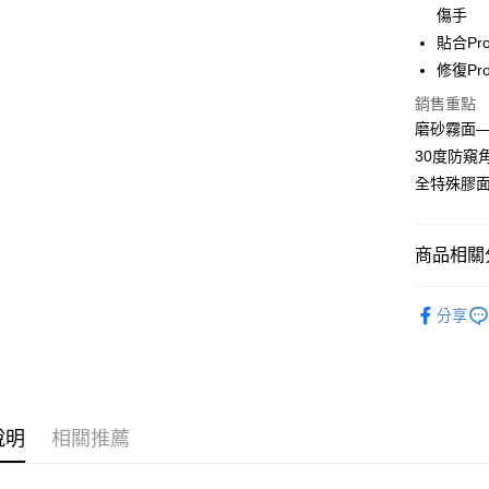
傷手
貼合P
運送方式
修復P
全家取貨
銷售重點
每筆NT$6
磨砂霧面
30度防窺
7-11取貨
全特殊膠
每筆NT$6
宅配
商品相關分
每筆NT$5
🔖小螢膜I
分享
說明
相關推薦