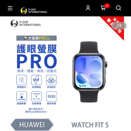
0
1
/
1