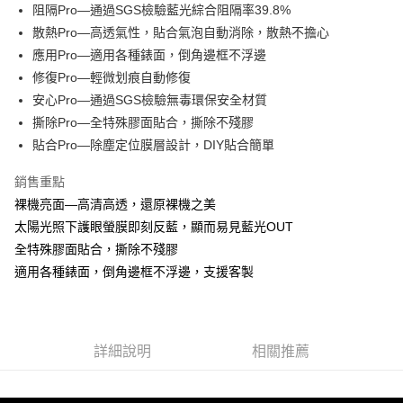
Apple Pay
阻隔Pro—通過SGS檢驗藍光綜合阻隔率39.8%
散熱Pro—高透氣性，貼合氣泡自動消除，散熱不擔心
街口支付
應用Pro—適用各種錶面，倒角邊框不浮邊
悠遊付
修復Pro—輕微划痕自動修復
安心Pro—通過SGS檢驗無毒環保安全材質
全盈+PAY
撕除Pro—全特殊膠面貼合，撕除不殘膠
貼合Pro—除塵定位膜層設計，DIY貼合簡單
運送方式
全家取貨付款
銷售重點
每筆NT$60，滿NT$390(含以上)免運費
裸機亮面—高清高透，還原裸機之美
太陽光照下護眼螢膜即刻反藍，顯而易見藍光OUT
7-11取貨付款
全特殊膠面貼合，撕除不殘膠
每筆NT$60，滿NT$390(含以上)免運費
適用各種錶面，倒角邊框不浮邊，支援客製
宅配
每筆NT$55，滿NT$390(含以上)免運費
詳細說明
相關推薦