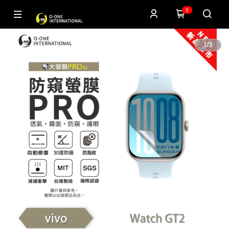
0
1
/
1