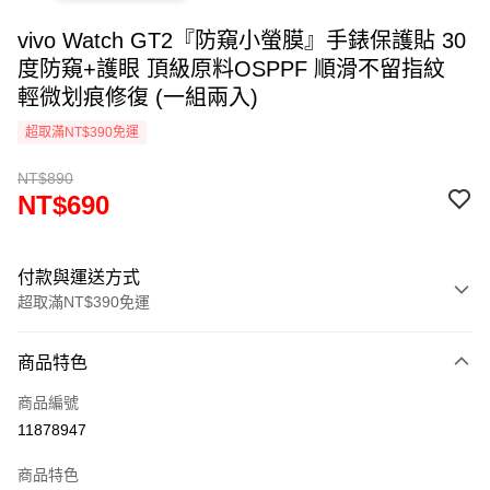
vivo Watch GT2『防窺小螢膜』手錶保護貼 30
度防窺+護眼 頂級原料OSPPF 順滑不留指紋
輕微划痕修復 (一組兩入)
超取滿NT$390免運
NT$890
NT$690
付款與運送方式
超取滿NT$390免運
付款方式
商品特色
信用卡一次付款
商品編號
超商取貨付款
11878947
LINE Pay
商品特色