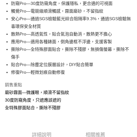
Apple Pay
防窺Pro—30度防窺角度，保護隱私，更合適的可視面
觸覺Pro—電競級順滑觸感，霧面磨砂，不留指紋
街口支付
安心Pro—通過SGS檢驗藍光綜合阻隔率9.3%，通過SGS檢驗無
悠遊付
毒環保安全材質
散熱Pro—高透氣性，貼合氣泡自動消，散熱更不擔心
全盈+PAY
應用Pro—適用各種錶面，倒角邊框不浮邊，支援客製
撕除Pro—全特殊膠面貼合，撕除不殘膠，無損傷螢幕，撕除不
運送方式
傷手
全家取貨付款
貼合Pro—除塵定位膜層設計，DIY貼合簡單
每筆NT$60，滿NT$390(含以上)免運費
修復Pro—輕微划痕自動修復
7-11取貨付款
銷售重點
每筆NT$60，滿NT$390(含以上)免運費
磨砂霧面—微護眼，順滑不留指紋
宅配
30度防窺角度，只遮應該遮的
全特殊膠面貼合，撕除不殘膠
每筆NT$55，滿NT$390(含以上)免運費
詳細說明
相關推薦