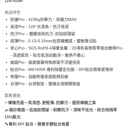
11878288
運送方式
商品特色
防護Pro - 423Kg抗擊力，保護力MAX
全家取貨付款
易潔Pro - 120°水滴角，抗汙易潔
每筆NT$60，滿NT$390(含以上)免運費
抗汙Pro – 鍍層技術抗汙､抗指紋殘留
7-11取貨付款
超薄Pro - 0.13-0.15mm近原機觸感，靈敏像沒貼
每筆NT$60，滿NT$390(含以上)免運費
安心Pro - SGS.RoHS.4項重金屬、20項有毒物質零檢出散熱Pro
- 高透氣性，貼合氣泡自動消，散熱不擔心
宅配
曲面Pro - 曲面螢幕特殊膠面不浮邊技術
每筆NT$55，滿NT$390(含以上)免運費
貼合Pro - M674009 專利除塵定位膜，DIY貼合簡單更環保
國際配送
查看運費
修復Pro - 自動修復表面輕微刮痕
台灣Pro - 台灣製造，實機台灣開模製版
銷售重點
✨裸機亮面－高清透､更輕薄､抗髒污，還原裸機之美
🌫磨砂霧面－低指紋殘留，耐髒抗汙，清晰不炫光，綜合阻隔率
15℅藍光
🔧專利 DIY 貼合，簡單步驟貼合無憂