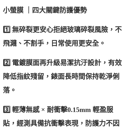
小螢膜
｜四大關鍵防護優勢
1️⃣
無碎裂更安心拒絕玻璃碎裂風險，不
飛濺、不割手，日常使用更安全。
2️⃣
電鍍膜面再升級易潔抗汙設計，有效
降低指紋殘留，錶面長時間保持乾淨俐
落。
3️⃣
輕薄無感
×
耐衝擊
0.15mm
輕盈服
貼，經測具備抗衝擊表現，防護力不因