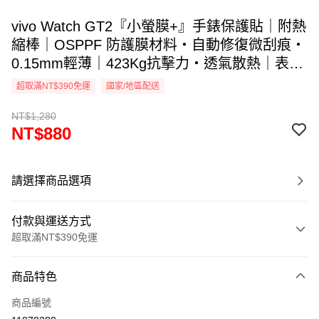
vivo Watch GT2『小螢膜+』手錶保護貼｜附熱
縮棒｜OSPPF 防護膜材料・自動修復微刮痕・
0.15mm輕薄｜423Kg抗擊力・透氣散熱｜表層
抗汙抗指紋｜ DIY貼合專利 ｜MIT台灣製造 (一
超取滿NT$390免運
國家/地區配送
組兩入)
NT$1,280
NT$880
請選擇商品選項
付款與運送方式
超取滿NT$390免運
付款方式
商品特色
信用卡一次付款
商品編號
超商取貨付款