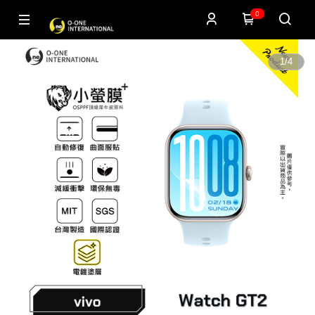
0
1
/
4