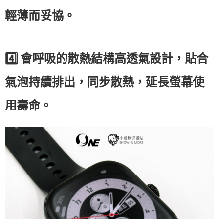
輕薄而妥協。
4️⃣
會呼吸的散熱結構高透氣設計，貼合
氣泡持續排出，同步散熱，延長螢幕使
用壽命。