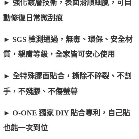
► 強化鍍層技術，表面滑順細膩，可自
動修復日常微刮痕
►
SGS
檢測通過，無毒、環保、安全材
質，親膚等級，全家皆可安心使用
► 全特殊膠面貼合，撕除不碎裂、不割
手，不殘膠、不傷螢幕
►
O-ONE
獨家
DIY
貼合專利，自己貼
也能一次到位