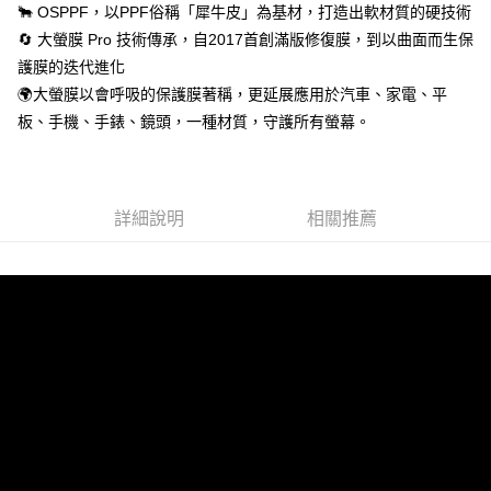
🐂 OSPPF，以PPF俗稱「犀牛皮」為基材，打造出軟材質的硬技術
🔄 大螢膜 Pro 技術傳承，自2017首創滿版修復膜，到以曲面而生保
護膜的迭代進化
🌍大螢膜以會呼吸的保護膜著稱，更延展應用於汽車、家電、平
板、手機、手錶、鏡頭，一種材質，守護所有螢幕。
詳細說明
相關推薦