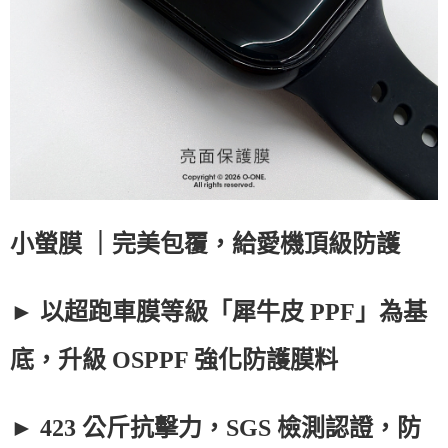
小螢膜
｜完美包覆，給愛機頂級防護
► 以超跑車膜等級「犀牛皮
PPF
」為基
底，升級
OSPPF
強化防護膜料
►
423
公斤抗擊力，
SGS
檢測認證，防