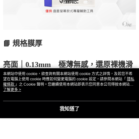
📘
規格
膜
厚
亮面｜
0.13mm
極薄無感，還原裸機滑
本網站中使用 cookie，欲查詢有關本網站使用 cookie 方式之詳情，及若您不希
順度
望在電腦上使用 cookie 時應如何變更電腦的 cookie 設定，請參閱本網站「
隱私
權條款
」之 Cookie 聲明。您繼續使用本網站即表示您同意本公司得按本網站使
用條款之 Cookie 聲明使用 cookie。
了解更多 >
霧面｜
0.15mm
抗指紋抗汙禦藍光，具
防眩效果
我知道了
※商品厚度由人工量測，可能存在 ±
5%