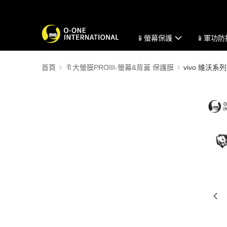
📱螢幕保護
📱軍功
首頁
🔖大螢膜PROIII-螢幕&背蓋 保護膜
vivo 維沃系列