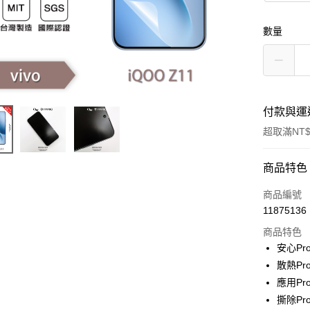
數量
付款與運
超取滿NT$
付款方式
商品特色
信用卡一
商品編號
11875136
超商取貨
商品特色
LINE Pay
安心P
散熱P
Apple Pay
應用Pr
街口支付
撕除P