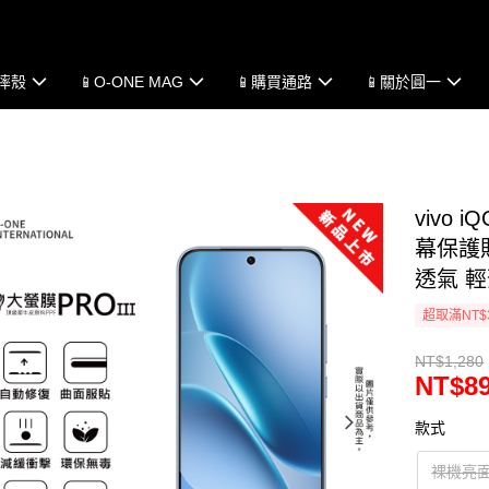
防摔殼
📱O-ONE MAG
📱購買通路
📱關於圓一
vivo 
幕保護貼
透氣 
超取滿NT$
NT$1,280
NT$8
款式
裸機亮