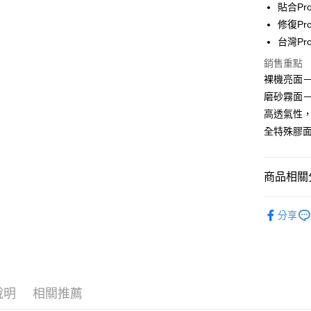
貼合Pr
悠遊付
修復Pr
全盈+PAY
台灣P
銷售重點
裸機亮面
運送方式
磨砂霧面－
全家取貨
高透氣性
每筆NT$6
全特殊膠
7-11取貨
每筆NT$6
商品相關分
宅配
🔖大螢膜P
每筆NT$5
分享
說明
相關推薦