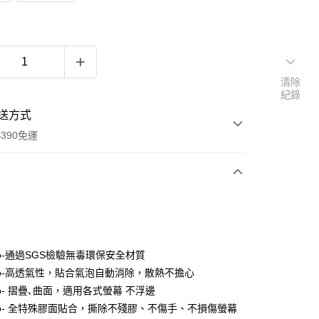
清除
紀錄
送方式
390免運
次付款
付款
ro-通過SGS檢驗無毒環保安全材質
ro-高透氣性，貼合氣泡自動消除，散熱不擔心
o- 摺疊､曲面，適用各式螢幕 不浮邊
ro- 全特殊膠面貼合，撕除不殘膠、不傷手、不損傷螢幕