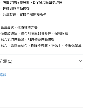
o- 除塵定位膜層設計，DIY貼合簡單更環保
o- 輕微划痕自動修復
ro- 台灣製造，實機台灣開模版型
－高清高透，還原裸機之美
低指紋殘留，綜合阻隔率15℅藍光，保護眼睛
付款
，貼合氣泡自動消，刮痕修復自動修復
0，滿NT$390(含以上)免運費
面貼合，殊膠面貼合，撕除不殘膠、不傷手、不損傷螢幕
付款
0，滿NT$390(含以上)免運費
類 (1)
ROIII-螢幕&背蓋 保護膜
vivo 維沃系列
5，滿NT$390(含以上)免運費
客服