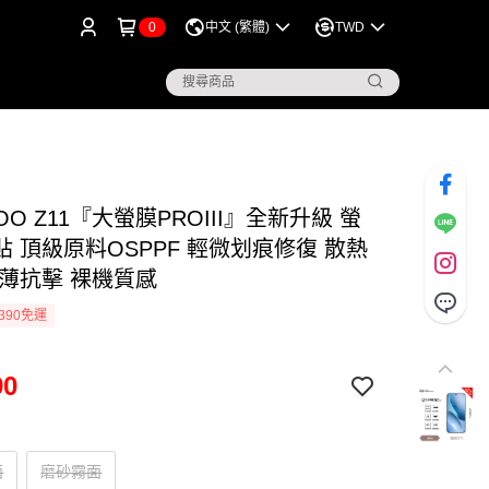
0
中文 (繁體)
TWD
iQOO Z11『大螢膜PROIII』全新升級 螢
 頂級原料OSPPF 輕微划痕修復 散熱
輕薄抗擊 裸機質感
390免運
90
面
磨砂霧面