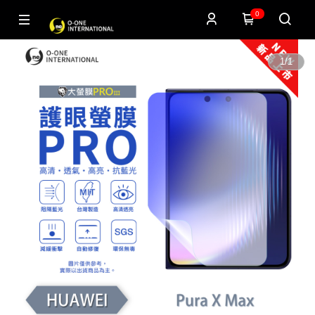
0
1
/
1