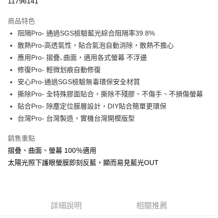
11796141
LINE Pay
商品特色
Apple Pay
阻隔Pro- 通過SGS檢驗藍光綜合阻隔率39.8%
散熱Pro-高透氣性，貼合氣泡自動消除，散熱不擔心
街口支付
應用Pro- 摺疊､曲面，適用各式螢幕 不浮邊
悠遊付
修復Pro- 輕微划痕自動修復
安心Pro-通過SGS檢驗無毒環保安全材質
全盈+PAY
撕除Pro- 全特殊膠面貼合，撕除不殘膠、不傷手、不損傷螢幕
貼合Pro- 除塵定位膜層設計，DIY貼合簡單更環保
運送方式
台灣Pro- 台灣製造，實機台灣開模版型
全家取貨付款
每筆NT$60，滿NT$390(含以上)免運費
銷售重點
摺疊、曲面、螢幕 100％適用
7-11取貨付款
太陽光照下護眼螢膜即刻反藍，顯而易見藍光OUT
每筆NT$60，滿NT$390(含以上)免運費
宅配
每筆NT$55，滿NT$390(含以上)免運費
詳細說明
相關推薦