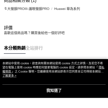
商品相關分類 (1)
🔖大螢膜PROIII-護眼螢膜PRO
Huawei 華為系列
評價
喜歡這個商品嗎？購買後給他一個好評吧
本分類熱銷
全站排行
本網站中使用 cookie，欲查詢有關本網站使用 cookie 方式之詳情，及若您不希
熱門標籤
望在電腦上使用 cookie 時應如何變更電腦的 cookie 設定，請參閱本網站「
隱私
權條款
」之 Cookie 聲明。您繼續使用本網站即表示您同意本公司得按本網站使
用條款之 Cookie 聲明使用 cookie。
了解更多 >
我知道了