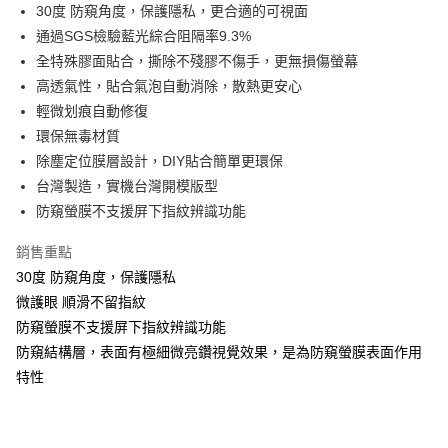
Apple Pay
30度 防窺角度，保護隱私，更合適的可視面
通過SGS檢驗藍光綜合阻隔率9.3%
街口支付
全特殊膠面貼合，撕除不殘膠不傷手，更無損傷螢幕
悠遊付
高透氣性，貼合氣泡自動消除，散熱更安心
輕微划痕自動修復
全盈+PAY
環保無毒材質
除塵定位膜層設計，DIY貼合簡單更環保
運送方式
台灣製造，實機台灣開模版型
全家取貨付款
防窺螢膜不支援屏下指紋辨識功能
每筆NT$60，滿NT$390(含以上)免運費
銷售重點
7-11取貨付款
30度 防窺角度，保護隱私
每筆NT$60，滿NT$390(含以上)免運費
微護眼 順滑不留指紋
宅配
防窺螢膜不支援屏下指紋辨識功能
防窺結構層，表面有極細微亮鑽視覺效果，是為防窺螢膜表面作用
每筆NT$55，滿NT$390(含以上)免運費
特性