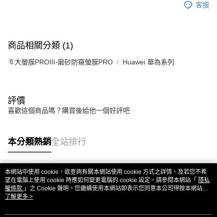
客服
商品相關分類 (1)
🔖大螢膜PROIII-磨砂防窺螢膜PRO
Huawei 華為系列
評價
喜歡這個商品嗎？購買後給他一個好評吧
本分類熱銷
全站排行
本網站中使用 cookie，欲查詢有關本網站使用 cookie 方式之詳情，及若您不希
熱門標籤
望在電腦上使用 cookie 時應如何變更電腦的 cookie 設定，請參閱本網站「
隱私
權條款
」之 Cookie 聲明。您繼續使用本網站即表示您同意本公司得按本網站使
用條款之 Cookie 聲明使用 cookie。
了解更多 >