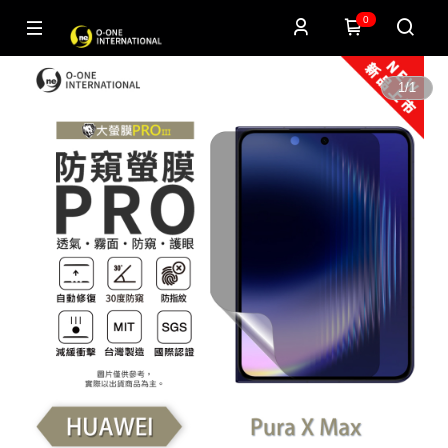
0
1
/
1