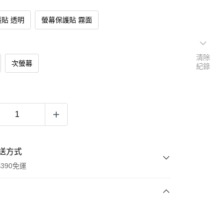
貼 透明
螢幕保護貼 霧面
清除
次螢幕
紀錄
送方式
390免運
次付款