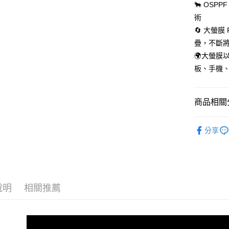
每筆NT$5
🐂 OS
術
🔄 大螢
疊，不斷
🌍大螢
板、手機
商品相關分
🔖大螢膜P
分享
說明
相關推薦