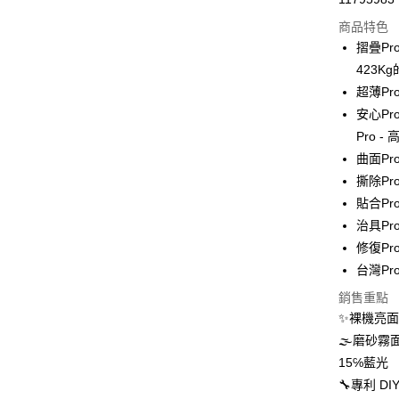
超商取貨
商品特色
LINE Pay
摺疊Pr
423K
Apple Pay
超薄Pro
街口支付
安心Pr
Pro
悠遊付
曲面Pr
全盈+PAY
撕除Pr
貼合Pr
治具Pro
運送方式
修復Pr
全家取貨
台灣Pr
每筆NT$6
銷售重點
✨裸機亮
7-11取貨
🌫磨砂
每筆NT$6
15℅藍光
宅配
🔧專利 