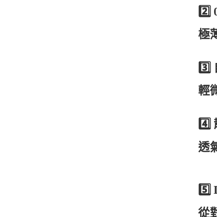
2️⃣
極
3️⃣
輕
4️⃣
透
5️⃣
從