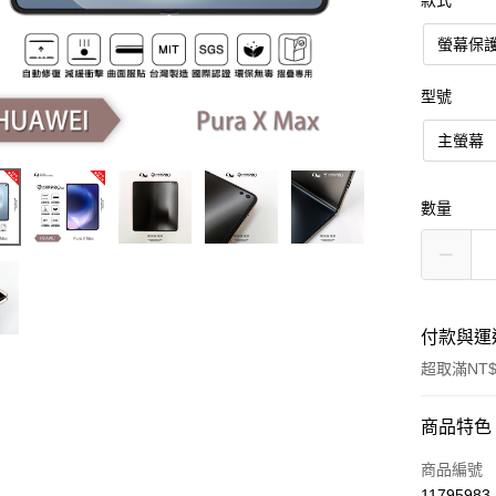
款式
螢幕保護
型號
主螢幕
數量
付款與運
超取滿NT$
付款方式
商品特色
信用卡一
商品編號
11795983