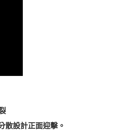
裂
分散設計正面迎擊。