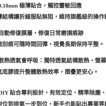
0.18mm
極薄貼合，觸控靈敏回應
薄結構讓折線服貼無阻，維持旗艦級的操作
自動修復膜層，修復日常磨損痕跡
微刮痕可隨時間回彈，視覺長期保持平整。
散熱透氣會呼吸：獨特透氣結構散熱，螢
氣底膠提升整體散熱效率，摺疊更安心。
DIY
貼合專利設計，有效定位、精準除塵
對位到排氣一步到位，新手也能貼出專業等