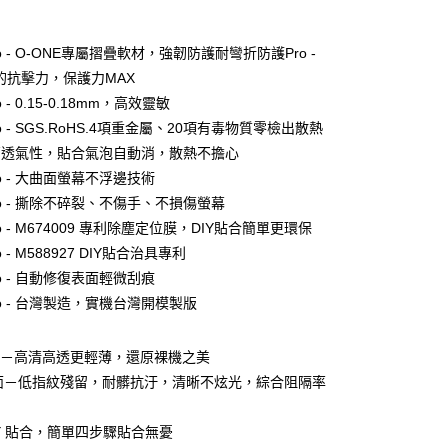
付款
o - O-ONE專屬摺疊軟材，強韌防護耐彎折防護Pro -
g的抗擊力，保護力MAX
 - 0.15-0.18mm，高效靈敏
o - SGS.RoHS.4項重金屬、20項有毒物質零檢出散熱
 - 高透氣性，貼合氣泡自動消，散熱不擔心
o - 大曲面螢幕不浮邊技術
o - 撕除不碎裂、不傷手、不損傷螢幕
o - M674009 專利除塵定位膜，DIY貼合簡單更環保
 - M588927 DIY貼合治具專利
o - 自動修復表面輕微刮痕
付款
o - 台灣製造，實機台灣開模製版
0，滿NT$390(含以上)免運費
面－高清高透更輕薄，還原裸機之美
付款
霧面－低指紋殘留，耐髒抗汙，清晰不炫光，綜合阻隔率
0，滿NT$390(含以上)免運費
DIY 貼合，簡單四步驟貼合無憂