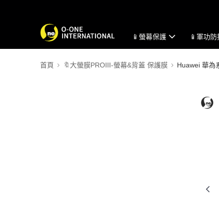
📱螢幕保護
📱軍功
首頁
🔖大螢膜PROIII-螢幕&背蓋 保護膜
Huawei 華