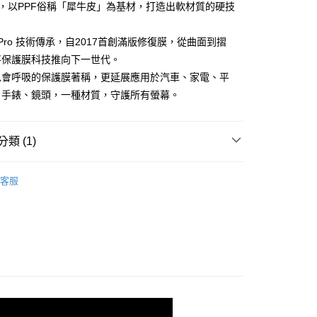
5，滿NT$390(含以上)免運費
PPF，以PPF俗稱「犀牛皮」為基材，打造出軟材質的硬技
膜 Pro 技術傳承，自2017首創滿版修復膜，從曲面到摺
將保護膜科技推向下一世代。
膜以會呼吸的保護膜著稱，更延展應用於汽車、家電、平
、手錶、鏡頭，一種材質，守護所有螢幕。
類 (1)
ROIII-螢幕&背蓋 保護膜
Huawei 華為系列
客服