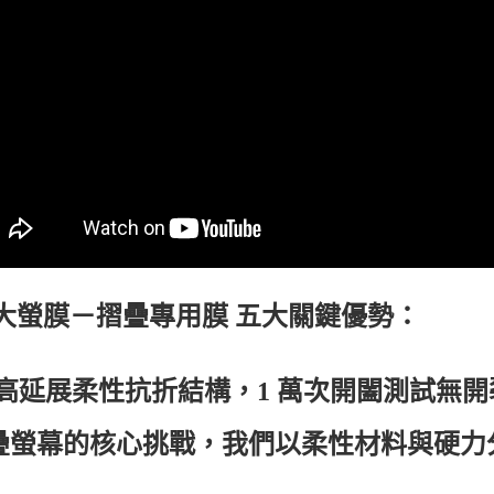
大螢膜－摺疊專用膜 五大關鍵優勢：
高延展柔性抗折結構，
1
萬次開闔測試無開
疊螢幕的核心挑戰，我們以柔性材料與硬力