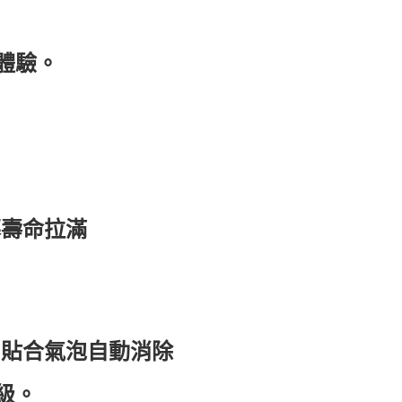
體驗。
幕壽命拉滿
、貼合氣泡自動消除
級。