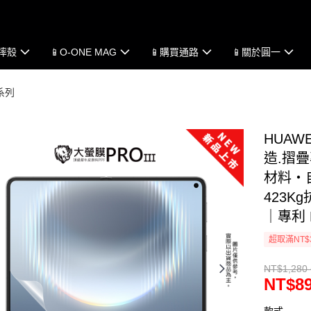
防摔殼
📱O-ONE MAG
📱購買通路
📱關於圓一
為系列
HUAW
造.摺疊
材料・自
423
｜專利 
超取滿NT$
NT$1,280 
NT$89