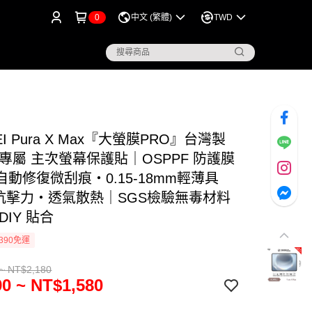
0
中文 (繁體)
TWD
EI Pura X Max『大螢膜PRO』台灣製
專屬 主次螢幕保護貼｜OSPPF 防護膜
動修復微刮痕・0.15-18mm輕薄具
Kg抗擊力・透氣散熱｜SGS檢驗無毒材料
DIY 貼合
390免運
~ NT$2,180
0 ~ NT$1,580