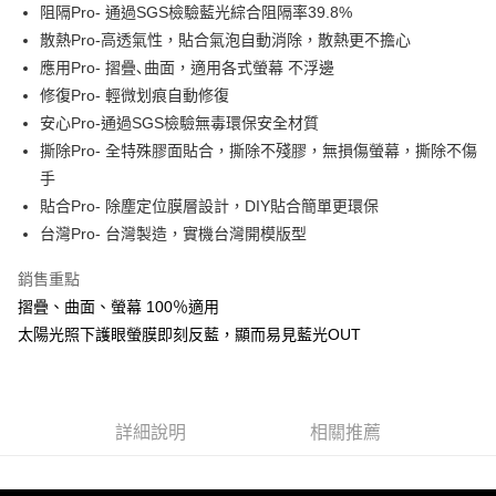
Apple Pay
阻隔Pro- 通過SGS檢驗藍光綜合阻隔率39.8%
散熱Pro-高透氣性，貼合氣泡自動消除，散熱更不擔心
街口支付
應用Pro- 摺疊､曲面，適用各式螢幕 不浮邊
悠遊付
修復Pro- 輕微划痕自動修復
安心Pro-通過SGS檢驗無毒環保安全材質
全盈+PAY
撕除Pro- 全特殊膠面貼合，撕除不殘膠，無損傷螢幕，撕除不傷
手
運送方式
貼合Pro- 除塵定位膜層設計，DIY貼合簡單更環保
全家取貨付款
台灣Pro- 台灣製造，實機台灣開模版型
每筆NT$60，滿NT$390(含以上)免運費
銷售重點
7-11取貨付款
摺疊、曲面、螢幕 100％適用
每筆NT$60，滿NT$390(含以上)免運費
太陽光照下護眼螢膜即刻反藍，顯而易見藍光OUT
宅配
每筆NT$55，滿NT$390(含以上)免運費
詳細說明
相關推薦