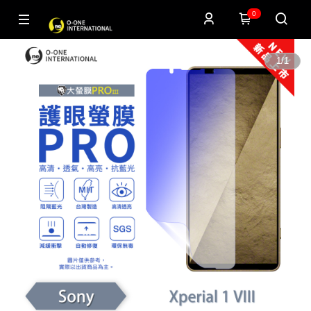
0
1
/
1