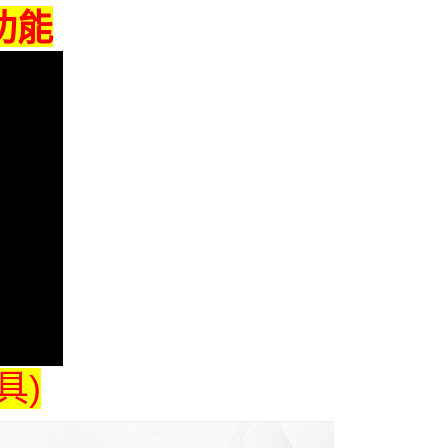
功能
具)