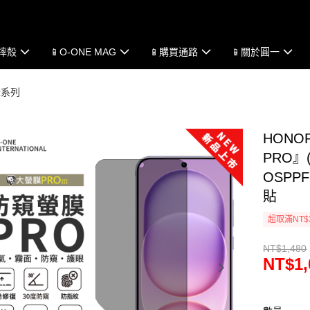
防摔殼
📱O-ONE MAG
📱購買通路
📱關於圓一
耀系列
HONOR
PRO』
OSPP
貼
超取滿NT$
NT$1,480
NT$1,