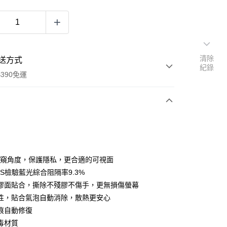
清除
送方式
紀錄
390免運
次付款
付款
 防窺角度，保護隱私，更合適的可視面
GS檢驗藍光綜合阻隔率9.3%
膠面貼合，撕除不殘膠不傷手，更無損傷螢幕
性，貼合氣泡自動消除，散熱更安心
痕自動修復
毒材質