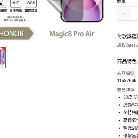
數量
付款與運
超取滿NT$
付款方式
商品特色
信用卡一
商品編號
11597665
超商取貨
商品特色
LINE Pay
30度
通過S
Apple Pay
全特殊
街口支付
高透氣
輕微划
悠遊付
環保無