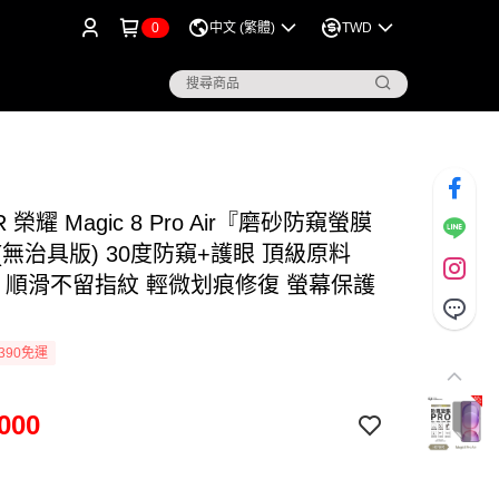
0
中文 (繁體)
TWD
 榮耀 Magic 8 Pro Air『磨砂防窺螢膜
(無治具版) 30度防窺+護眼 頂級原料
F 順滑不留指紋 輕微划痕修復 螢幕保護
390免運
000