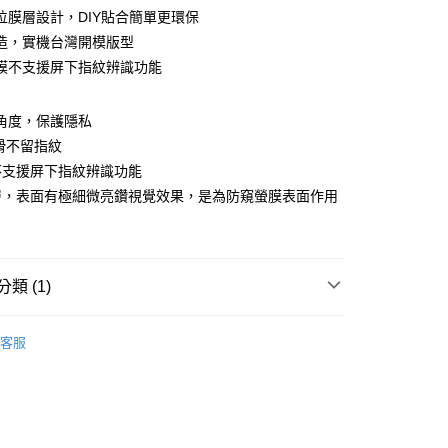
位膜層設計，DIY貼合簡單更環保
造，實機台灣開模版型
膜不支援屏下指紋辨識功能
付款
窺角度，保護隱私
0，滿NT$390(含以上)免運費
滑不留指紋
不支援屏下指紋辨識功能
付款
層，表面有極細微亮鑽視覺效果，是為防窺螢膜表面作用
0，滿NT$390(含以上)免運費
5，滿NT$390(含以上)免運費
類 (1)
ROIII-磨砂防窺螢膜PRO
HONOR 榮耀系列
客服