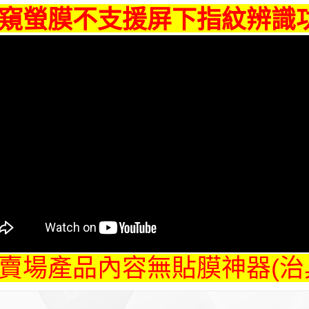
窺螢膜不支援屏下指紋辨識
賣場產品內容無貼膜神器(治