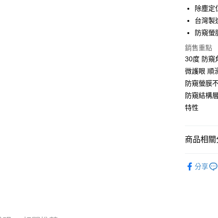
全盈+PAY
除塵定
台灣製
防窺螢
運送方式
銷售重點
全家取貨
30度 防
每筆NT$6
微護眼 順
防窺螢膜
7-11取貨
防窺結構
每筆NT$6
特性
宅配
每筆NT$5
商品相關分
🔖大螢膜P
分享