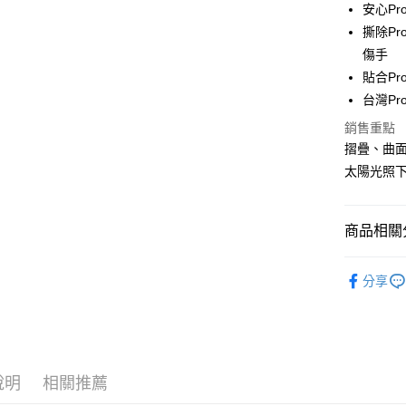
安心P
悠遊付
撕除P
全盈+PAY
傷手
貼合Pr
台灣P
運送方式
銷售重點
全家取貨
摺疊、曲面
每筆NT$6
太陽光照下
7-11取貨
每筆NT$6
商品相關分
宅配
🔖大螢膜P
每筆NT$5
分享
說明
相關推薦