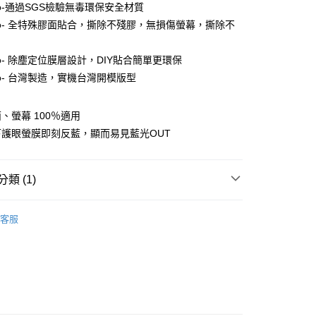
ro-通過SGS檢驗無毒環保安全材質
ro- 全特殊膠面貼合，撕除不殘膠，無損傷螢幕，撕除不
o- 除塵定位膜層設計，DIY貼合簡單更環保
ro- 台灣製造，實機台灣開模版型
付款
、螢幕 100％適用
0，滿NT$390(含以上)免運費
護眼螢膜即刻反藍，顯而易見藍光OUT
付款
0，滿NT$390(含以上)免運費
類 (1)
ROIII-護眼螢膜PRO
Samsung 三星系列
5，滿NT$390(含以上)免運費
客服