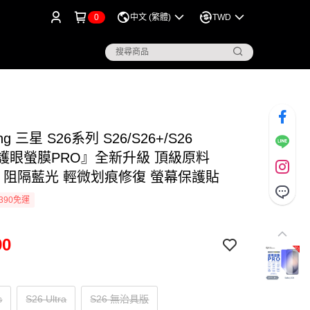
0
中文 (繁體)
TWD
ng 三星 S26系列 S26/S26+/S26
a『護眼螢膜PRO』全新升級 頂級原料
F 阻隔藍光 輕微划痕修復 螢幕保護貼
390免運
90
s
S26 Ultra
S26 無治具版