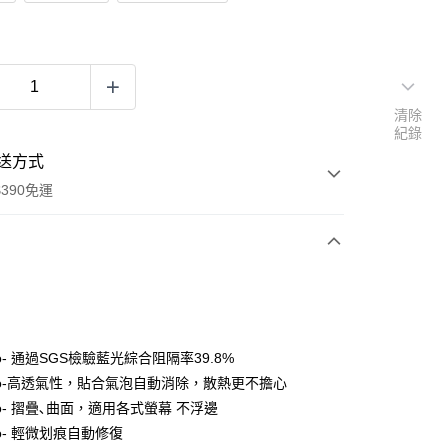
清除
紀錄
送方式
390免運
次付款
付款
o- 通過SGS檢驗藍光綜合阻隔率39.8%
ro-高透氣性，貼合氣泡自動消除，散熱更不擔心
o- 摺疊､曲面，適用各式螢幕 不浮邊
o- 輕微划痕自動修復