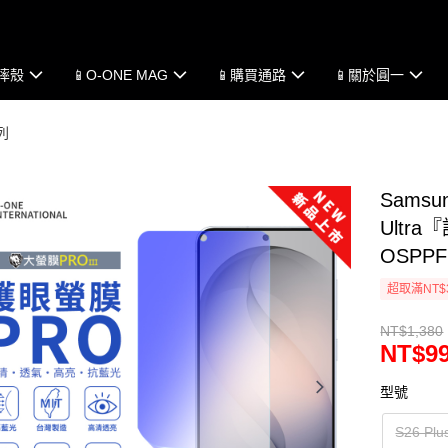
防摔殼
📱O-ONE MAG
📱購買通路
📱關於圓一
列
Samsu
Ultr
OSPP
超取滿NT$
NT$1,380
NT$9
型號
S26 Plu