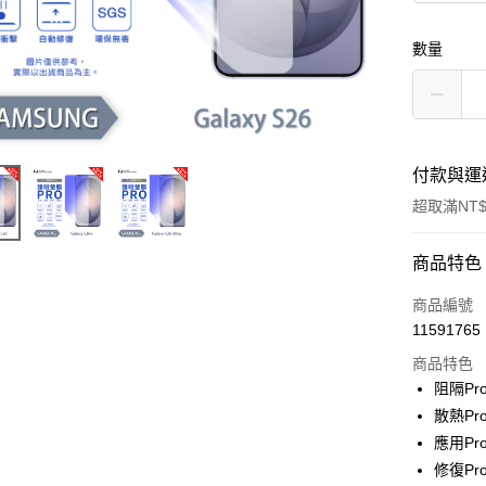
數量
付款與運
超取滿NT$
付款方式
商品特色
信用卡一
商品編號
11591765
超商取貨
商品特色
LINE Pay
阻隔Pr
散熱P
Apple Pay
應用Pr
街口支付
修復Pr