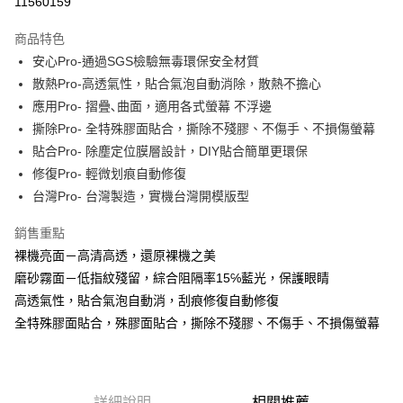
11560159
LINE Pay
商品特色
Apple Pay
安心Pro-通過SGS檢驗無毒環保安全材質
散熱Pro-高透氣性，貼合氣泡自動消除，散熱不擔心
街口支付
應用Pro- 摺疊､曲面，適用各式螢幕 不浮邊
悠遊付
撕除Pro- 全特殊膠面貼合，撕除不殘膠、不傷手、不損傷螢幕
貼合Pro- 除塵定位膜層設計，DIY貼合簡單更環保
全盈+PAY
修復Pro- 輕微划痕自動修復
台灣Pro- 台灣製造，實機台灣開模版型
運送方式
全家取貨付款
銷售重點
每筆NT$60，滿NT$390(含以上)免運費
裸機亮面－高清高透，還原裸機之美
磨砂霧面－低指紋殘留，綜合阻隔率15℅藍光，保護眼睛
7-11取貨付款
高透氣性，貼合氣泡自動消，刮痕修復自動修復
每筆NT$60，滿NT$390(含以上)免運費
全特殊膠面貼合，殊膠面貼合，撕除不殘膠、不傷手、不損傷螢幕
宅配
每筆NT$55，滿NT$390(含以上)免運費
詳細說明
相關推薦