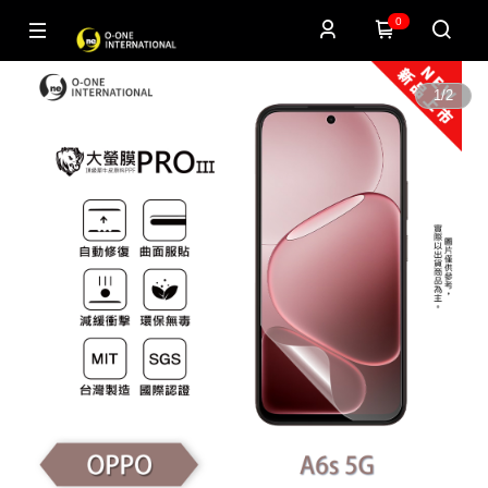
0
1
/
2