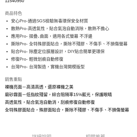
11540950
LINE Pay
商品特色
Apple Pay
安心Pro-通過SGS檢驗無毒環保安全材質
散熱Pro-高透氣性，貼合氣泡自動消除，散熱不擔心
街口支付
應用Pro- 摺疊､曲面，適用各式螢幕 不浮邊
悠遊付
撕除Pro- 全特殊膠面貼合，撕除不殘膠、不傷手、不損傷螢幕
貼合Pro- 除塵定位膜層設計，DIY貼合簡單更環保
全盈+PAY
修復Pro- 輕微划痕自動修復
台灣Pro- 台灣製造，實機台灣開模版型
運送方式
全家取貨付款
銷售重點
每筆NT$60，滿NT$390(含以上)免運費
裸機亮面－高清高透，還原裸機之美
磨砂霧面－低指紋殘留，綜合阻隔率15℅藍光，保護眼睛
7-11取貨付款
高透氣性，貼合氣泡自動消，刮痕修復自動修復
每筆NT$60，滿NT$390(含以上)免運費
全特殊膠面貼合，殊膠面貼合，撕除不殘膠、不傷手、不損傷螢幕
宅配
每筆NT$55，滿NT$390(含以上)免運費
詳細說明
相關推薦