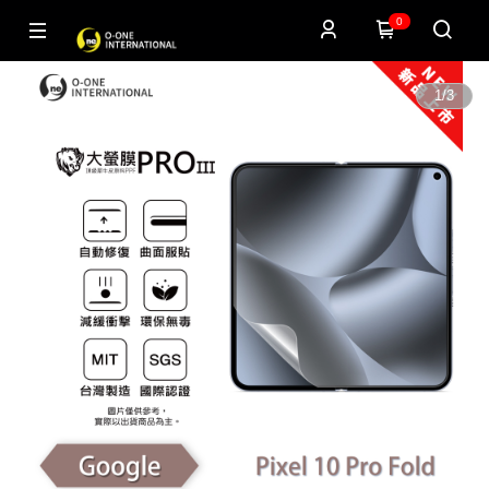
0
1
/
3