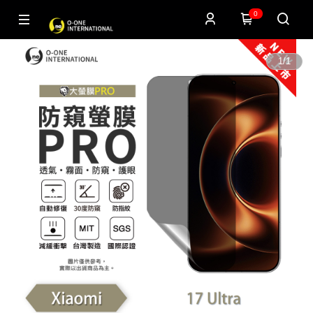
0
1
/
1