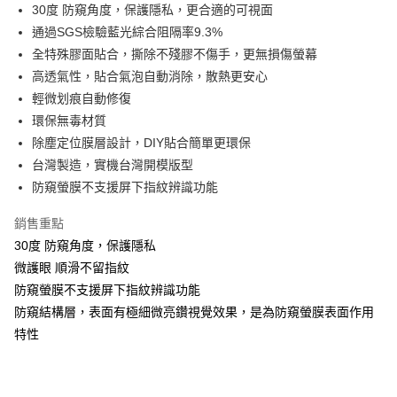
Apple Pay
30度 防窺角度，保護隱私，更合適的可視面
通過SGS檢驗藍光綜合阻隔率9.3%
街口支付
全特殊膠面貼合，撕除不殘膠不傷手，更無損傷螢幕
悠遊付
高透氣性，貼合氣泡自動消除，散熱更安心
輕微划痕自動修復
全盈+PAY
環保無毒材質
除塵定位膜層設計，DIY貼合簡單更環保
運送方式
台灣製造，實機台灣開模版型
全家取貨付款
防窺螢膜不支援屏下指紋辨識功能
每筆NT$60，滿NT$390(含以上)免運費
銷售重點
7-11取貨付款
30度 防窺角度，保護隱私
每筆NT$60，滿NT$390(含以上)免運費
微護眼 順滑不留指紋
宅配
防窺螢膜不支援屏下指紋辨識功能
防窺結構層，表面有極細微亮鑽視覺效果，是為防窺螢膜表面作用
每筆NT$55，滿NT$390(含以上)免運費
特性