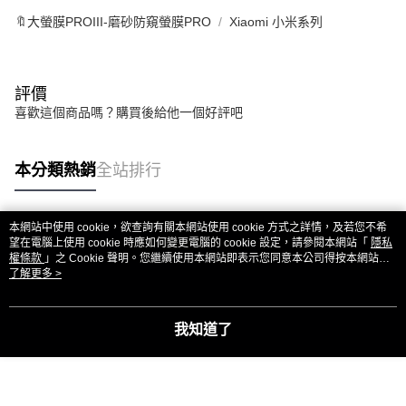
🔖大螢膜PROIII-磨砂防窺螢膜PRO
Xiaomi 小米系列
評價
喜歡這個商品嗎？購買後給他一個好評吧
本分類熱銷
全站排行
本網站中使用 cookie，欲查詢有關本網站使用 cookie 方式之詳情，及若您不希
熱門標籤
望在電腦上使用 cookie 時應如何變更電腦的 cookie 設定，請參閱本網站「
隱私
權條款
」之 Cookie 聲明。您繼續使用本網站即表示您同意本公司得按本網站使
用條款之 Cookie 聲明使用 cookie。
了解更多 >
我知道了