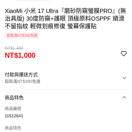
XiaoMi 小米 17 Ultra『磨砂防窺螢膜PRO』(無
治具版) 30度防窺+護眼 頂級原料OSPPF 順滑
不留指紋 輕微划痕修復 螢幕保護貼
超取滿NT$390免運
NT$1,480
NT$1,000
付款與運送方式
超取滿NT$390免運
付款方式
商品特色
信用卡一次付款
商品編號
超商取貨付款
11512641
LINE Pay
商品特色