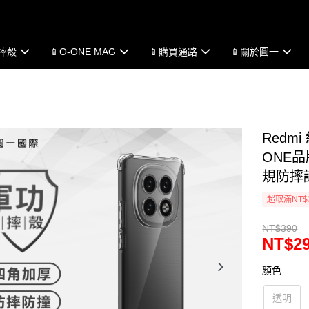
防摔殼
📱O-ONE MAG
📱購買通路
📱關於圓一
Redmi
ONE品
規防摔認
超取滿NT$
NT$390
NT$2
顏色
透明