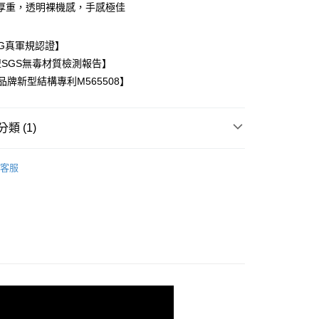
厚重，透明裸機感，手感極佳
10G真軍規認證】
SGS無毒材質檢測報告】
 品牌新型結構專利M565508】
付款
類 (1)
0，滿NT$390(含以上)免運費
付款
手機殼
Redmi 紅米系列
客服
0，滿NT$390(含以上)免運費
5，滿NT$390(含以上)免運費
查看運費