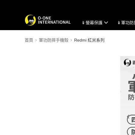
📱螢幕保護
📱軍功
首頁
軍功防摔手機殼
Redmi 紅米系列