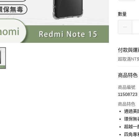
數量
付款與運
超取滿NT$
付款方式
商品特色
信用卡一
商品編號
11508723
超商取貨
商品特色
LINE Pay
通過美
環保無
Apple Pay
超越一
街口支付
四角專