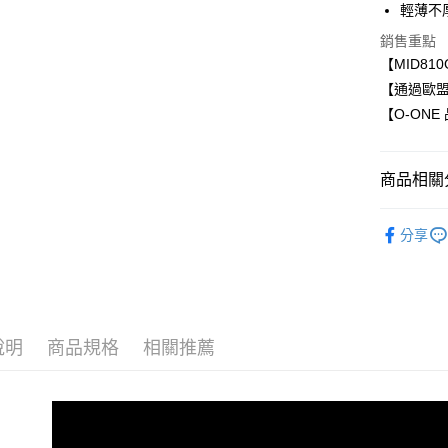
輕薄不
悠遊付
銷售重點
全盈+PAY
【MID8
【通過歐盟
【O-ONE
運送方式
全家取貨
商品相關分
每筆NT$6
7-11取貨
軍功防摔
分享
每筆NT$6
宅配
每筆NT$5
說明
商品規格
相關推薦
國際配送