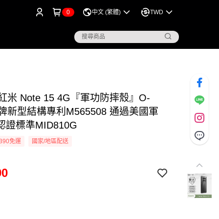
0
中文 (繁體)
TWD
 紅米 Note 15 4G『軍功防摔殼』O-
牌新型結構專利M565508 通過美國軍
證標準MID810G
390免運
國家/地區配送
90