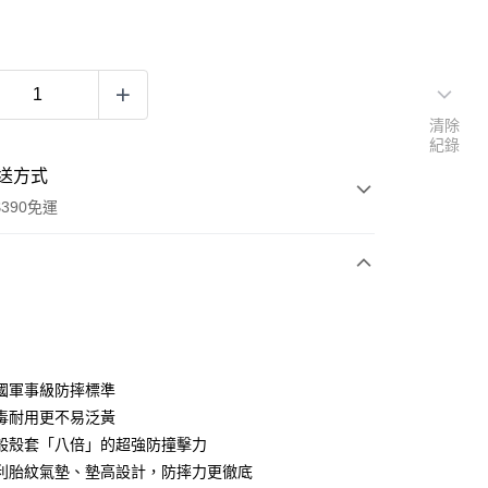
清除
紀錄
送方式
390免運
次付款
付款
國軍事級防摔標準
毒耐用更不易泛黃
般殼套「八倍」的超強防撞擊力
利胎紋氣墊、墊高設計，防摔力更徹底