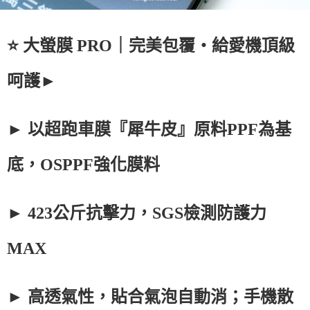
⭐ 大螢膜 PRO｜完美包覆・給愛機頂級
呵護►
► 以超跑車膜『犀牛皮』原料PPF為基
底，OSPPF強化膜料
► 423公斤抗擊力，SGS檢測防護力
MAX
► 高透氣性，貼合氣泡自動消；手機散