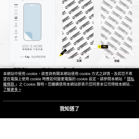
本網站中使用 cookie，欲查詢有關本網站使用 cookie 方式之詳情，及若您不希
望在電腦上使用 cookie 時應如何變更電腦的 cookie 設定，請參閱本網站「
隱私
權條款
」之 Cookie 聲明。您繼續使用本網站即表示您同意本公司得按本網站使
用條款之 Cookie 聲明使用 cookie。
了解更多 >
我知道了