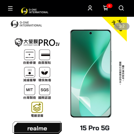
0
1
/
2