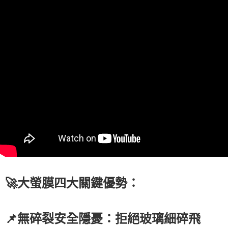
🚀大螢膜四大關鍵優勢：
📌無碎裂安全隱憂：拒絕玻璃細碎飛