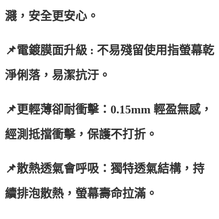
濺，安全更安心。
📌電鍍膜面升級 : 不易殘留使用指螢幕乾
淨俐落，易潔抗汙。
📌更輕薄卻耐衝擊：0.15mm 輕盈無感，
經測抵擋衝擊，保護不打折。
📌散熱透氣會呼吸：獨特透氣結構，持
續排泡散熱，螢幕壽命拉滿。