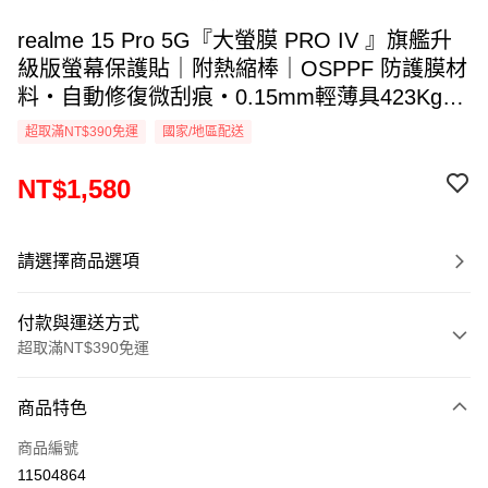
realme 15 Pro 5G『大螢膜 PRO IV 』旗艦升
級版螢幕保護貼｜附熱縮棒｜OSPPF 防護膜材
料・自動修復微刮痕・0.15mm輕薄具423Kg抗
擊力・透氣散熱｜全新膜面鍍層裸機觸感. DIY
超取滿NT$390免運
國家/地區配送
貼合專利 ｜MIT台灣製造
NT$1,580
請選擇商品選項
付款與運送方式
超取滿NT$390免運
付款方式
商品特色
信用卡一次付款
商品編號
超商取貨付款
11504864