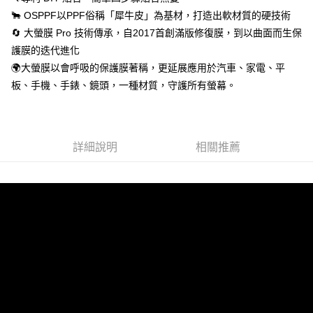
🐂 OSPPF以PPF俗稱「犀牛皮」為基材，打造出軟材質的硬技術
🔄 大螢膜 Pro 技術傳承，自2017首創滿版修復膜，到以曲面而生保
護膜的迭代進化
🌍大螢膜以會呼吸的保護膜著稱，更延展應用於汽車、家電、平
板、手機、手錶、鏡頭，一種材質，守護所有螢幕。
詳細說明
相關推薦