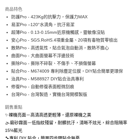
運送方式
商品特色
防護Pro - 423Kg的抗擊力，保護力MAX
全家取貨付款
易潔Pro –120°水滴角，抗汙易潔
每筆NT$60，滿NT$390(含以上)免運費
超薄Pro - 0.13-0.15mm近原機觸感，靈敏像沒貼
7-11取貨付款
安心Pro - SGS.RoHS.4項重金屬、20項有毒物質零檢出
每筆NT$60，滿NT$390(含以上)免運費
散熱Pro - 高透氣性，貼合氣泡自動消，散熱不擔心
曲面Pro - 大曲面螢幕不浮邊技術
宅配
撕除Pro - 撕除不碎裂、不傷手、不損傷螢幕
每筆NT$55，滿NT$390(含以上)免運費
貼合Pro - M674009 專利除塵定位膜，DIY貼合簡單更環保
國際配送
查看運費
治具Pro - M588927 DIY貼合治具專利
修復Pro - 自動修復表面輕微刮痕
台灣Pro - 台灣製造，實機台灣開模製版
銷售重點
✨裸機亮面－高清高透更輕薄，還原裸機之美
🌫磨砂霧面－低指紋殘留，耐髒抗汙，清晰不炫光，綜合阻隔率
15℅藍光
🔧專利 DIY 貼合，簡單四步驟貼合無憂