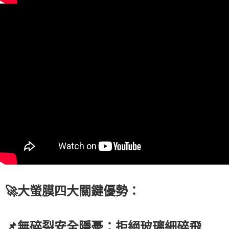
🚀大螢膜四大關鍵優勢：
📌無碎裂安全隱憂：拒絕玻璃細碎飛