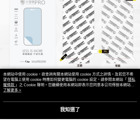
本網站中使用 cookie，欲查詢有關本網站使用 cookie 方式之詳情，及若您不希
望在電腦上使用 cookie 時應如何變更電腦的 cookie 設定，請參閱本網站「
隱私
權條款
」之 Cookie 聲明。您繼續使用本網站即表示您同意本公司得按本網站使
用條款之 Cookie 聲明使用 cookie。
了解更多 >
我知道了