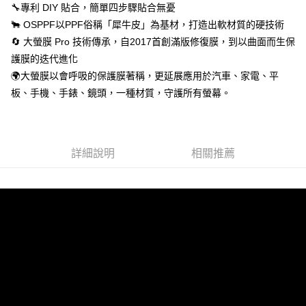
🔧專利 DIY 貼合，簡單四步驟貼合無憂
🐂 OSPPF以PPF俗稱「犀牛皮」為基材，打造出軟材質的硬技術
🔄 大螢膜 Pro 技術傳承，自2017首創滿版修復膜，到以曲面而生保
護膜的迭代進化
🌍大螢膜以會呼吸的保護膜著稱，更延展應用於汽車、家電、平
板、手機、手錶、鏡頭，一種材質，守護所有螢幕。
詳細說明
相關推薦