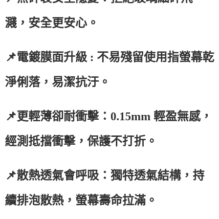
濺，安全更安心。
📌電鍍膜面升級 : 不易殘留使用指螢幕乾
淨俐落，易潔抗汙。
📌更輕薄卻耐衝擊：0.15mm 輕盈無感，
經測抵擋衝擊，保護不打折。
📌散熱透氣會呼吸：獨特透氣結構，持
續排泡散熱，螢幕壽命拉滿。