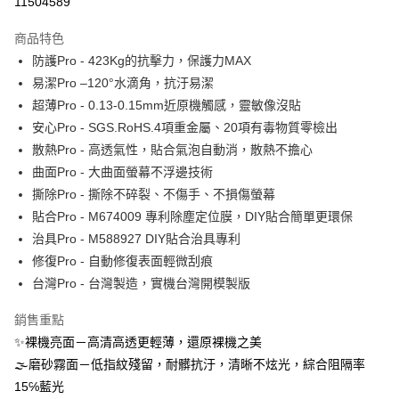
11504589
運送方式
商品特色
防護Pro - 423Kg的抗擊力，保護力MAX
全家取貨付款
易潔Pro –120°水滴角，抗汙易潔
每筆NT$60，滿NT$390(含以上)免運費
超薄Pro - 0.13-0.15mm近原機觸感，靈敏像沒貼
7-11取貨付款
安心Pro - SGS.RoHS.4項重金屬、20項有毒物質零檢出
每筆NT$60，滿NT$390(含以上)免運費
散熱Pro - 高透氣性，貼合氣泡自動消，散熱不擔心
曲面Pro - 大曲面螢幕不浮邊技術
宅配
撕除Pro - 撕除不碎裂、不傷手、不損傷螢幕
每筆NT$55，滿NT$390(含以上)免運費
貼合Pro - M674009 專利除塵定位膜，DIY貼合簡單更環保
國際配送
查看運費
治具Pro - M588927 DIY貼合治具專利
修復Pro - 自動修復表面輕微刮痕
台灣Pro - 台灣製造，實機台灣開模製版
銷售重點
✨裸機亮面－高清高透更輕薄，還原裸機之美
🌫磨砂霧面－低指紋殘留，耐髒抗汙，清晰不炫光，綜合阻隔率
15℅藍光