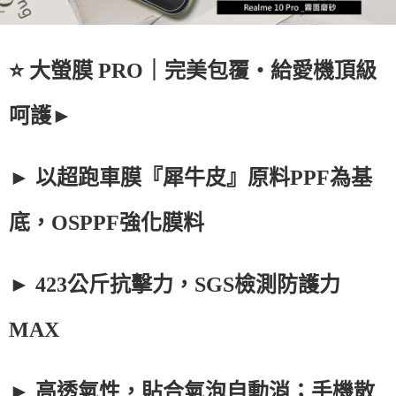
⭐ 大螢膜 PRO｜完美包覆・給愛機頂級
呵護►
► 以超跑車膜『犀牛皮』原料PPF為基
底，OSPPF強化膜料
► 423公斤抗擊力，SGS檢測防護力
MAX
► 高透氣性，貼合氣泡自動消；手機散