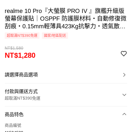
realme 10 Pro『大螢膜 PRO IV 』旗艦升級版
螢幕保護貼｜OSPPF 防護膜材料・自動修復微
刮痕・0.15mm輕薄具423Kg抗擊力・透氣散熱
｜全新膜面鍍層裸機觸感. DIY貼合專利 ｜MIT
超取滿NT$390免運
國家/地區配送
台灣製造
NT$1,580
NT$1,280
請選擇商品選項
付款與運送方式
超取滿NT$390免運
付款方式
商品特色
信用卡一次付款
商品編號
超商取貨付款