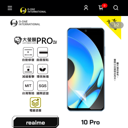
0
1
/
2