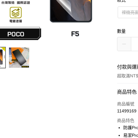
款式
裸機亮
數量
付款與運
超取滿NT$
付款方式
商品特色
信用卡一
商品編號
11499169
超商取貨
商品特色
防護Pr
運送方式
易潔Pr