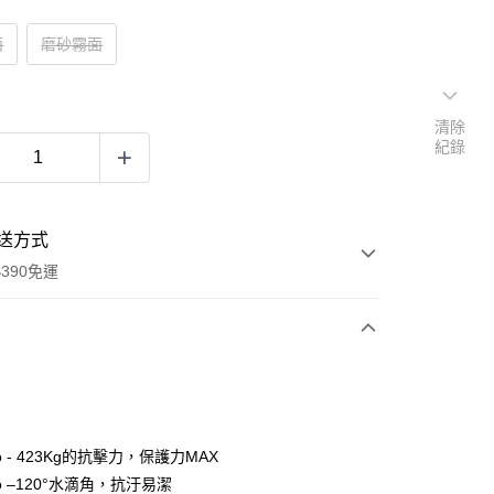
面
磨砂霧面
清除
紀錄
送方式
390免運
次付款
付款
o - 423Kg的抗擊力，保護力MAX
o –120°水滴角，抗汙易潔