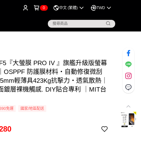
0
中文 (繁體)
TWD
 F5『大螢膜 PRO IV 』旗艦升級版螢幕
｜OSPPF 防護膜材料・自動修復微刮
15mm輕薄具423Kg抗擊力・透氣散熱｜
鍍層裸機觸感. DIY貼合專利 ｜MIT台
390免運
國家/地區配送
280