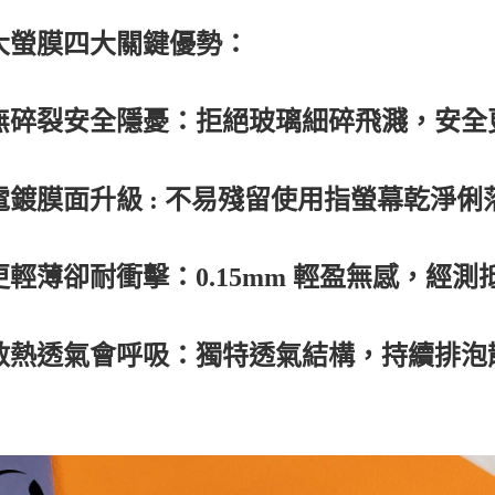
大螢膜四大關鍵優勢：
無碎裂安全隱憂：拒絕玻璃細碎飛濺，安全
電鍍膜面升級 : 不易殘留使用指螢幕乾淨
更輕薄卻耐衝擊：0.15mm 輕盈無感，經
散熱透氣會呼吸：獨特透氣結構，持續排