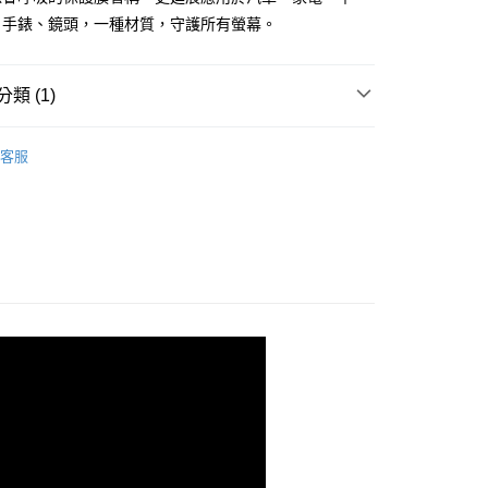
、手錶、鏡頭，一種材質，守護所有螢幕。
類 (1)
PROIV-螢幕保護膜
POCO 朋克 系列
客服