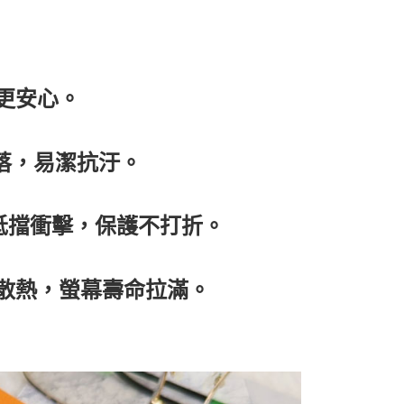
更安心。
俐落，易潔抗汙。
測抵擋衝擊，保護不打折。
泡散熱，螢幕壽命拉滿。