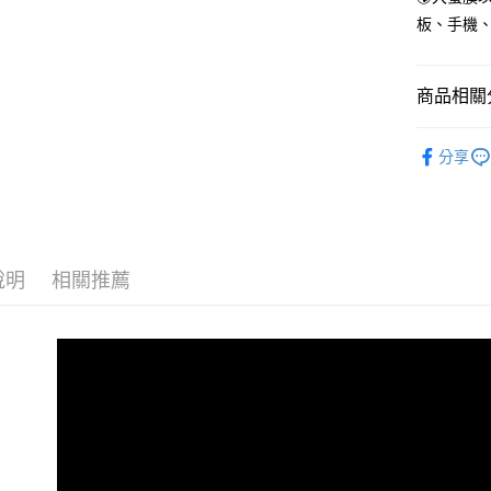
板、手機
商品相關分
🏷️大螢膜
分享
說明
相關推薦