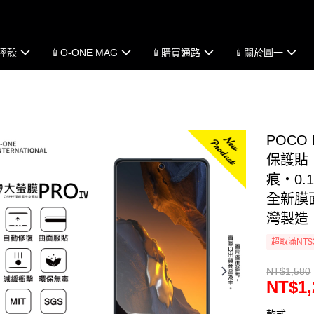
防摔殼
📱O-ONE MAG
📱購買通路
📱關於圓一
POCO
保護貼
痕・0.
全新膜面
灣製造
超取滿NT$
NT$1,580
NT$1,