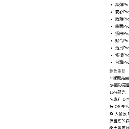
超薄Pr
全家取貨
安心Pr
每筆NT$6
散熱P
7-11取貨
曲面Pr
每筆NT$6
撕除Pr
貼合Pr
宅配
治具Pro
每筆NT$5
修復Pr
台灣Pr
國際配送
銷售重點
✨裸機亮
🌫磨砂
15℅藍光
🔧專利 
🐂 OS
🔄 大螢
保護膜的
🌍大螢