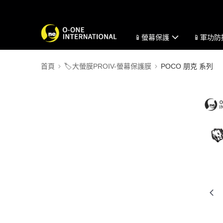
📱螢幕保護
📱軍功
首頁
🏷️大螢膜PROIV-螢幕保護膜
POCO 朋克 系列