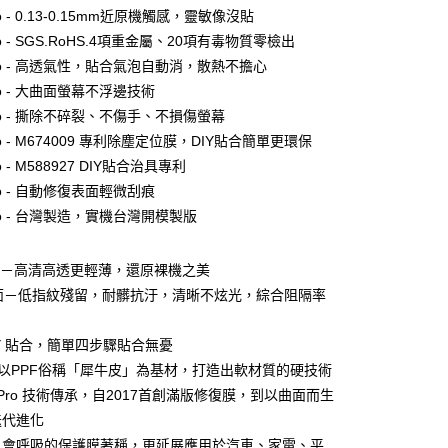
o - 0.13-0.15mm近原機觸感，靈敏像沒貼
付款
o - SGS.RoHS.4項重金屬、20項有毒物質零檢出
0，滿NT$390(含以上)免運費
ro - 高透氣性，貼合氣泡自動消，散熱不擔心
付款
o - 大曲面螢幕不浮邊技術
0，滿NT$390(含以上)免運費
o - 撕除不碎裂、不傷手、不損傷螢幕
o - M674009 專利除塵定位膜，DIY貼合簡單更環保
 - M588927 DIY貼合治具專利
5，滿NT$390(含以上)免運費
o - 自動修復表面輕微刮痕
o - 台灣製造，實機台灣開模製版
查看運費
面－高清高透更輕薄，還原裸機之美
霧面－低指紋殘留，耐髒抗汙，清晰不炫光，綜合阻隔率
DIY 貼合，簡單四步驟貼合無憂
PPF以PPF俗稱「犀牛皮」為基材，打造出軟材質的硬技術
膜 Pro 技術傳承，自2017首創滿版修復膜，到以曲面而生
迭代進化
膜以會呼吸的保護膜著稱，更延展應用於汽車、家電、平