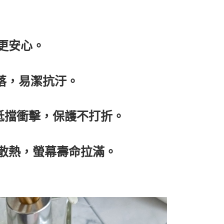
更安心。
俐落，易潔抗汙。
測抵擋衝擊，保護不打折。
泡散熱，螢幕壽命拉滿。