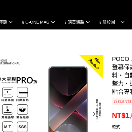
防摔殼
📱O-ONE MAG
📱購買通路
📱關於圓一
POCO
螢幕保
料・自動
擊力・
貼合專
超取滿NT$
NT$1,
款式