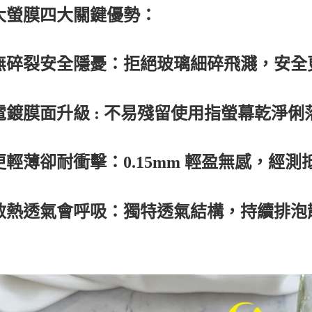
大螢膜四大關鍵優勢：
無碎裂安全隱憂：拒絕玻璃細碎飛濺，安全
電鍍膜面升級 : 不易殘留使用指螢幕乾淨
更輕薄卻耐衝擊：0.15mm 輕盈無感，經
散熱透氣會呼吸：獨特透氣結構，持續排