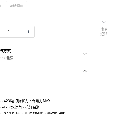
面
磨砂霧面
清除
紀錄
送方式
390免運
次付款
付款
o - 423Kg的抗擊力，保護力MAX
o –120°水滴角，抗汙易潔
o - 0.13-0.15mm近原機觸感，靈敏像沒貼