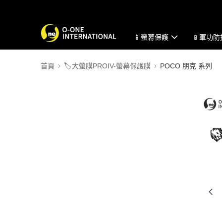
📱螢幕保護
📱軍功
首頁
🏷️大螢膜PROIV-螢幕保護膜
POCO 朋克 系列