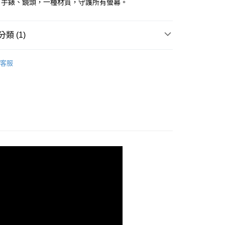
、手錶、鏡頭，一種材質，守護所有螢幕。
類 (1)
PROIV-螢幕保護膜
POCO 朋克 系列
客服