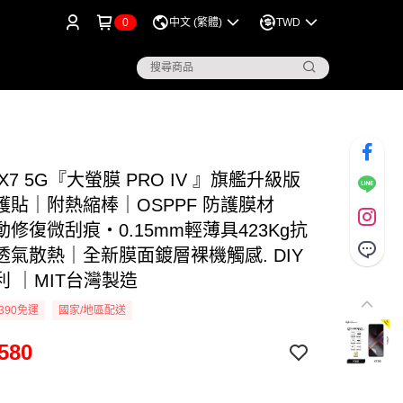
0
中文 (繁體)
TWD
 X7 5G『大螢膜 PRO IV 』旗艦升級版
護貼｜附熱縮棒｜OSPPF 防護膜材
修復微刮痕・0.15mm輕薄具423Kg抗
透氣散熱｜全新膜面鍍層裸機觸感. DIY
利 ｜MIT台灣製造
390免運
國家/地區配送
580