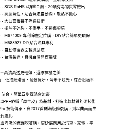
付款
o - SGS.RoHS.4項重金屬、20項有毒物質零檢出
0，滿NT$390(含以上)免運費
ro - 高透氣性，貼合氣泡自動消，散熱不擔心
付款
o - 大曲面螢幕不浮邊技術
0，滿NT$390(含以上)免運費
o - 撕除不碎裂、不傷手、不損傷螢幕
o - M674009 專利除塵定位膜，DIY貼合簡單更環保
 - M588927 DIY貼合治具專利
5，滿NT$390(含以上)免運費
o - 自動修復表面輕微刮痕
o - 台灣製造，實機台灣開模製版
查看運費
面－高清高透更輕薄，還原裸機之美
霧面－低指紋殘留，耐髒抗汙，清晰不炫光，綜合阻隔率
DIY 貼合，簡單四步驟貼合無憂
PPF以PPF俗稱「犀牛皮」為基材，打造出軟材質的硬技術
膜 Pro 技術傳承，自2017首創滿版修復膜，到以曲面而生
迭代進化
膜以會呼吸的保護膜著稱，更延展應用於汽車、家電、平