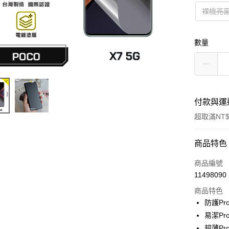
裸機亮
數量
付款與運
超取滿NT$
付款方式
商品特色
信用卡一
商品編號
11498090
超商取貨
商品特色
防護Pr
運送方式
易潔Pr
超薄Pr