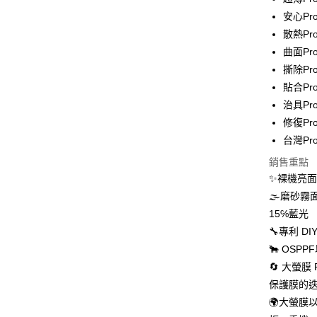
全家取貨
安心Pr
每筆NT$6
散熱P
7-11取貨
曲面Pr
每筆NT$6
撕除Pr
貼合Pr
宅配
治具Pro
每筆NT$5
修復Pr
台灣Pr
國際配送
銷售重點
✨裸機亮
🌫磨砂
15℅藍光
🔧專利 
🐂 OS
🔄 大螢
保護膜的
🌍大螢