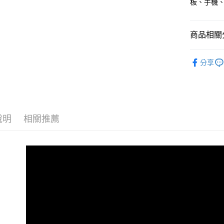
板、手機
商品相關分
🏷️大螢膜
分享
說明
相關推薦