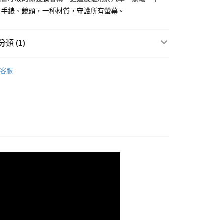
、手錶、鏡頭，一種材質，守護所有螢幕。
類 (1)
PROIV-螢幕保護膜
POCO 朋克 系列
客服