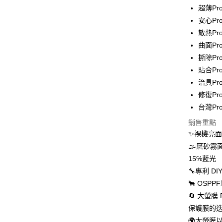
超薄Pr
全家取貨
安心Pr
每筆NT$6
散熱P
7-11取貨
曲面Pr
每筆NT$6
撕除Pr
貼合Pr
宅配
治具Pro
每筆NT$5
修復Pr
台灣Pr
國際配送
銷售重點
✨裸機亮
🌫磨砂
15℅藍光
🔧專利 
🐂 OS
🔄 大螢
保護膜的
🌍大螢