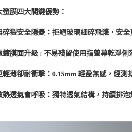
大螢膜四大關鍵優勢：
無碎裂安全隱憂：拒絕玻璃細碎飛濺，安全
電鍍膜面升級 : 不易殘留使用指螢幕乾淨
更輕薄卻耐衝擊：0.15mm 輕盈無感，經
散熱透氣會呼吸：獨特透氣結構，持續排