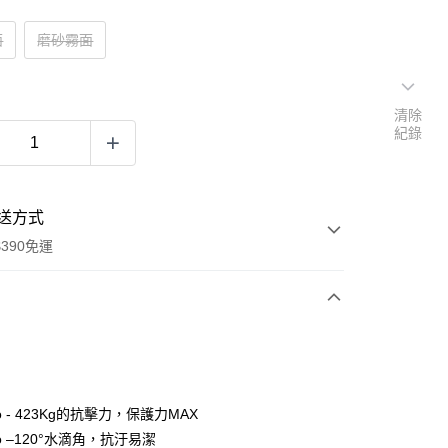
面
磨砂霧面
清除
紀錄
送方式
390免運
次付款
付款
o - 423Kg的抗擊力，保護力MAX
o –120°水滴角，抗汙易潔