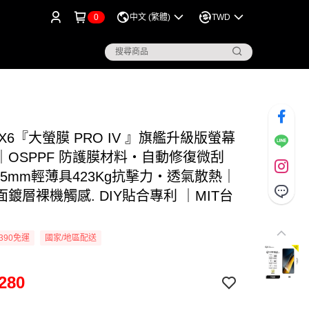
0
中文 (繁體)
TWD
 X6『大螢膜 PRO IV 』旗艦升級版螢幕
｜OSPPF 防護膜材料・自動修復微刮
15mm輕薄具423Kg抗擊力・透氣散熱｜
鍍層裸機觸感. DIY貼合專利 ｜MIT台
390免運
國家/地區配送
280