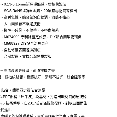
o - 0.13-0.15mm近原機觸感，靈敏像沒貼
付款
o - SGS.RoHS.4項重金屬、20項有毒物質零檢出
0，滿NT$390(含以上)免運費
ro - 高透氣性，貼合氣泡自動消，散熱不擔心
付款
o - 大曲面螢幕不浮邊技術
0，滿NT$390(含以上)免運費
o - 撕除不碎裂、不傷手、不損傷螢幕
o - M674009 專利除塵定位膜，DIY貼合簡單更環保
 - M588927 DIY貼合治具專利
5，滿NT$390(含以上)免運費
o - 自動修復表面輕微刮痕
o - 台灣製造，實機台灣開模製版
查看運費
面－高清高透更輕薄，還原裸機之美
霧面－低指紋殘留，耐髒抗汙，清晰不炫光，綜合阻隔率
DIY 貼合，簡單四步驟貼合無憂
PPF以PPF俗稱「犀牛皮」為基材，打造出軟材質的硬技術
膜 Pro 技術傳承，自2017首創滿版修復膜，到以曲面而生
迭代進化
膜以會呼吸的保護膜著稱，更延展應用於汽車、家電、平