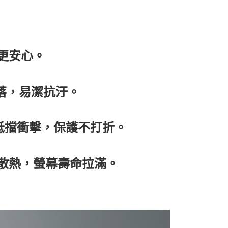
更安心。
俐落，易潔抗汙。
測抵擋衝擊，保護不打折。
泡散熱，螢幕壽命拉滿。