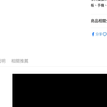
板、手機
商品相關分
🏷️大螢膜
分享
說明
相關推薦