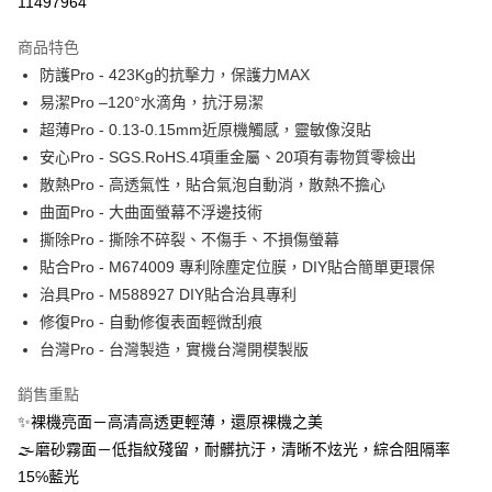
11497964
運送方式
商品特色
防護Pro - 423Kg的抗擊力，保護力MAX
全家取貨付款
易潔Pro –120°水滴角，抗汙易潔
每筆NT$60，滿NT$390(含以上)免運費
超薄Pro - 0.13-0.15mm近原機觸感，靈敏像沒貼
7-11取貨付款
安心Pro - SGS.RoHS.4項重金屬、20項有毒物質零檢出
每筆NT$60，滿NT$390(含以上)免運費
散熱Pro - 高透氣性，貼合氣泡自動消，散熱不擔心
曲面Pro - 大曲面螢幕不浮邊技術
宅配
撕除Pro - 撕除不碎裂、不傷手、不損傷螢幕
每筆NT$55，滿NT$390(含以上)免運費
貼合Pro - M674009 專利除塵定位膜，DIY貼合簡單更環保
國際配送
查看運費
治具Pro - M588927 DIY貼合治具專利
修復Pro - 自動修復表面輕微刮痕
台灣Pro - 台灣製造，實機台灣開模製版
銷售重點
✨裸機亮面－高清高透更輕薄，還原裸機之美
🌫磨砂霧面－低指紋殘留，耐髒抗汙，清晰不炫光，綜合阻隔率
15℅藍光