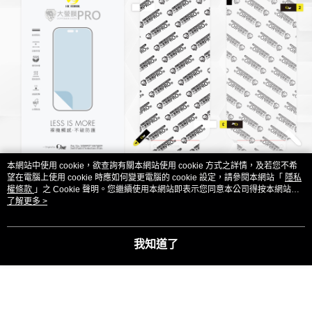
本網站中使用 cookie，欲查詢有關本網站使用 cookie 方式之詳情，及若您不希
望在電腦上使用 cookie 時應如何變更電腦的 cookie 設定，請參閱本網站「
隱私
權條款
」之 Cookie 聲明。您繼續使用本網站即表示您同意本公司得按本網站使
用條款之 Cookie 聲明使用 cookie。
了解更多 >
我知道了