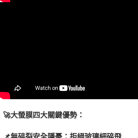
🚀大螢膜四大關鍵優勢：
📌無碎裂安全隱憂：拒絕玻璃細碎飛