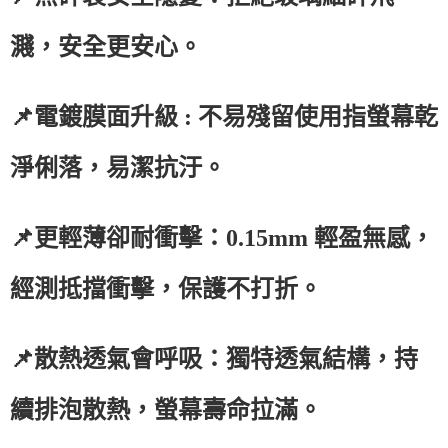
濺，安全更安心。
📌電鍍膜面升級 : 不易殘留使用指螢幕乾
淨俐落，易潔抗汙。
📌更輕薄卻耐衝擊：0.15mm 輕盈無感，
經測抵擋衝擊，保護不打折。
📌散熱透氣會呼吸：獨特透氣結構，持
續排泡散熱，螢幕壽命拉滿。