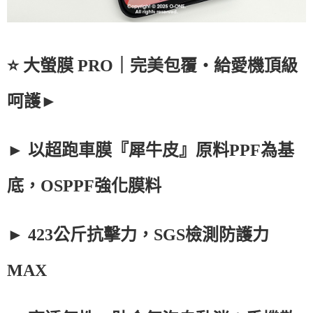
⭐ 大螢膜 PRO｜完美包覆・給愛機頂級
呵護►
► 以超跑車膜『犀牛皮』原料PPF為基
底，OSPPF強化膜料
► 423公斤抗擊力，SGS檢測防護力
MAX