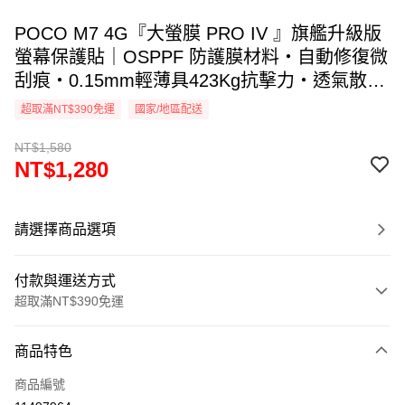
POCO M7 4G『大螢膜 PRO IV 』旗艦升級版
螢幕保護貼｜OSPPF 防護膜材料・自動修復微
刮痕・0.15mm輕薄具423Kg抗擊力・透氣散熱
｜全新膜面鍍層裸機觸感. DIY貼合專利 ｜MIT
超取滿NT$390免運
國家/地區配送
台灣製造
NT$1,580
NT$1,280
請選擇商品選項
付款與運送方式
超取滿NT$390免運
付款方式
商品特色
信用卡一次付款
商品編號
超商取貨付款