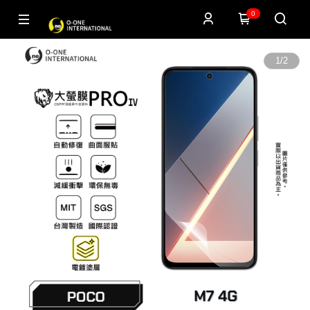
0
1
/
2