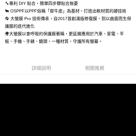
🔧專利 DIY 貼合，簡單四步驟貼合無憂
🐂 OSPPF以PPF俗稱「犀牛皮」為基材，打造出軟材質的硬技術
🔄 大螢膜 Pro 技術傳承，自2017首創滿版修復膜，到以曲面而生保
護膜的迭代進化
🌍大螢膜以會呼吸的保護膜著稱，更延展應用於汽車、家電、平
板、手機、手錶、鏡頭，一種材質，守護所有螢幕。
詳細說明
相關推薦