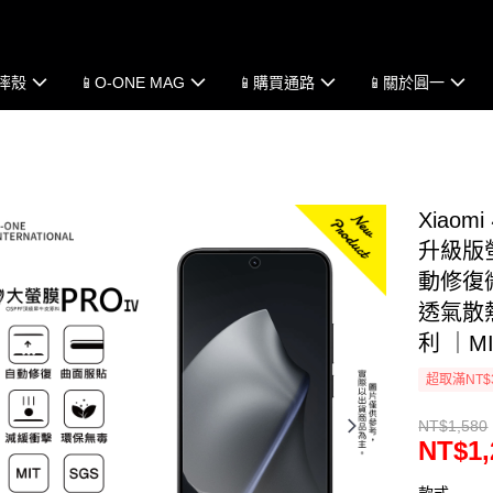
防摔殼
📱O-ONE MAG
📱購買通路
📱關於圓一
Xiaom
升級版
動修復微
透氣散
利 ｜M
超取滿NT$
NT$1,580
NT$1,