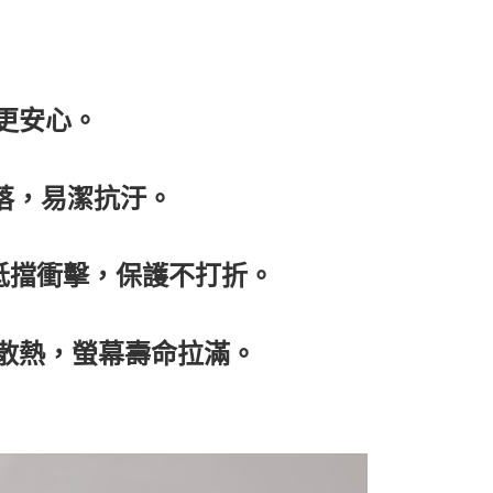
更安心。
俐落，易潔抗汙。
測抵擋衝擊，保護不打折。
泡散熱，螢幕壽命拉滿。