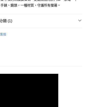
、手錶、鏡頭，一種材質，守護所有螢幕。
類 (1)
PROIV-螢幕保護膜
Xiaomi 小米 系列
客服