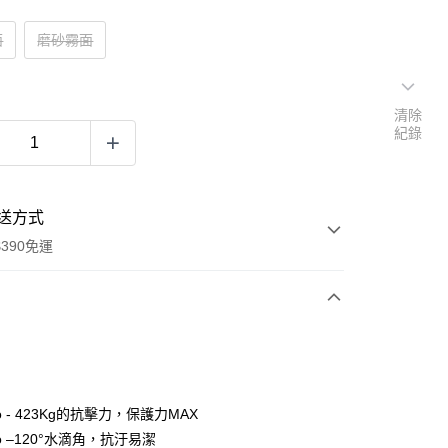
面
磨砂霧面
清除
紀錄
送方式
390免運
次付款
付款
o - 423Kg的抗擊力，保護力MAX
o –120°水滴角，抗汙易潔