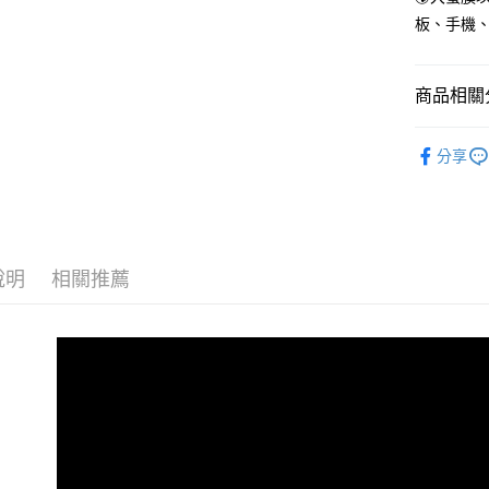
板、手機
商品相關分
🏷️大螢膜
分享
說明
相關推薦