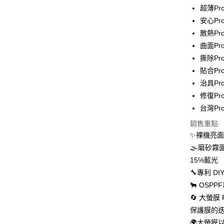
超薄Pr
全家取貨
安心Pr
每筆NT$6
散熱P
7-11取貨
曲面Pr
每筆NT$6
撕除Pr
貼合Pr
宅配
治具Pro
每筆NT$5
修復Pr
台灣Pr
國際配送
銷售重點
✨裸機亮
🌫磨砂
15℅藍光
🔧專利 
🐂 OS
🔄 大螢
保護膜的
🌍大螢