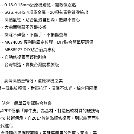
o - 0.13-0.15mm近原機觸感，靈敏像沒貼
付款
o - SGS.RoHS.4項重金屬、20項有毒物質零檢出
0，滿NT$390(含以上)免運費
ro - 高透氣性，貼合氣泡自動消，散熱不擔心
付款
o - 大曲面螢幕不浮邊技術
0，滿NT$390(含以上)免運費
o - 撕除不碎裂、不傷手、不損傷螢幕
o - M674009 專利除塵定位膜，DIY貼合簡單更環保
 - M588927 DIY貼合治具專利
5，滿NT$390(含以上)免運費
o - 自動修復表面輕微刮痕
o - 台灣製造，實機台灣開模製版
查看運費
面－高清高透更輕薄，還原裸機之美
霧面－低指紋殘留，耐髒抗汙，清晰不炫光，綜合阻隔率
DIY 貼合，簡單四步驟貼合無憂
PPF以PPF俗稱「犀牛皮」為基材，打造出軟材質的硬技術
膜 Pro 技術傳承，自2017首創滿版修復膜，到以曲面而生
迭代進化
膜以會呼吸的保護膜著稱，更延展應用於汽車、家電、平