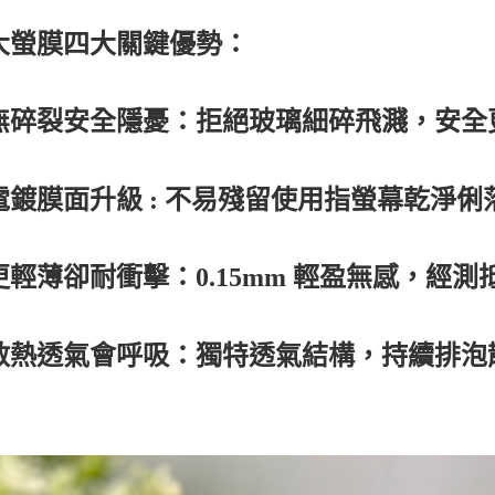
大螢膜四大關鍵優勢：
無碎裂安全隱憂：拒絕玻璃細碎飛濺，安全
電鍍膜面升級 : 不易殘留使用指螢幕乾淨
更輕薄卻耐衝擊：0.15mm 輕盈無感，經
散熱透氣會呼吸：獨特透氣結構，持續排