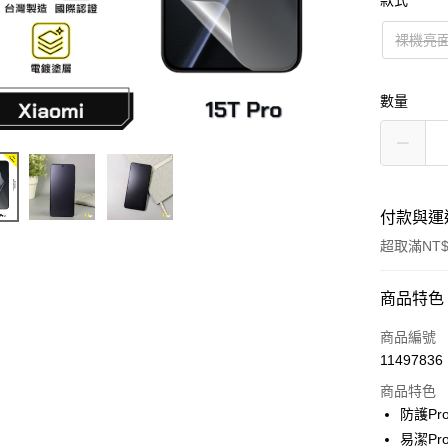
款式
裸機亮
數量
付款與運
超取滿NT$
付款方式
商品特色
信用卡一
商品編號
11497836
超商取貨
商品特色
防護Pr
運送方式
易潔Pr