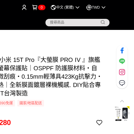
0
中文 (繁體)
TWD
i 小米 15T Pro『大螢膜 PRO IV 』旗艦
螢幕保護貼｜OSPPF 防護膜材料・自
刮痕・0.15mm輕薄具423Kg抗擊力・
熱｜全新膜面鍍層裸機觸感. DIY貼合專
IT台灣製造
390免運
國家/地區配送
280