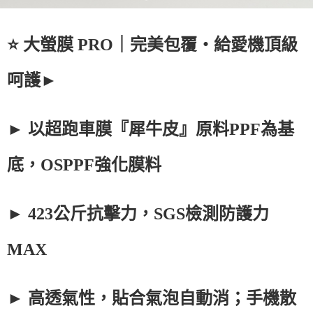
⭐ 大螢膜 PRO｜完美包覆・給愛機頂級
呵護►
► 以超跑車膜『犀牛皮』原料PPF為基
底，OSPPF強化膜料
► 423公斤抗擊力，SGS檢測防護力
MAX
► 高透氣性，貼合氣泡自動消；手機散