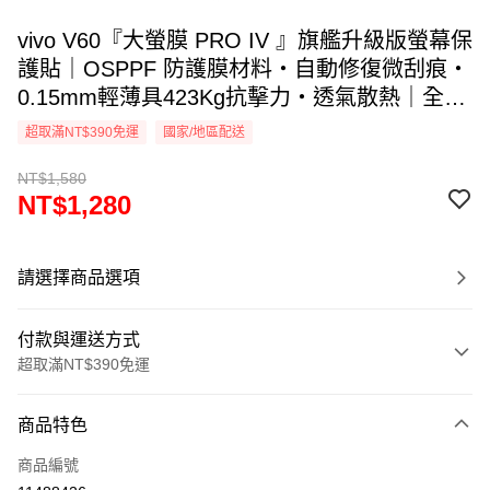
vivo V60『大螢膜 PRO IV 』旗艦升級版螢幕保
護貼｜OSPPF 防護膜材料・自動修復微刮痕・
0.15mm輕薄具423Kg抗擊力・透氣散熱｜全新
膜面鍍層裸機觸感. DIY貼合專利 ｜MIT台灣製
超取滿NT$390免運
國家/地區配送
造
NT$1,580
NT$1,280
請選擇商品選項
付款與運送方式
超取滿NT$390免運
付款方式
商品特色
信用卡一次付款
商品編號
超商取貨付款