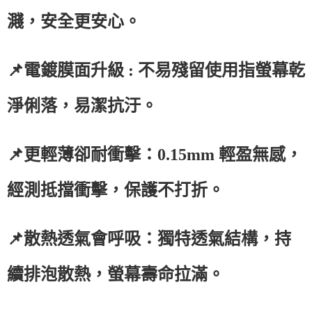
濺，安全更安心。
📌電鍍膜面升級 : 不易殘留使用指螢幕乾
淨俐落，易潔抗汙。
📌更輕薄卻耐衝擊：0.15mm 輕盈無感，
經測抵擋衝擊，保護不打折。
📌散熱透氣會呼吸：獨特透氣結構，持
續排泡散熱，螢幕壽命拉滿。