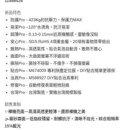
11488426
運送方式
商品特色
防護Pro - 423Kg的抗擊力，保護力MAX
全家取貨付款
易潔Pro –120°水滴角，抗汙易潔
每筆NT$60，滿NT$390(含以上)免運費
超薄Pro - 0.13-0.15mm近原機觸感，靈敏像沒貼
7-11取貨付款
安心Pro - SGS.RoHS.4項重金屬、20項有毒物質零檢出
每筆NT$60，滿NT$390(含以上)免運費
散熱Pro - 高透氣性，貼合氣泡自動消，散熱不擔心
曲面Pro - 大曲面螢幕不浮邊技術
宅配
撕除Pro - 撕除不碎裂、不傷手、不損傷螢幕
每筆NT$55，滿NT$390(含以上)免運費
貼合Pro - M674009 專利除塵定位膜，DIY貼合簡單更環保
國際配送
查看運費
治具Pro - M588927 DIY貼合治具專利
修復Pro - 自動修復表面輕微刮痕
台灣Pro - 台灣製造，實機台灣開模製版
銷售重點
✨裸機亮面－高清高透更輕薄，還原裸機之美
🌫磨砂霧面－低指紋殘留，耐髒抗汙，清晰不炫光，綜合阻隔率
15℅藍光