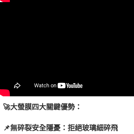
🚀大螢膜四大關鍵優勢：
📌無碎裂安全隱憂：拒絕玻璃細碎飛