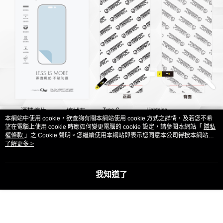
本網站中使用 cookie，欲查詢有關本網站使用 cookie 方式之詳情，及若您不希
望在電腦上使用 cookie 時應如何變更電腦的 cookie 設定，請參閱本網站「
隱私
權條款
」之 Cookie 聲明。您繼續使用本網站即表示您同意本公司得按本網站使
用條款之 Cookie 聲明使用 cookie。
了解更多 >
我知道了