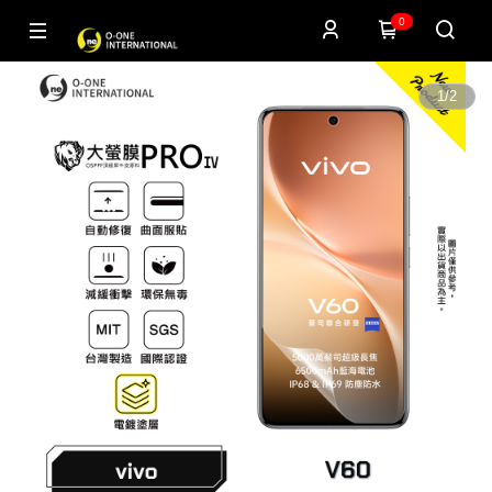
0
1
/
2