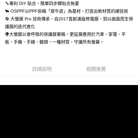
🔧專利 DIY 貼合，簡單四步驟貼合無憂
🐂 OSPPF以PPF俗稱「犀牛皮」為基材，打造出軟材質的硬技術
🔄 大螢膜 Pro 技術傳承，自2017首創滿版修復膜，到以曲面而生保
護膜的迭代進化
🌍大螢膜以會呼吸的保護膜著稱，更延展應用於汽車、家電、平
板、手機、手錶、鏡頭，一種材質，守護所有螢幕。
詳細說明
相關推薦