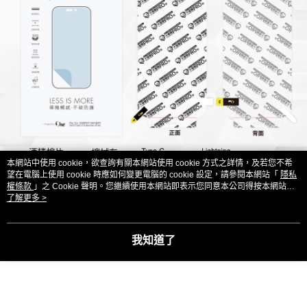
本網站中使用 cookie，欲查詢有關本網站使用 cookie 方式之詳情，及若您不希
望在電腦上使用 cookie 時應如何變更電腦的 cookie 設定，請參閱本網站「
隱私
權條款
」之 Cookie 聲明。您繼續使用本網站即表示您同意本公司得按本網站使
用條款之 Cookie 聲明使用 cookie。
了解更多 >
我知道了