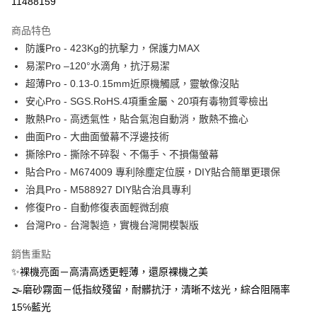
11488159
運送方式
商品特色
防護Pro - 423Kg的抗擊力，保護力MAX
全家取貨付款
易潔Pro –120°水滴角，抗汙易潔
每筆NT$60，滿NT$390(含以上)免運費
超薄Pro - 0.13-0.15mm近原機觸感，靈敏像沒貼
7-11取貨付款
安心Pro - SGS.RoHS.4項重金屬、20項有毒物質零檢出
每筆NT$60，滿NT$390(含以上)免運費
散熱Pro - 高透氣性，貼合氣泡自動消，散熱不擔心
曲面Pro - 大曲面螢幕不浮邊技術
宅配
撕除Pro - 撕除不碎裂、不傷手、不損傷螢幕
每筆NT$55，滿NT$390(含以上)免運費
貼合Pro - M674009 專利除塵定位膜，DIY貼合簡單更環保
國際配送
查看運費
治具Pro - M588927 DIY貼合治具專利
修復Pro - 自動修復表面輕微刮痕
台灣Pro - 台灣製造，實機台灣開模製版
銷售重點
✨裸機亮面－高清高透更輕薄，還原裸機之美
🌫磨砂霧面－低指紋殘留，耐髒抗汙，清晰不炫光，綜合阻隔率
15℅藍光