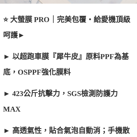
⭐ 大螢膜 PRO｜完美包覆・給愛機頂級
呵護►
► 以超跑車膜『犀牛皮』原料PPF為基
底，OSPPF強化膜料
► 423公斤抗擊力，SGS檢測防護力
MAX
► 高透氣性，貼合氣泡自動消；手機散