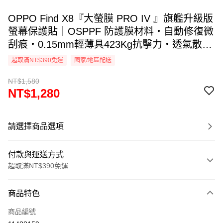
OPPO Find X8『大螢膜 PRO IV 』旗艦升級版
螢幕保護貼｜OSPPF 防護膜材料・自動修復微
刮痕・0.15mm輕薄具423Kg抗擊力・透氣散熱
｜全新膜面鍍層裸機觸感. DIY貼合專利 ｜MIT
超取滿NT$390免運
國家/地區配送
台灣製造
NT$1,580
NT$1,280
請選擇商品選項
付款與運送方式
超取滿NT$390免運
付款方式
商品特色
信用卡一次付款
商品編號
超商取貨付款