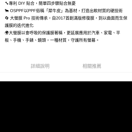
🔧專利 DIY 貼合，簡單四步驟貼合無憂
🐂 OSPPF以PPF俗稱「犀牛皮」為基材，打造出軟材質的硬技術
🔄 大螢膜 Pro 技術傳承，自2017首創滿版修復膜，到以曲面而生保
護膜的迭代進化
🌍大螢膜以會呼吸的保護膜著稱，更延展應用於汽車、家電、平
板、手機、手錶、鏡頭，一種材質，守護所有螢幕。
詳細說明
相關推薦