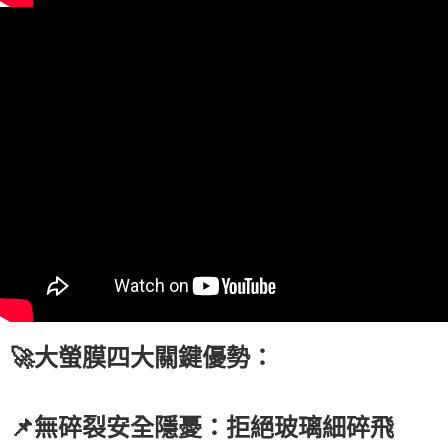
🚀大螢膜四大關鍵優勢：
📌無碎裂安全隱憂：拒絕玻璃細碎飛