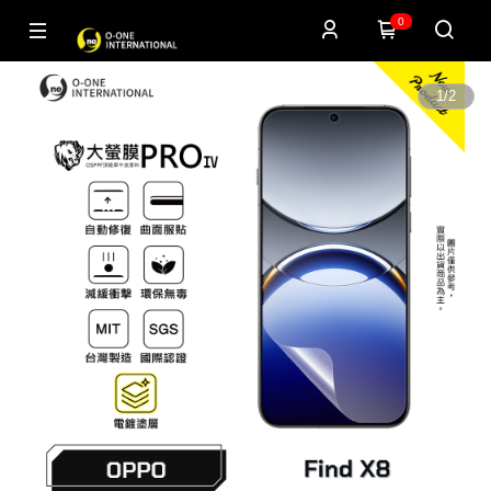
0
1
/
2