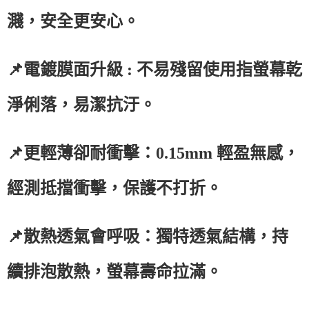
濺，安全更安心。
📌電鍍膜面升級 : 不易殘留使用指螢幕乾
淨俐落，易潔抗汙。
📌更輕薄卻耐衝擊：0.15mm 輕盈無感，
經測抵擋衝擊，保護不打折。
📌散熱透氣會呼吸：獨特透氣結構，持
續排泡散熱，螢幕壽命拉滿。