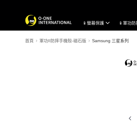
📱螢幕保護
📱軍功
首頁
軍功II防摔手機殼-磁石版
Samsung 三星系列