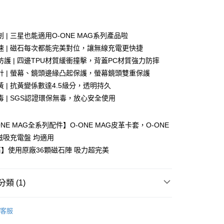
付款
 | 三星也能適用O-ONE MAG系列產品啦
速 | 磁石每次都能完美對位，讓無線充電更快捷
防護 | 四邊TPU材質緩衝撞擊，背蓋PC材質強力防摔
計 | 螢幕、鏡頭邊緣凸起保護，螢幕鏡頭雙重保護
 | 抗黃變係數達4.5級分，透明持久
毒 | SGS認證環保無毒，放心安全使用
NE MAG全系列配件】O-ONE MAG皮革卡套，O-ONE
磁吸充電盤 均適用
】使用原廠36顆磁石陣 吸力超完美
付款
0，滿NT$390(含以上)免運費
類 (1)
付款
摔手機殼-磁石版
Samsung 三星系列
0，滿NT$390(含以上)免運費
客服