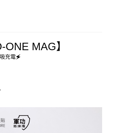
5，滿NT$390(含以上)免運費
查看運費
O-ONE MAG
】
吸充電
🗲
。