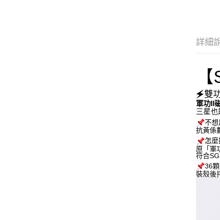
詳細
【
🗲
雙
軍功II
三星也
不想
抗黃係
怎麼
原「軍
符合S
36
裝殼後