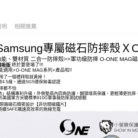
每筆NT$5
國際配送
說明
相關推薦
Samsung專屬
磁石
防摔殼
Ｘ
功能、雙材質 二合一防摔殼>>
軍功級防摔
O-ONE MAG
磁
 終於要登場了!!!
磁吸版
能適用
系列
產品啦!!
⚡
⚡
O-ONE MAG
用了一個禮拜殼就黃掉！
數4.5級，通過SGS環保無毒認證
摔都不怕
功」結構專利升級，外側墊高內四角防護，鏡頭增高保護，更輕薄更抗摔
GS美國軍方米爾標準810G軍事級防摔測試檢驗
顆原廠磁石精密設計【非坊間磁鐵片】
持續SAFE飆速高效率的無線充電