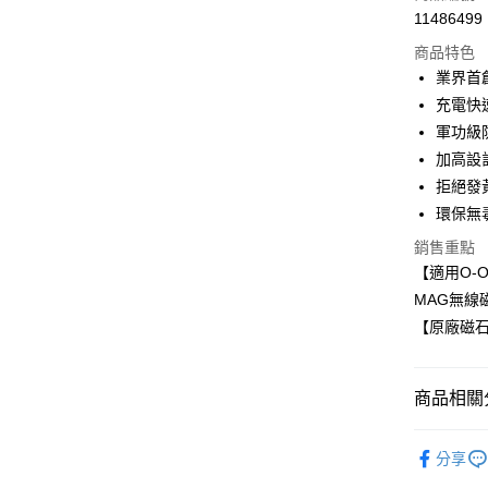
11486499
超商取貨
商品特色
LINE Pay
業界首創
充電快
Apple Pay
軍功級
街口支付
加高設
拒絕發黃
悠遊付
環保無
全盈+PAY
銷售重點
【適用O-O
MAG無線
運送方式
【原廠磁石
全家取貨
每筆NT$6
商品相關分
7-11取貨
軍功II防
每筆NT$6
分享
宅配