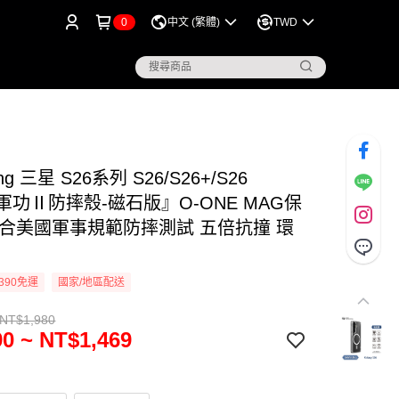
0
中文 (繁體)
TWD
ng 三星 S26系列 S26/S26+/S26
a『軍功Ⅱ防摔殼-磁石版』O-ONE MAG保
符合美國軍事規範防摔測試 五倍抗撞 環
390免運
國家/地區配送
 NT$1,980
0 ~ NT$1,469