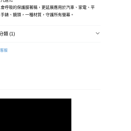
迭代進化
膜以會呼吸的保護膜著稱，更延展應用於汽車、家電、平
、手錶、鏡頭，一種材質，守護所有螢幕。
類 (1)
PROIV-螢幕保護膜
Motorola 摩托羅拉 系列
客服