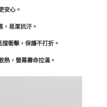
更安心。
俐落，易潔抗汙。
測抵擋衝擊，保護不打折。
泡散熱，螢幕壽命拉滿。