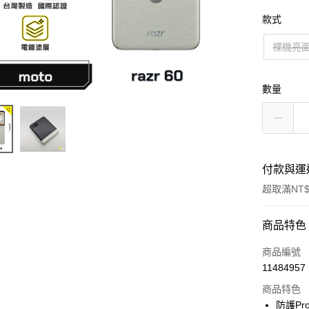
款式
裸機亮
數量
付款與運
超取滿NT$
付款方式
商品特色
信用卡一
商品編號
11484957
超商取貨
商品特色
防護Pr