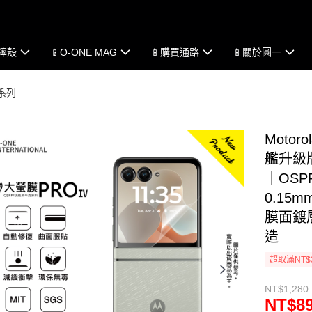
防摔殼
📱O-ONE MAG
📱購買通路
📱關於圓一
 系列
Motor
艦升級
｜OS
0.15
膜面鍍層
造
超取滿NT$
NT$1,280
NT$8