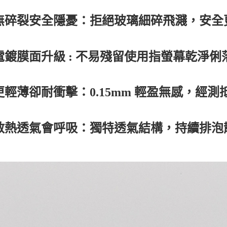
無碎裂安全隱憂：拒絕玻璃細碎飛濺，安全
電鍍膜面升級 : 不易殘留使用指螢幕乾淨
更輕薄卻耐衝擊：0.15mm 輕盈無感，經
散熱透氣會呼吸：獨特透氣結構，持續排