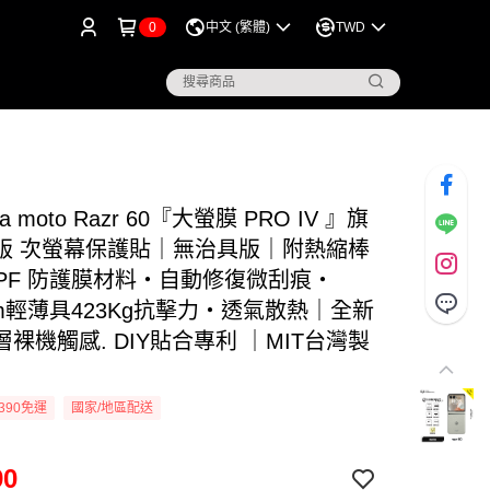
0
中文 (繁體)
TWD
ola moto Razr 60『大螢膜 PRO IV 』旗
版 次螢幕保護貼｜無治具版｜附熱縮棒
PPF 防護膜材料・自動修復微刮痕・
mm輕薄具423Kg抗擊力・透氣散熱｜全新
裸機觸感. DIY貼合專利 ｜MIT台灣製
390免運
國家/地區配送
90