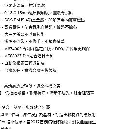
o –120°水滴角，抗汙易潔
o - 0.13-0.15mm近原機觸感，靈敏像沒貼
付款
o - SGS.RoHS.4項重金屬、20項有毒物質零檢出
0，滿NT$390(含以上)免運費
ro - 高透氣性，貼合氣泡自動消，散熱不擔心
付款
o - 大曲面螢幕不浮邊技術
0，滿NT$390(含以上)免運費
o - 撕除不碎裂、不傷手、不損傷螢幕
o - M674009 專利除塵定位膜，DIY貼合簡單更環保
 - M588927 DIY貼合治具專利
5，滿NT$390(含以上)免運費
o - 自動修復表面輕微刮痕
o - 台灣製造，實機台灣開模製版
查看運費
面－高清高透更輕薄，還原裸機之美
霧面－低指紋殘留，耐髒抗汙，清晰不炫光，綜合阻隔率
DIY 貼合，簡單四步驟貼合無憂
PPF以PPF俗稱「犀牛皮」為基材，打造出軟材質的硬技術
膜 Pro 技術傳承，自2017首創滿版修復膜，到以曲面而生