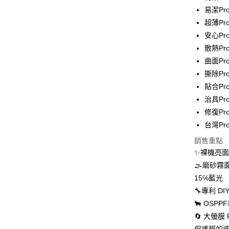
運送方式
易潔Pr
超薄Pr
全家取貨
安心Pr
每筆NT$6
散熱P
7-11取貨
曲面Pr
每筆NT$6
撕除Pr
貼合Pr
宅配
治具Pro
每筆NT$5
修復Pr
台灣Pr
國際配送
銷售重點
✨裸機亮
🌫磨砂
15℅藍光
🔧專利 
🐂 OS
🔄 大螢