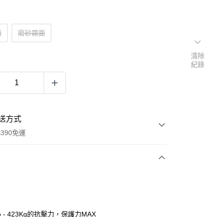
面
磨砂霧面
清除
紀錄
送方式
390免運
次付款
付款
o - 423Kg的抗擊力，保護力MAX