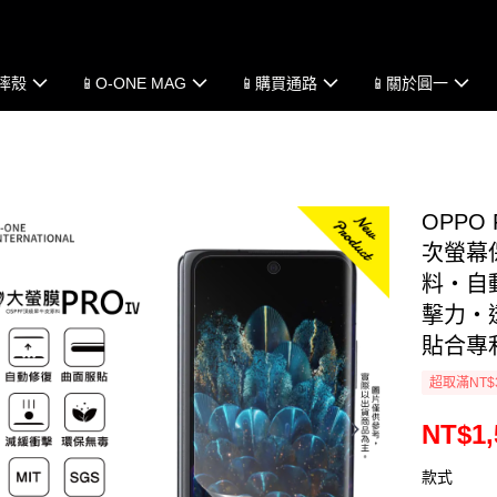
防摔殼
📱O-ONE MAG
📱購買通路
📱關於圓一
OPPO
次螢幕
料・自動
擊力・
貼合專
超取滿NT$
NT$1,
款式