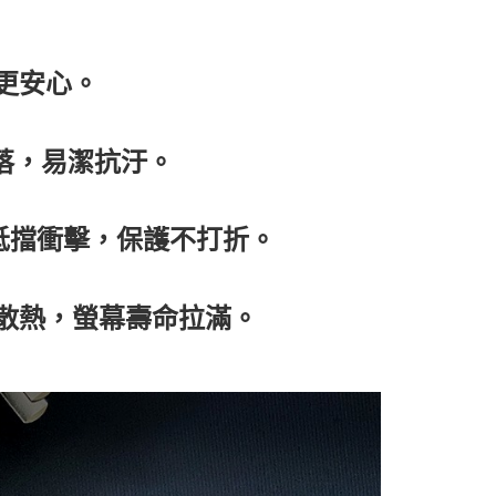
更安心。
俐落，易潔抗汙。
測抵擋衝擊，保護不打折。
泡散熱，螢幕壽命拉滿。