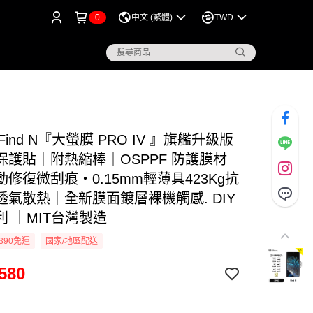
0
中文 (繁體)
TWD
 Find N『大螢膜 PRO IV 』旗艦升級版
保護貼｜附熱縮棒｜OSPPF 防護膜材
修復微刮痕・0.15mm輕薄具423Kg抗
透氣散熱｜全新膜面鍍層裸機觸感. DIY
利 ｜MIT台灣製造
390免運
國家/地區配送
580