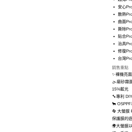
全家取貨
安心Pr
每筆NT$6
散熱P
7-11取貨
曲面Pr
每筆NT$6
撕除Pr
貼合Pr
宅配
治具Pro
每筆NT$5
修復Pr
台灣Pr
國際配送
銷售重點
✨裸機亮
🌫磨砂
15℅藍光
🔧專利 
🐂 OS
🔄 大螢
保護膜的
🌍大螢