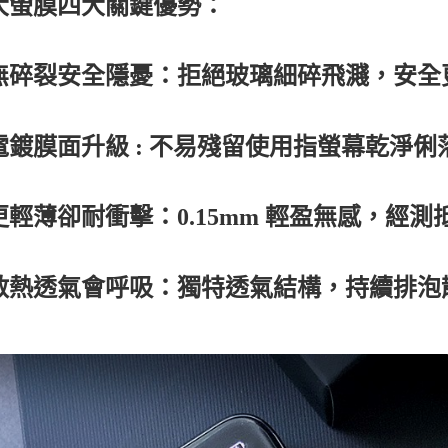
大螢膜四大關鍵優勢：
無碎裂安全隱憂：拒絕玻璃細碎飛濺，安全
電鍍膜面升級 : 不易殘留使用指螢幕乾淨
更輕薄卻耐衝擊：0.15mm 輕盈無感，經
散熱透氣會呼吸：獨特透氣結構，持續排