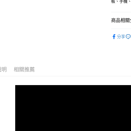
板、手機
商品相關分
🏷️大螢膜
分享
說明
相關推薦