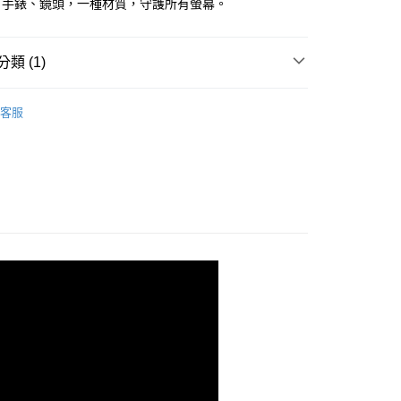
、手錶、鏡頭，一種材質，守護所有螢幕。
類 (1)
PROIV-螢幕保護膜
OPPO 歐柏 系列
客服