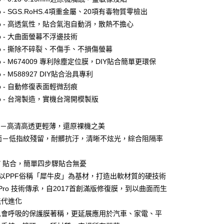
付款
o - SGS.RoHS.4項重金屬、20項有毒物質零檢出
0，滿NT$390(含以上)免運費
ro - 高透氣性，貼合氣泡自動消，散熱不擔心
付款
o - 大曲面螢幕不浮邊技術
0，滿NT$390(含以上)免運費
o - 撕除不碎裂、不傷手、不損傷螢幕
o - M674009 專利除塵定位膜，DIY貼合簡單更環保
 - M588927 DIY貼合治具專利
5，滿NT$390(含以上)免運費
o - 自動修復表面輕微刮痕
o - 台灣製造，實機台灣開模製版
查看運費
面－高清高透更輕薄，還原裸機之美
霧面－低指紋殘留，耐髒抗汙，清晰不炫光，綜合阻隔率
DIY 貼合，簡單四步驟貼合無憂
PPF以PPF俗稱「犀牛皮」為基材，打造出軟材質的硬技術
膜 Pro 技術傳承，自2017首創滿版修復膜，到以曲面而生
迭代進化
膜以會呼吸的保護膜著稱，更延展應用於汽車、家電、平