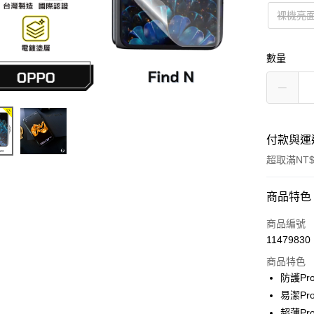
裸機亮
數量
付款與運
超取滿NT$
付款方式
商品特色
信用卡一
商品編號
11479830
超商取貨
商品特色
防護Pr
運送方式
易潔Pr
超薄Pr