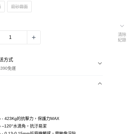
面
磨砂霧面
清除
紀錄
送方式
390免運
次付款
付款
o - 423Kg的抗擊力，保護力MAX
o –120°水滴角，抗汙易潔
o - 0.13-0.15mm近原機觸感，靈敏像沒貼