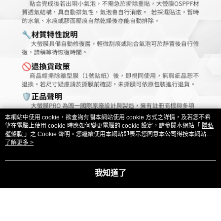
本網站中使用 cookie，欲查詢有關本網站使用 cookie 方式之詳情，及若您不希
望在電腦上使用 cookie 時應如何變更電腦的 cookie 設定，請參閱本網站「
隱私
權條款
」之 Cookie 聲明。您繼續使用本網站即表示您同意本公司得按本網站使
用條款之 Cookie 聲明使用 cookie。
了解更多 >
我知道了