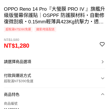
OPPO Reno 14 Pro『大螢膜 PRO IV 』旗艦升
級版螢幕保護貼｜OSPPF 防護膜材料・自動修
復微刮痕・0.15mm輕薄具423Kg抗擊力・透氣
散熱｜全新膜面鍍層裸機觸感. DIY貼合專利 ｜
超取滿NT$390免運
國家/地區配送
MIT台灣製造
NT$1,580
NT$1,280
請選擇商品選項
付款與運送方式
超取滿NT$390免運
付款方式
商品特色
信用卡一次付款
商品編號
超商取貨付款