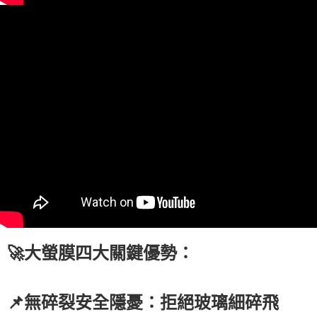
🚀大螢膜四大關鍵優勢：
📌無碎裂安全隱憂：拒絕玻璃細碎飛