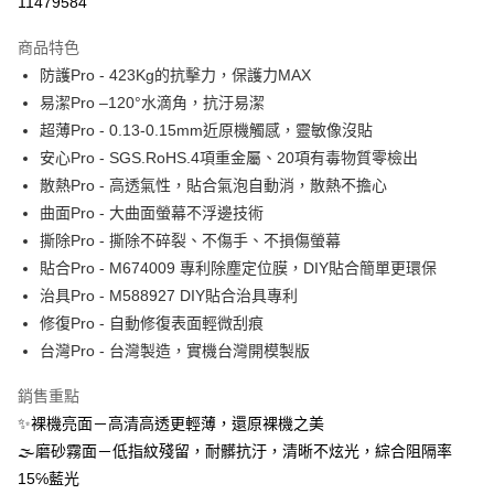
11479584
運送方式
商品特色
防護Pro - 423Kg的抗擊力，保護力MAX
全家取貨付款
易潔Pro –120°水滴角，抗汙易潔
每筆NT$60，滿NT$390(含以上)免運費
超薄Pro - 0.13-0.15mm近原機觸感，靈敏像沒貼
7-11取貨付款
安心Pro - SGS.RoHS.4項重金屬、20項有毒物質零檢出
每筆NT$60，滿NT$390(含以上)免運費
散熱Pro - 高透氣性，貼合氣泡自動消，散熱不擔心
曲面Pro - 大曲面螢幕不浮邊技術
宅配
撕除Pro - 撕除不碎裂、不傷手、不損傷螢幕
每筆NT$55，滿NT$390(含以上)免運費
貼合Pro - M674009 專利除塵定位膜，DIY貼合簡單更環保
國際配送
查看運費
治具Pro - M588927 DIY貼合治具專利
修復Pro - 自動修復表面輕微刮痕
台灣Pro - 台灣製造，實機台灣開模製版
銷售重點
✨裸機亮面－高清高透更輕薄，還原裸機之美
🌫磨砂霧面－低指紋殘留，耐髒抗汙，清晰不炫光，綜合阻隔率
15℅藍光