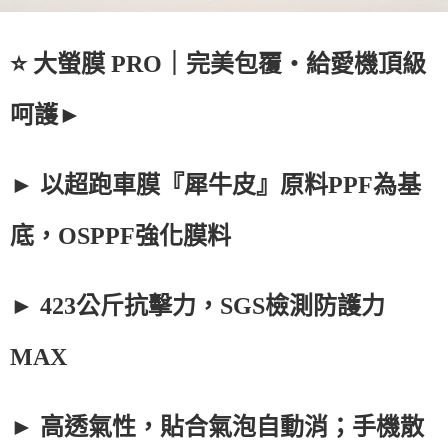
⭐ 大螢膜 PRO｜完美包覆・給愛機頂級
呵護►
► 以超跑車膜『犀牛皮』原料PPF為基
底，OSPPF強化膜料
► 423公斤抗擊力，SGS檢測防護力
MAX
► 高透氣性，貼合氣泡自動消；手機散