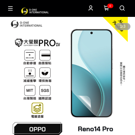
0
1
/
3