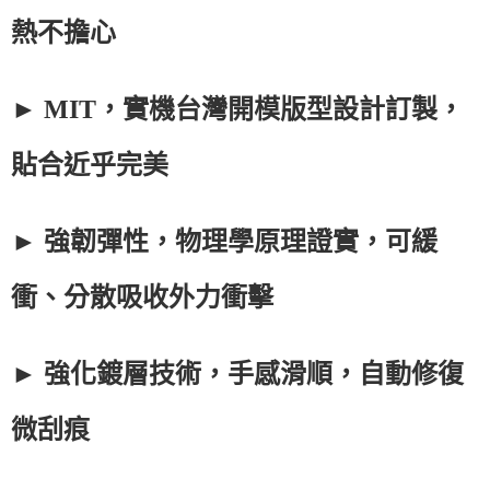
熱不擔心
► MIT，實機台灣開模版型設計訂製，
貼合近乎完美
► 強韌彈性，物理學原理證實，可緩
衝、分散吸收外力衝擊
► 強化鍍層技術，手感滑順，自動修復
微刮痕