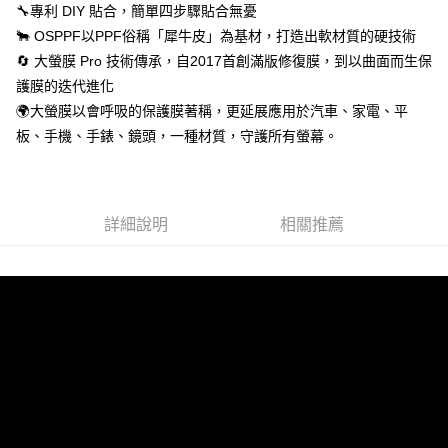
🔧專利 DIY 貼合，簡單四步驟貼合無憂
🐂 OSPPF以PPF俗稱「犀牛皮」為基材，打造出軟材質的硬技術
🔄 大螢膜 Pro 技術傳承，自2017首創滿版修復膜，到以曲面而生保
護膜的迭代進化
🌍大螢膜以會呼吸的保護膜著稱，更延展應用於汽車、家電、平
板、手機、手錶、鏡頭，一種材質，守護所有螢幕。
詳細說明
相關推薦