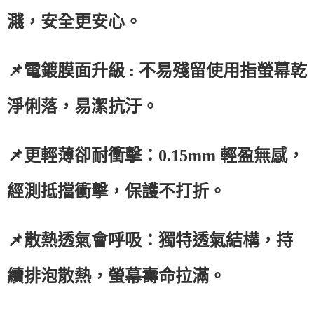
濺，安全更安心。
📌電鍍膜面升級 : 不易殘留使用指螢幕乾
淨俐落，易潔抗汙。
📌更輕薄卻耐衝擊：0.15mm 輕盈無感，
經測抵擋衝擊，保護不打折。
📌散熱透氣會呼吸：獨特透氣結構，持
續排泡散熱，螢幕壽命拉滿。