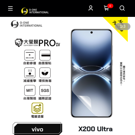
0
1
/
3