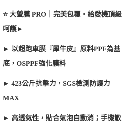
⭐ 大螢膜 PRO｜完美包覆・給愛機頂級
呵護►
► 以超跑車膜『犀牛皮』原料PPF為基
底，OSPPF強化膜料
► 423公斤抗擊力，SGS檢測防護力
MAX
► 高透氣性，貼合氣泡自動消；手機散