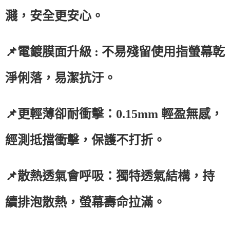
濺，安全更安心。
📌電鍍膜面升級 : 不易殘留使用指螢幕乾
淨俐落，易潔抗汙。
📌更輕薄卻耐衝擊：0.15mm 輕盈無感，
經測抵擋衝擊，保護不打折。
📌散熱透氣會呼吸：獨特透氣結構，持
續排泡散熱，螢幕壽命拉滿。