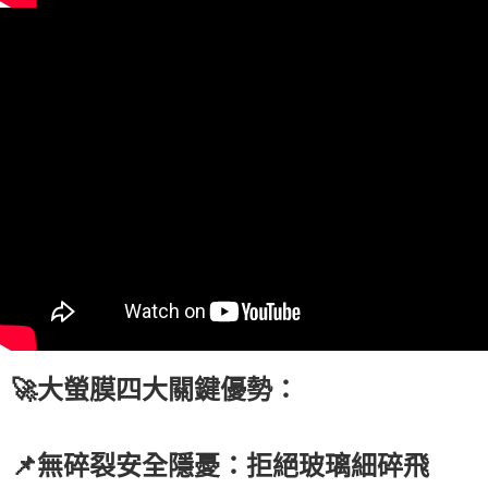
🚀大螢膜四大關鍵優勢：
📌無碎裂安全隱憂：拒絕玻璃細碎飛