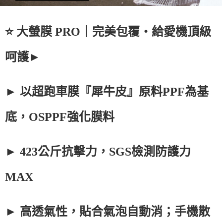
⭐ 大螢膜 PRO｜完美包覆・給愛機頂級
呵護►
► 以超跑車膜『犀牛皮』原料PPF為基
底，OSPPF強化膜料
► 423公斤抗擊力，SGS檢測防護力
MAX
► 高透氣性，貼合氣泡自動消；手機散