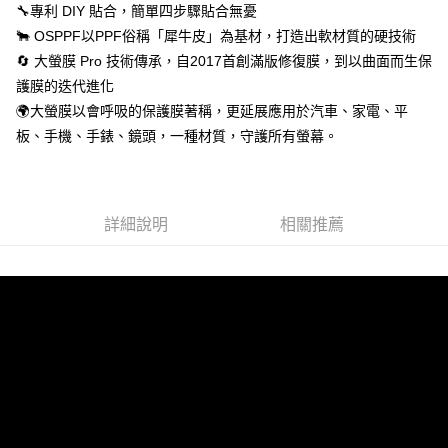
🔧專利 DIY 貼合，簡單四步驟貼合無憂
🐂 OSPPF以PPF俗稱「犀牛皮」為基材，打造出軟材質的硬技術
🔄 大螢膜 Pro 技術傳承，自2017首創滿版修復膜，到以曲面而生保
護膜的迭代進化
🌍大螢膜以會呼吸的保護膜著稱，更延展應用於汽車、家電、平
板、手機、手錶、鏡頭，一種材質，守護所有螢幕。
詳細說明
相關推薦