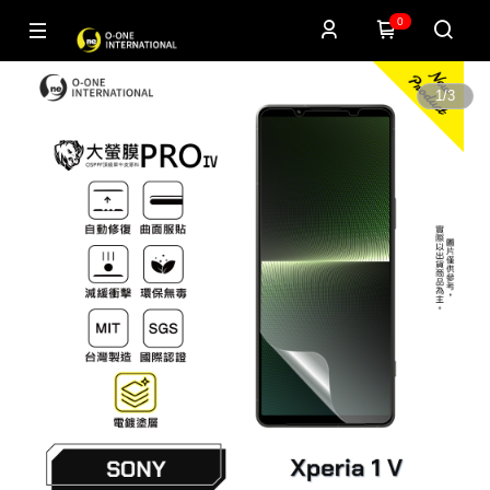
0
1
/
3