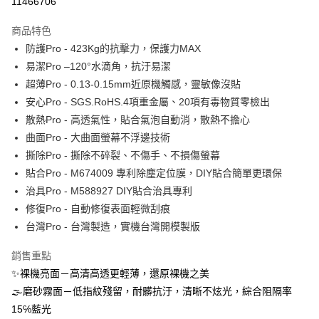
11466706
運送方式
商品特色
防護Pro - 423Kg的抗擊力，保護力MAX
全家取貨付款
易潔Pro –120°水滴角，抗汙易潔
每筆NT$60，滿NT$390(含以上)免運費
超薄Pro - 0.13-0.15mm近原機觸感，靈敏像沒貼
7-11取貨付款
安心Pro - SGS.RoHS.4項重金屬、20項有毒物質零檢出
每筆NT$60，滿NT$390(含以上)免運費
散熱Pro - 高透氣性，貼合氣泡自動消，散熱不擔心
曲面Pro - 大曲面螢幕不浮邊技術
宅配
撕除Pro - 撕除不碎裂、不傷手、不損傷螢幕
每筆NT$55，滿NT$390(含以上)免運費
貼合Pro - M674009 專利除塵定位膜，DIY貼合簡單更環保
國際配送
查看運費
治具Pro - M588927 DIY貼合治具專利
修復Pro - 自動修復表面輕微刮痕
台灣Pro - 台灣製造，實機台灣開模製版
銷售重點
✨裸機亮面－高清高透更輕薄，還原裸機之美
🌫磨砂霧面－低指紋殘留，耐髒抗汙，清晰不炫光，綜合阻隔率
15℅藍光