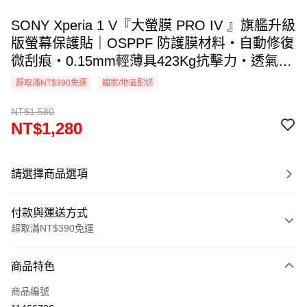
SONY Xperia 1 V『大螢膜 PRO IV 』旗艦升級
版螢幕保護貼｜OSPPF 防護膜材料・自動修復
微刮痕・0.15mm輕薄具423Kg抗擊力・透氣散
熱｜全新膜面鍍層裸機觸感. DIY貼合專利 ｜
超取滿NT$390免運
國家/地區配送
MIT台灣製造
NT$1,580
NT$1,280
請選擇商品選項
付款與運送方式
超取滿NT$390免運
付款方式
商品特色
信用卡一次付款
商品編號
超商取貨付款