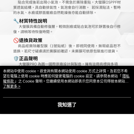
本網站中使用 cookie，欲查詢有關本網站使用 cookie 方式之詳情，及若您不希
望在電腦上使用 cookie 時應如何變更電腦的 cookie 設定，請參閱本網站「
隱私
權條款
」之 Cookie 聲明。您繼續使用本網站即表示您同意本公司得按本網站使
用條款之 Cookie 聲明使用 cookie。
了解更多 >
我知道了