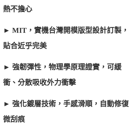
熱不擔心
► MIT，實機台灣開模版型設計訂製，
貼合近乎完美
► 強韌彈性，物理學原理證實，可緩
衝、分散吸收外力衝擊
► 強化鍍層技術，手感滑順，自動修復
微刮痕