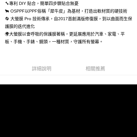
🔧專利 DIY 貼合，簡單四步驟貼合無憂
🐂 OSPPF以PPF俗稱「犀牛皮」為基材，打造出軟材質的硬技術
🔄 大螢膜 Pro 技術傳承，自2017首創滿版修復膜，到以曲面而生保
護膜的迭代進化
🌍大螢膜以會呼吸的保護膜著稱，更延展應用於汽車、家電、平
板、手機、手錶、鏡頭，一種材質，守護所有螢幕。
詳細說明
相關推薦