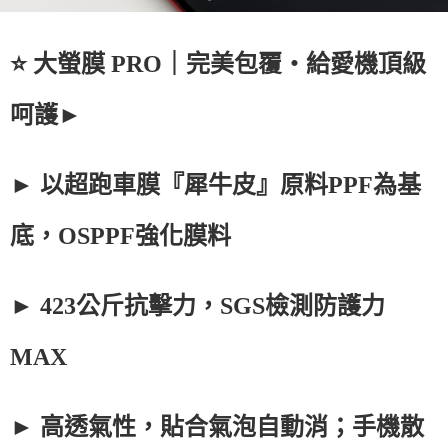
⭐ 大螢膜 PRO｜完美包覆・給愛機頂級
呵護►
► 以超跑車膜『犀牛皮』原料PPF為基
底，OSPPF強化膜料
► 423公斤抗擊力，SGS檢測防護力
MAX
► 高透氣性，貼合氣泡自動消；手機散