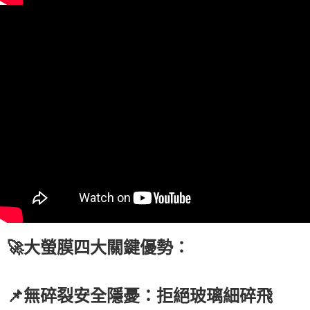
🚀大螢膜四大關鍵優勢：
📌無碎裂安全隱憂：拒絕玻璃細碎飛