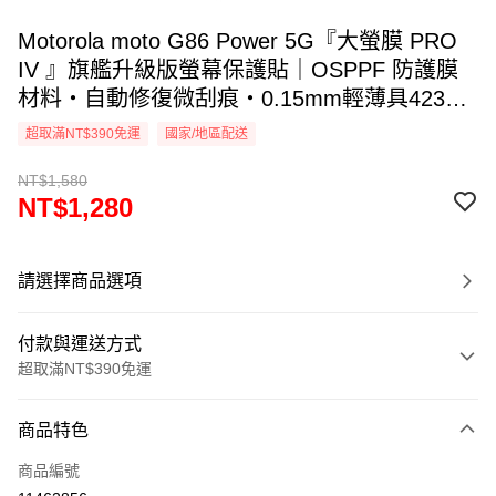
Motorola moto G86 Power 5G『大螢膜 PRO
IV 』旗艦升級版螢幕保護貼｜OSPPF 防護膜
材料・自動修復微刮痕・0.15mm輕薄具423Kg
抗擊力・透氣散熱｜全新膜面鍍層裸機觸感.
超取滿NT$390免運
國家/地區配送
DIY貼合專利 ｜MIT台灣製造
NT$1,580
NT$1,280
請選擇商品選項
付款與運送方式
超取滿NT$390免運
付款方式
商品特色
信用卡一次付款
商品編號
超商取貨付款