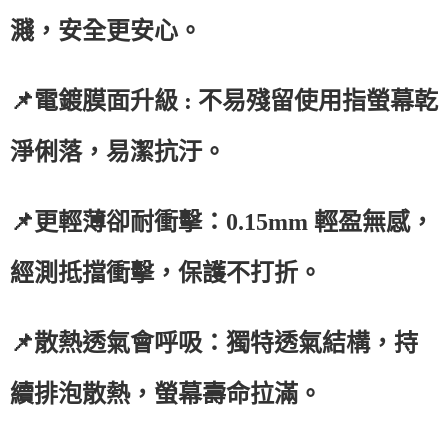
濺，安全更安心。
📌電鍍膜面升級 : 不易殘留使用指螢幕乾
淨俐落，易潔抗汙。
📌更輕薄卻耐衝擊：0.15mm 輕盈無感，
經測抵擋衝擊，保護不打折。
📌散熱透氣會呼吸：獨特透氣結構，持
續排泡散熱，螢幕壽命拉滿。