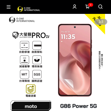
0
1
/
3