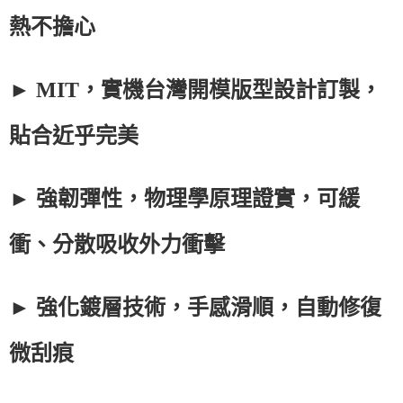
熱不擔心
► MIT，實機台灣開模版型設計訂製，
貼合近乎完美
► 強韌彈性，物理學原理證實，可緩
衝、分散吸收外力衝擊
► 強化鍍層技術，手感滑順，自動修復
微刮痕