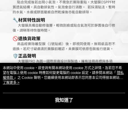
本網站中使用 cookie，欲查詢有關本網站使用 cookie 方式之詳情，及若您不希
望在電腦上使用 cookie 時應如何變更電腦的 cookie 設定，請參閱本網站「
隱私
權條款
」之 Cookie 聲明。您繼續使用本網站即表示您同意本公司得按本網站使
用條款之 Cookie 聲明使用 cookie。
了解更多 >
我知道了