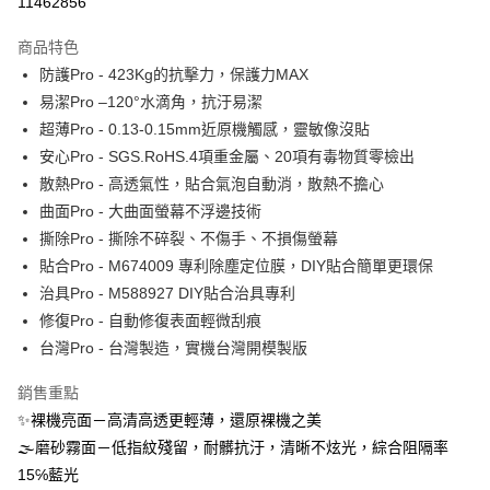
11462856
運送方式
商品特色
防護Pro - 423Kg的抗擊力，保護力MAX
全家取貨付款
易潔Pro –120°水滴角，抗汙易潔
每筆NT$60，滿NT$390(含以上)免運費
超薄Pro - 0.13-0.15mm近原機觸感，靈敏像沒貼
7-11取貨付款
安心Pro - SGS.RoHS.4項重金屬、20項有毒物質零檢出
每筆NT$60，滿NT$390(含以上)免運費
散熱Pro - 高透氣性，貼合氣泡自動消，散熱不擔心
曲面Pro - 大曲面螢幕不浮邊技術
宅配
撕除Pro - 撕除不碎裂、不傷手、不損傷螢幕
每筆NT$55，滿NT$390(含以上)免運費
貼合Pro - M674009 專利除塵定位膜，DIY貼合簡單更環保
國際配送
查看運費
治具Pro - M588927 DIY貼合治具專利
修復Pro - 自動修復表面輕微刮痕
台灣Pro - 台灣製造，實機台灣開模製版
銷售重點
✨裸機亮面－高清高透更輕薄，還原裸機之美
🌫磨砂霧面－低指紋殘留，耐髒抗汙，清晰不炫光，綜合阻隔率
15℅藍光