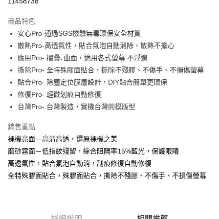
11458738
LINE Pay
商品特色
Apple Pay
安心Pro-通過SGS檢驗無毒環保安全材質
散熱Pro-高透氣性，貼合氣泡自動消除，散熱不擔心
街口支付
應用Pro- 摺疊､曲面，適用各式螢幕 不浮邊
悠遊付
撕除Pro- 全特殊膠面貼合，撕除不殘膠、不傷手、不損傷螢幕
貼合Pro- 除塵定位膜層設計，DIY貼合簡單更環保
全盈+PAY
修復Pro- 輕微划痕自動修復
台灣Pro- 台灣製造，實機台灣開模版型
運送方式
全家取貨付款
銷售重點
每筆NT$60，滿NT$390(含以上)免運費
裸機亮面－高清高透，還原裸機之美
磨砂霧面－低指紋殘留，綜合阻隔率15℅藍光，保護眼睛
7-11取貨付款
高透氣性，貼合氣泡自動消，刮痕修復自動修復
每筆NT$60，滿NT$390(含以上)免運費
全特殊膠面貼合，殊膠面貼合，撕除不殘膠、不傷手、不損傷螢幕
宅配
每筆NT$55，滿NT$390(含以上)免運費
詳細說明
相關推薦