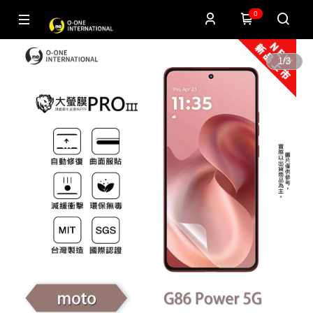
0
1
/
3